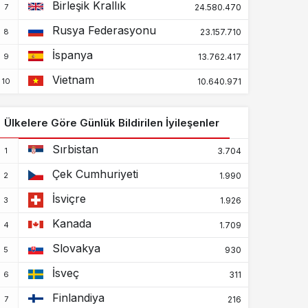
Birleşik Krallık
330.417
2.801
24.580.470
Botsvana
+0
+0
Rusya Federasyonu
23.157.710
38.210.864
708.638
Brezilya
İspanya
13.762.417
+0
+0
Vietnam
7.392
64
İngiliz Virgin
10.640.971
Adaları
+0
+0
330.776
225
Ülkelere Göre Günlük Bildirilen İyileşenler
Brunei
+0
+0
Sırbistan
3.704
1.336.076
38.701
Bulgaristan
+334
+5
Çek Cumhuriyeti
1.990
22.109
400
İsviçre
Burkina Faso
1.926
+0
+0
Kanada
1.709
54.721
38
Burundi
+0
+0
Slovakya
930
64.477
417
İsveç
Cape Verde
311
+0
+0
Finlandiya
216
139.040
3.056