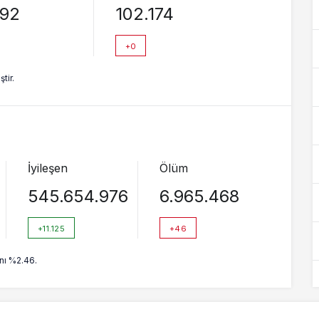
892
102.174
+0
tir.
İyileşen
Ölüm
545.654.976
6.965.468
+11.125
+46
nı %2.46.