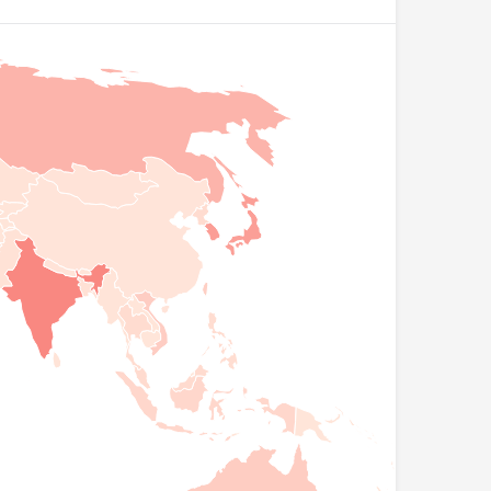
+0
+0
44.224
292
Aruba
+0
+0
11.760.483
23.871
Avustralya
+2203
+0
6.081.287
22.542
Avusturya
+0
+0
834.305
10.379
Azerbaycan
+0
+0
38.084
844
Bahamalar
+0
+0
729.549
1.574
Bahreyn
+0
+0
2.046.256
29.477
Bangladeş
+0
+0
110.298
648
Barbados
+0
+0