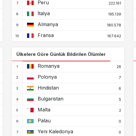
Peru
222.161
İtalya
195.139
Almanya
180.578
Fransa
167.642
Ülkelere Göre Günlük Bildirilen Ölümler
Romanya
26
Polonya
7
Hindistan
6
Bulgaristan
5
Malta
2
Palau
0
Yeni Kaledonya
0