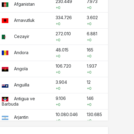
230.449
7.973
Afganistan
+0
+0
334.726
3.602
Arnavutluk
+0
+0
272.010
6.881
Cezayir
+0
+0
48.015
165
Andora
+0
+0
106.720
1.937
Angola
+0
+0
3.904
12
Anguilla
+0
+0
9.106
146
Antigua ve
Barbuda
+0
+0
10.080.046
130.685
Arjantin
+0
+0
451.353
8.776
Ermenistan