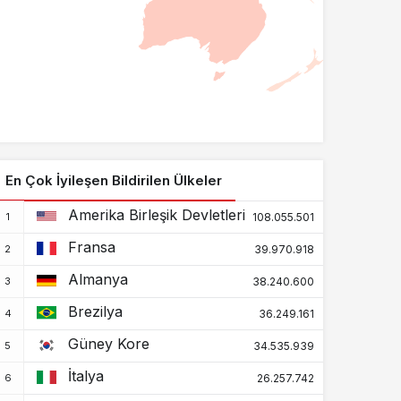
994.037
7.118
Beyaz Rusya
+0
+0
4.849.006
34.376
Belçika
+0
+0
71.373
688
Belize
+0
+0
28.036
163
Benin
En Çok İyileşen Bildirilen Ülkeler
+0
+0
Amerika Birleşik Devletleri
18.860
165
108.055.501
Bermuda
+0
+0
Fransa
39.970.918
62.697
21
Bhutan
Almanya
38.240.600
+0
+0
Brezilya
1.211.716
22.407
36.249.161
Bolivya
+0
+0
Güney Kore
34.535.939
403.477
16.377
Bosna Hersek
İtalya
26.257.742
+0
+0