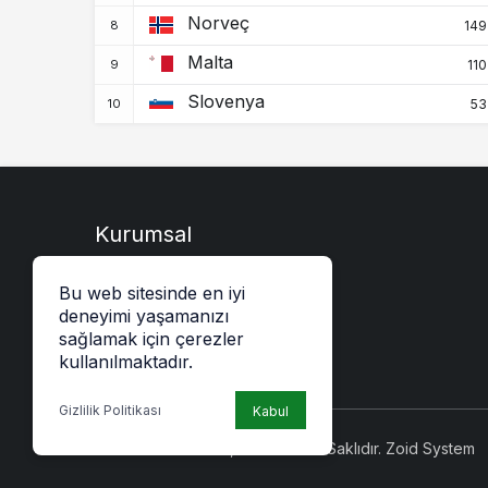
Norveç
149
Malta
110
Slovenya
53
Kurumsal
Künye
Bu web sitesinde en iyi
Gizlilik Politikası
deneyimi yaşamanızı
sağlamak için çerezler
kullanılmaktadır.
Gizlilik Politikası
Kabul
© Telif Hakkı 2026, Tüm Hakları Saklıdır.
Zoid System