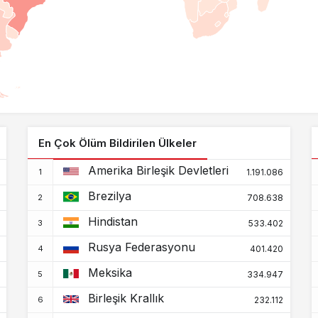
En Çok Ölüm Bildirilen Ülkeler
Amerika Birleşik Devletleri
1.191.086
Brezilya
708.638
Hindistan
533.402
Rusya Federasyonu
401.420
Meksika
334.947
Birleşik Krallık
232.112