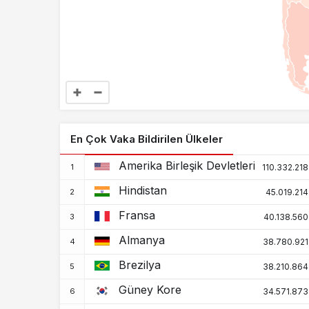
En Çok Vaka Bildirilen Ülkeler
Amerika Birleşik Devletleri
110.332.218
Hindistan
45.019.214
Fransa
40.138.560
Almanya
38.780.921
Brezilya
38.210.864
Güney Kore
34.571.873