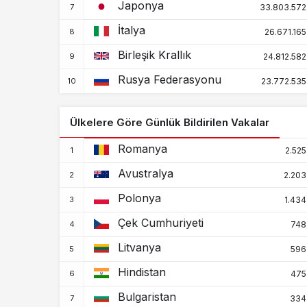
Japonya
33.803.572
İtalya
26.671.165
Birleşik Krallık
24.812.582
Rusya Federasyonu
23.772.535
Ülkelere Göre Günlük Bildirilen Vakalar
Romanya
2.525
Avustralya
2.203
Polonya
1.434
Çek Cumhuriyeti
748
Litvanya
596
Hindistan
475
Bulgaristan
334