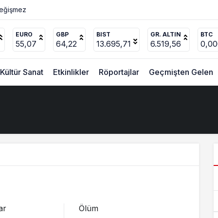
Değişmez
EURO
GBP
BIST
GR. ALTIN
BTC
55,07
64,22
13.695,71
6.519,56
0,0
Kültür Sanat
Etkinlikler
Röportajlar
Geçmişten Gelen
ar
Ölüm