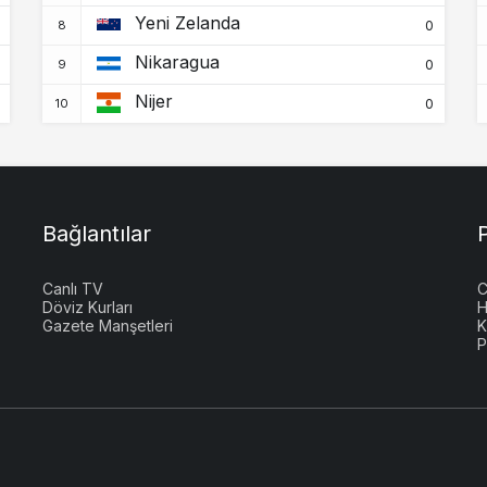
Yeni Zelanda
0
Nikaragua
0
Nijer
0
Bağlantılar
Canlı TV
C
Döviz Kurları
H
Gazete Manşetleri
K
P