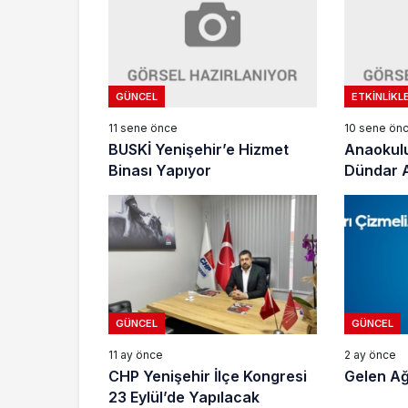
GÜNCEL
ETKINLIKL
11 sene önce
10 sene ön
BUSKİ Yenişehir’e Hizmet
Anaokulu
Binası Yapıyor
Dündar A
GÜNCEL
GÜNCEL
11 ay önce
2 ay önce
CHP Yenişehir İlçe Kongresi
Gelen A
23 Eylül’de Yapılacak