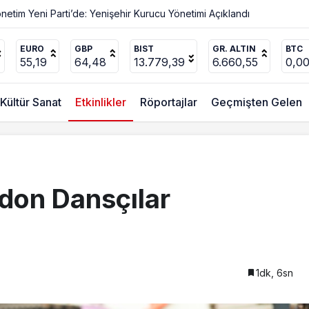
Değişmez
EURO
GBP
BIST
GR. ALTIN
BTC
55,19
64,48
13.779,39
6.660,55
0,0
Kültür Sanat
Etkinlikler
Röportajlar
Geçmişten Gelen
don Dansçılar
1dk, 6sn