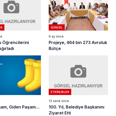
ER
GÜNCEL
ce
6 ay önce
 Öğrencilerini
Projeye, 464 bin 273 Avroluk
ğırladı
Bütçe
ETKINLIKLER
13 sene önce
100. Yıl, Belediye Başkanını
ğam, Giden Paşam…
Ziyaret Etti