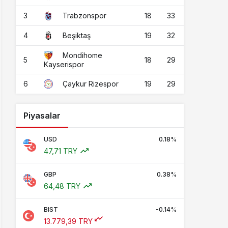
3
18
33
Trabzonspor
4
19
32
Beşiktaş
Mondihome
5
18
29
Kayserispor
6
19
29
Çaykur Rizespor
Piyasalar
USD
0.18%
47,71 TRY
GBP
0.38%
64,48 TRY
BIST
-0.14%
13.779,39 TRY