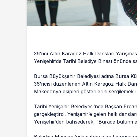
36’ncı Altın Karagöz Halk Dansları Yarışma
Yenişehir’de Tarihi Belediye Binası önünde sa
Bursa Büyükşehir Belediyesi adına Bursa Kü
36’ncısı düzenlenen Altın Karagöz Halk Dans
Makedonya ekipleri gösterilerini sergilemek ü
Tarihi Yenişehir Belediyesi’nde Başkan Ercan 
gerçekleştirdi. Yenişehir’e gelen halk dansl
Yenişehir’den bahsederek, “Burada bulunman
Belediye Meydanı’nda sahne alan Letonya 