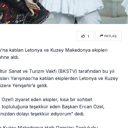
1
PAYLAŞ
sı’na katılan Letonya ve Kuzey Makedonya ekipleri
hne aldı.
ltür Sanat ve Turizm Vakfı (BKSTV) tarafından bu yıl
ları Yarışması’na katılan ekiplerden Letonya ve Kuzey
zere Yenişehir’e geldi.
Özel’i ziyaret eden ekipler, kısa bir sohbet
arı topluluğuna teşekkür eden Başkan Ercan Özel,
ızdan dolayı teşekkür ediyorum” dedi.
ve Kuzey Makedonya Halk Dansları Topluluğu,