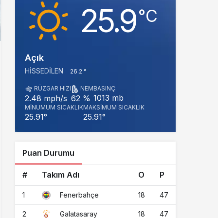
25.9
‎°C
Açık
HISSEDILEN
26.2 °
RÜZGAR HIZI
NEM
BASINÇ
1013 mb
2.48 mph/s
62 %
MINUMUM SICAKLIK
MAKSIMUM SICAKLIK
25.91°
25.91°
Puan Durumu
#
Takım Adı
O
P
1
18
47
Fenerbahçe
2
18
47
Galatasaray