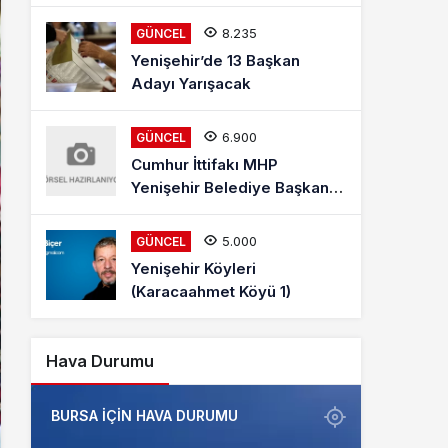
Mehmet Kaya Röportajı
8.235
GÜNCEL
Yenişehir’de 13 Başkan
Adayı Yarışacak
6.900
GÜNCEL
Cumhur İttifakı MHP
Yenişehir Belediye Başkan
Adayı Davut Aydın Röportajı
5.000
GÜNCEL
Yenişehir Köyleri
(Karacaahmet Köyü 1)
Hava Durumu
BURSA IÇIN HAVA DURUMU