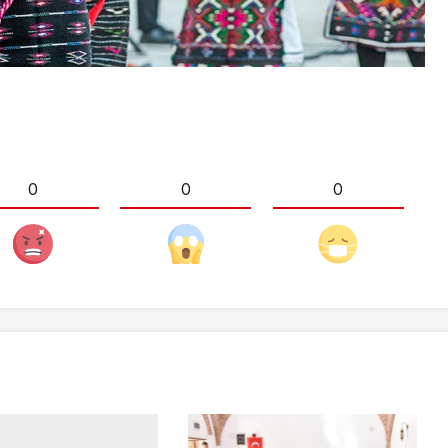
0
0
0