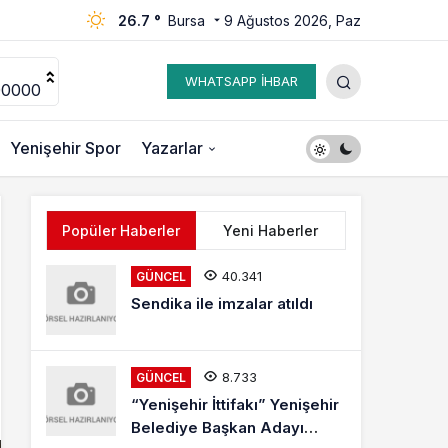
26.7 °
Bursa
9 Ağustos 2026, Paz
WHATSAPP İHBAR
00000
Yenişehir Spor
Yazarlar
Popüler Haberler
Yeni Haberler
40.341
GÜNCEL
Sendika ile imzalar atıldı
8.733
GÜNCEL
“Yenişehir İttifakı” Yenişehir
Belediye Başkan Adayı