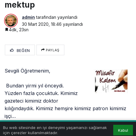
mektup
admin
tarafından yayınlandı
30 Mart 2020, 18:46
yayınlandı
4dk, 23sn
BEĞEN
PAYLAŞ
Sevgili Öğretmenim,
Bundan yirmi yıl önceydi.
Yüzden fazla çocuktuk. Kimimiz
gazeteci kimimiz doktor
kılığındaydık. Kimimiz hemşire kimimiz patron kimimiz
işçi…
Bu web sitesinde en iyi deneyimi yaşamanızı sağlamak
Yüzden fazla çocuk hep birlikte "
Dünyayı Yanağından
Kabul
için çerezler kullanılmaktadır.