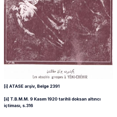
[i]
ATASE arşiv, Belge 2391
[ii]
T.B.M.M. 9 Kasım 1920 tarihli doksan altıncı
içtiması, s.316