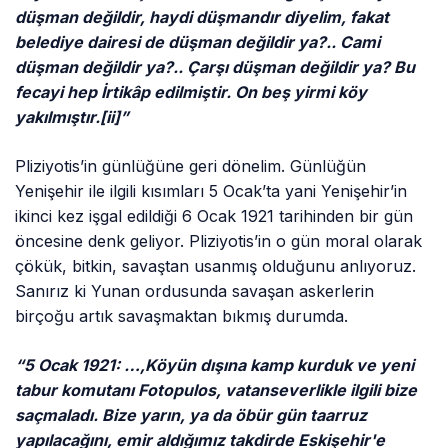
düşman değildir, haydi düşmandır diyelim, fakat
belediye dairesi de düşman değildir ya?.. Cami
düşman değildir ya?.. Çarşı düşman değildir ya? Bu
fecayi hep İrtikâp edilmiştir. On beş yirmi köy
yakılmıştır.
[ii]
”
Pliziyotis’in günlüğüne geri dönelim. Günlüğün
Yenişehir ile ilgili kısımları 5 Ocak’ta yani Yenişehir’in
ikinci kez işgal edildiği 6 Ocak 1921 tarihinden bir gün
öncesine denk geliyor. Pliziyotis’in o gün moral olarak
çökük, bitkin, savaştan usanmış olduğunu anlıyoruz.
Sanırız ki Yunan ordusunda savaşan askerlerin
birçoğu artık savaşmaktan bıkmış durumda.
“5 Ocak 1921: …,Köyün dışına kamp kurduk ve yeni
tabur komutanı Fotopulos, vatanseverlikle ilgili bize
saçmaladı. Bize yarın, ya da öbür gün taarruz
yapılacağını, emir aldığımız takdirde Eskişehir'e