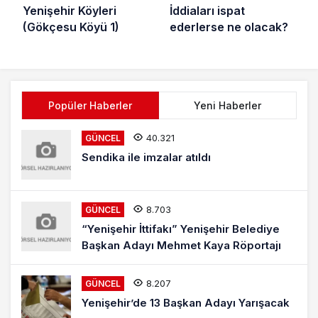
Yenişehir Köyleri
İddiaları ispat
(Gökçesu Köyü 1)
ederlerse ne olacak?
Popüler Haberler
Yeni Haberler
40.321
GÜNCEL
Sendika ile imzalar atıldı
8.703
GÜNCEL
“Yenişehir İttifakı” Yenişehir Belediye
Başkan Adayı Mehmet Kaya Röportajı
8.207
GÜNCEL
Yenişehir’de 13 Başkan Adayı Yarışacak