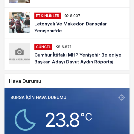
8.007
ETKINLIKLER
Letonyalı Ve Makedon Dansçılar
Yenişehir’de
6.871
GÜNCEL
Cumhur İttifakı MHP Yenişehir Belediye
Başkan Adayı Davut Aydın Röportajı
Hava Durumu
BURSA IÇIN HAVA DURUMU
23.8
‎°C