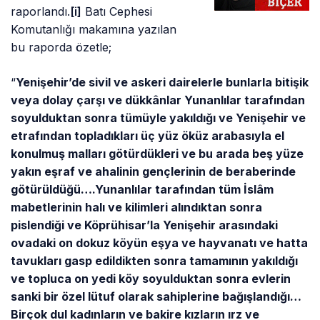
raporlandı.
[i]
Batı Cephesi
Komutanlığı makamına yazılan
bu raporda özetle;
“
Yenişehir’de sivil ve askeri dairelerle bunlarla bitişik
veya dolay çarşı ve dükkânlar Yunanlılar tarafından
soyulduktan sonra tümüyle yakıldığı ve Yenişehir ve
etrafından topladıkları üç yüz öküz arabasıyla el
konulmuş malları götürdükleri ve bu arada beş yüze
yakın eşraf ve ahalinin gençlerinin de beraberinde
götürüldüğü….Yunanlılar tarafından tüm İslâm
mabetlerinin halı ve kilimleri alındıktan sonra
pislendiği ve Köprühisar’la Yenişehir arasındaki
ovadaki on dokuz köyün eşya ve hayvanatı ve hatta
tavukları gasp edildikten sonra tamamının yakıldığı
ve topluca on yedi köy soyulduktan sonra evlerin
sanki bir özel lütuf olarak sahiplerine bağışlandığı…
Birçok dul kadınların ve bakire kızların ırz ve