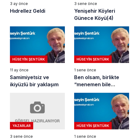
3 sene önce
3 ay önce
Yenişehir Köyleri
Hıdrellez Geldi
Günece Köyü(4)
HÜSEYIN ŞENTÜRK
HÜSEYIN ŞENTÜRK
11 ay önce
1 sene önce
Samimiyetsiz ve
Ben olsam, birlikte
ikiyüzlü bir yaklaşım
“menemen bile
yapmam”
YAZARLAR
HÜSEYIN ŞENTÜRK
3 sene önce
1 sene önce