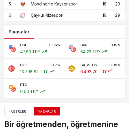
5
18
29
Mondihome Kayserispor
6
19
29
Çaykur Rizespor
Piyasalar
USD
0.06%
GBP
0.15%
47,60 TRY
64,23 TRY
BIST
0.7%
GR. ALTIN
-0.05%
13.798,82 TRY
6.492,70 TRY
BTC
0,00 TRY
HABERLER
YAZARLAR
Bir öğretmenden, öğretmenine