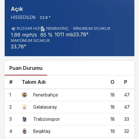
Açık
HISSEDILEN
23.9 °
RÜZGAR HIZI
NEM
BASINÇ
MINUMUM SICAKLIK
1011 mb
23.78°
1.66 mph/s
65 %
MAKSIMUM SICAKLIK
23.78°
Puan Durumu
#
Takım Adı
O
P
1
18
47
Fenerbahçe
2
18
47
Galatasaray
3
18
33
Trabzonspor
4
19
32
Beşiktaş