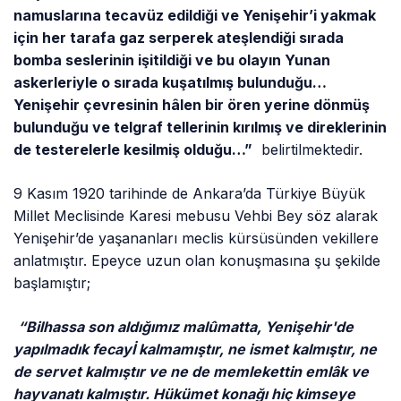
namuslarına tecavüz edildiği ve Yenişehir’i yakmak
için her tarafa gaz serperek ateşlendiği sırada
bomba seslerinin işitildiği ve bu olayın Yunan
askerleriyle o sırada kuşatılmış bulunduğu…
Yenişehir çevresinin hâlen bir ören yerine dönmüş
bulunduğu ve telgraf tellerinin kırılmış ve direklerinin
de testerelerle kesilmiş olduğu…”
belirtilmektedir.
9 Kasım 1920 tarihinde de Ankara’da Türkiye Büyük
Millet Meclisinde Karesi mebusu Vehbi Bey söz alarak
Yenişehir’de yaşananları meclis kürsüsünden vekillere
anlatmıştır. Epeyce uzun olan konuşmasına şu şekilde
başlamıştır;
“Bilhassa son aldığımız malûmatta, Yenişehir'de
yapılmadık fecayİ kalmamıştır, ne ismet kalmıştır, ne
de servet kalmıştır ve ne de memlekettin emlâk ve
hayvanatı kalmıştır. Hükümet konağı hiç kimseye