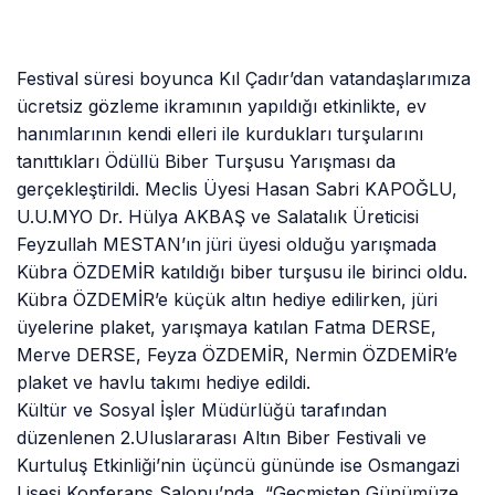
Festival süresi boyunca Kıl Çadır’dan vatandaşlarımıza
ücretsiz gözleme ikramının yapıldığı etkinlikte, ev
hanımlarının kendi elleri ile kurdukları turşularını
tanıttıkları Ödüllü Biber Turşusu Yarışması da
gerçekleştirildi. Meclis Üyesi Hasan Sabri KAPOĞLU,
U.U.MYO Dr. Hülya AKBAŞ ve Salatalık Üreticisi
Feyzullah MESTAN’ın jüri üyesi olduğu yarışmada
Kübra ÖZDEMİR katıldığı biber turşusu ile birinci oldu.
Kübra ÖZDEMİR’e küçük altın hediye edilirken, jüri
üyelerine plaket, yarışmaya katılan Fatma DERSE,
Merve DERSE, Feyza ÖZDEMİR, Nermin ÖZDEMİR’e
plaket ve havlu takımı hediye edildi.
Kültür ve Sosyal İşler Müdürlüğü tarafından
düzenlenen 2.Uluslararası Altın Biber Festivali ve
Kurtuluş Etkinliği’nin üçüncü gününde ise Osmangazi
Lisesi Konferans Salonu’nda, “Geçmişten Günümüze