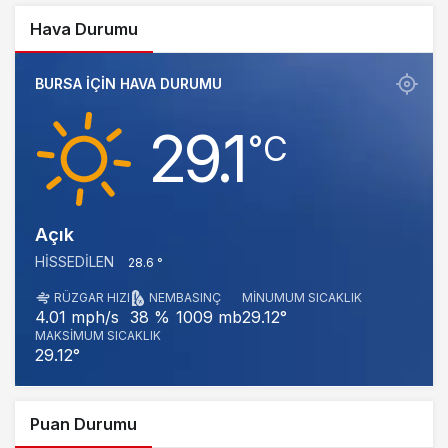
Hava Durumu
BURSA IÇIN HAVA DURUMU
29.1
‎°C
Açık
HISSEDILEN
28.6 °
RÜZGAR HIZI
NEM
BASINÇ
MINUMUM SICAKLIK
1009 mb
29.12°
4.01 mph/s
38 %
MAKSIMUM SICAKLIK
29.12°
Puan Durumu