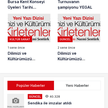
Bursa Kent Konseyi
Turnuvanın
Üyeleri Tarihi
şampiyonu YEGAL
Mekânlarımızı Ziyaret
Etti
KÜLTÜR SANAT
GÜNCEL
1 sene önce
2 sene önce
Dilimizi ve
Dilimizi ve
Kültürümüzü
Kültürümüzü
Kirletenler
Kirletenler
Popüler Haberler
Yeni Haberler
40.328
GÜNCEL
Sendika ile imzalar atıldı