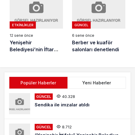
ETKINLIKLER
GÜNCEL
12 sene önce
6 sene önce
Yenişehir
Berber ve kuaför
Belediyesi’nin İftar
salonları denetlendi
Yemeği Yoğun
Katılımla Gerçekleşti
Popüler Haberler
Yeni Haberler
40.328
GÜNCEL
Sendika ile imzalar atıldı
8.712
GÜNCEL