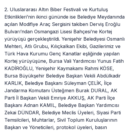
2. Uluslararası Altın Biber Festivali ve Kurtuluş
Etkinlikleri’nin ikinci gününde ise Belediye Meydanında
açılan Modifiye Araç Sergisini takiben Derviş Eroğlu
Bulvarı’ndan Osmangazi Lisesi Bahçesi’ne Kortej
yürüyüşü gerçekleştirildi. Yenişehir Belediyesi Osmanlı
Mehteri, Atlı Grubu, Kılıçkalkan Ekibi, Gazilerimiz ve
Türk Hava Kurumu Genç Kanatlar eşliğinde yapılan
Kortej yürüyüşüne, Bursa Vali Yardımcısı Yunus Fatih
KADİROĞLU, Yenişehir Kaymakamı Rahmi KÖSE,
Bursa Büyükşehir Belediye Başkan Vekili Abdülkadir
KARLIK, Belediye Başkanı Süleyman ÇELİK, İlçe
Jandarma Komutanı Üsteğmen Burak DURAL, AK
Parti İl Başkan Vekili Emriye AKKUŞ, AK Parti İlçe
Başkanı Adnan KAMIL, Belediye Başkan Yardımcısı
Zekai DÜNDAR, Belediye Meclis Üyeleri, Siyasi Parti
Temsilcileri, Muhtarlar, Sivil Toplum Kuruluşlarının
Başkan ve Yöneticileri, protokol üyeleri, basın