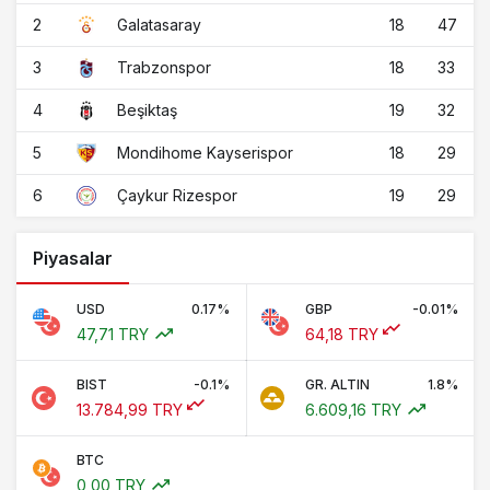
2
18
47
Galatasaray
3
18
33
Trabzonspor
4
19
32
Beşiktaş
5
18
29
Mondihome Kayserispor
6
19
29
Çaykur Rizespor
Piyasalar
USD
0.17%
GBP
-0.01%
47,71 TRY
64,18 TRY
BIST
-0.1%
GR. ALTIN
1.8%
13.784,99 TRY
6.609,16 TRY
BTC
0,00 TRY