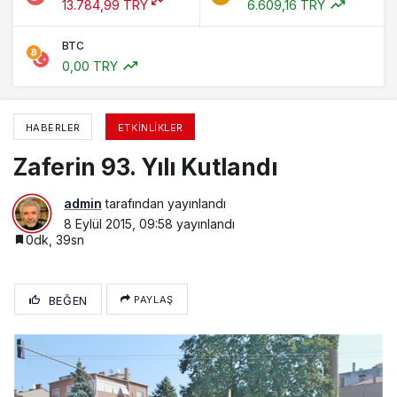
13.784,99 TRY
6.609,16 TRY
BTC
0,00 TRY
HABERLER
ETKINLIKLER
Zaferin 93. Yılı Kutlandı
admin
tarafından yayınlandı
8 Eylül 2015, 09:58
yayınlandı
0dk, 39sn
BEĞEN
PAYLAŞ