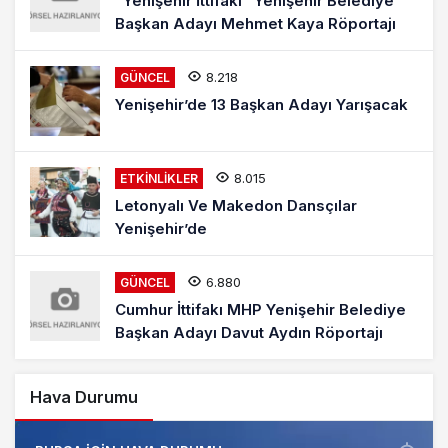
“Yenişehir İttifakı” Yenişehir Belediye
Başkan Adayı Mehmet Kaya Röportajı
8.218
GÜNCEL
Yenişehir’de 13 Başkan Adayı Yarışacak
8.015
ETKINLIKLER
Letonyalı Ve Makedon Dansçılar
Yenişehir’de
6.880
GÜNCEL
Cumhur İttifakı MHP Yenişehir Belediye
Başkan Adayı Davut Aydın Röportajı
Hava Durumu