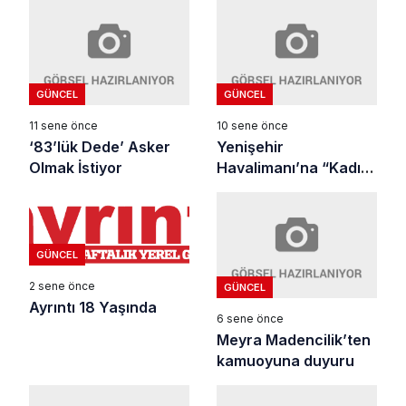
GÜNCEL
GÜNCEL
11 sene önce
10 sene önce
‘83’lük Dede’ Asker
Yenişehir
Olmak İstiyor
Havalimanı’na “Kadın
Dostu İşyeri” Ödülü
GÜNCEL
2 sene önce
GÜNCEL
Ayrıntı 18 Yaşında
6 sene önce
Meyra Madencilik’ten
kamuoyuna duyuru