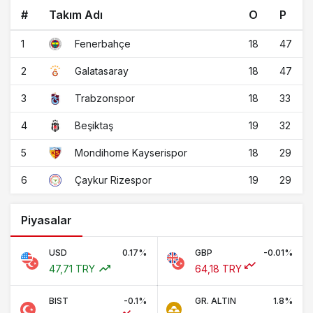
#
Takım Adı
O
P
1
18
47
Fenerbahçe
2
18
47
Galatasaray
3
18
33
Trabzonspor
4
19
32
Beşiktaş
5
18
29
Mondihome Kayserispor
6
19
29
Çaykur Rizespor
Piyasalar
USD
0.17%
GBP
-0.01%
47,71 TRY
64,18 TRY
BIST
-0.1%
GR. ALTIN
1.8%