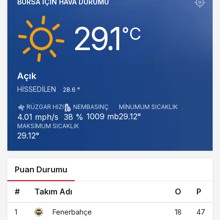
BURSA IÇIN HAVA DURUMU
29.1
‎°C
Açık
HISSEDILEN
28.6 °
RÜZGAR HIZI
NEM
BASINÇ
MINUMUM SICAKLIK
1009 mb
29.12°
4.01 mph/s
38 %
MAKSIMUM SICAKLIK
29.12°
Puan Durumu
#
Takım Adı
O
P
1
18
47
Fenerbahçe