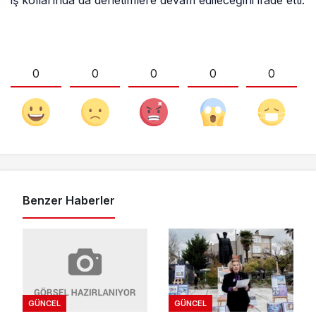
iş kollarında da denetimlere devam edileceğini ifade etti.
0
0
0
0
0
Benzer Haberler
GÜNCEL
GÜNCEL