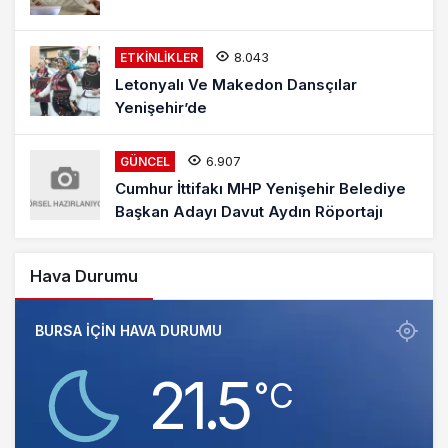
8.043
ETKINLIKLER
Letonyalı Ve Makedon Dansçılar
Yenişehir’de
6.907
GÜNCEL
Cumhur İttifakı MHP Yenişehir Belediye
Başkan Adayı Davut Aydın Röportajı
Hava Durumu
BURSA IÇIN HAVA DURUMU
21.5
‎°C