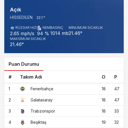
Açık
HISSEDILEN
22.1 °
RÜZGAR HIZI
NEM
BASINÇ
MINUMUM SICAKLIK
1014 mb
21.46°
2.65 mph/s
94 %
MAKSIMUM SICAKLIK
21.46°
Puan Durumu
#
Takım Adı
O
P
1
18
47
Fenerbahçe
2
18
47
Galatasaray
3
18
33
Trabzonspor
4
19
32
Beşiktaş