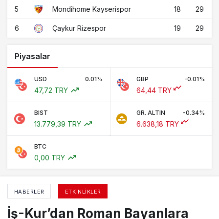
5
18
29
Mondihome Kayserispor
6
19
29
Çaykur Rizespor
Piyasalar
USD
0.01%
GBP
-0.01%
47,72 TRY
64,44 TRY
BIST
GR. ALTIN
-0.34%
13.779,39 TRY
6.638,18 TRY
BTC
0,00 TRY
HABERLER
ETKINLIKLER
İş-Kur’dan Roman Bayanlara