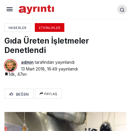
İş-Kur’dan Roman Bayanlara Kurs
HABERLER
ETKINLIKLER
Gıda Üreten İşletmeler
Denetlendi
admin
tarafından yayınlandı
13 Mart 2018, 16:49
yayınlandı
1dk, 47sn
BEĞEN
PAYLAŞ