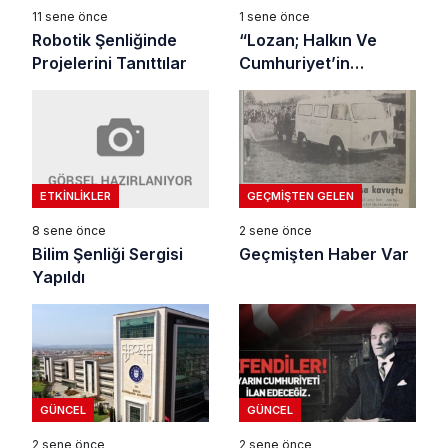
11 sene önce
1 sene önce
Robotik Şenliğinde
“Lozan; Halkın Ve
Projelerini Tanıttılar
Cumhuriyet’in
Zaferidir’’
ETKINLIKLER
GEÇMIŞTEN GELEN
8 sene önce
2 sene önce
Bilim Şenliği Sergisi
Geçmişten Haber Var
Yapıldı
GÜNCEL
GÜNCEL
2 sene önce
2 sene önce