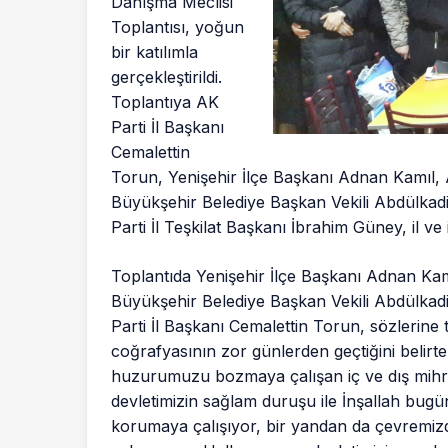
Danışma Meclisi
Toplantısı, yoğun
bir katılımla
gerçekleştirildi.
Toplantıya AK
Parti İl Başkanı
Cemalettin
Torun, Yenişehir İlçe Başkanı Adnan Kamıl, 
Büyükşehir Belediye Başkan Vekili Abdülkadi
Parti İl Teşkilat Başkanı İbrahim Güney, il ve ilç
Toplantıda Yenişehir İlçe Başkanı Adnan Kam
Büyükşehir Belediye Başkan Vekili Abdülkadi
Parti İl Başkanı Cemalettin Torun, sözlerine t
coğrafyasının zor günlerden geçtiğini beli
huzurumuzu bozmaya çalışan iç ve dış mihr
devletimizin sağlam duruşu ile İnşallah bugünl
korumaya çalışıyor, bir yandan da çevremi