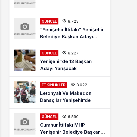
8.723
GÜNCEL
“Yenişehir İttifakı” Yenişehir
Belediye Başkan Adayı
Mehmet Kaya Röportajı
8.227
GÜNCEL
Yenişehir’de 13 Başkan
Adayı Yarışacak
8.022
ETKINLIKLER
Letonyalı Ve Makedon
Dansçılar Yenişehir’de
6.890
GÜNCEL
Cumhur İttifakı MHP
Yenişehir Belediye Başkan