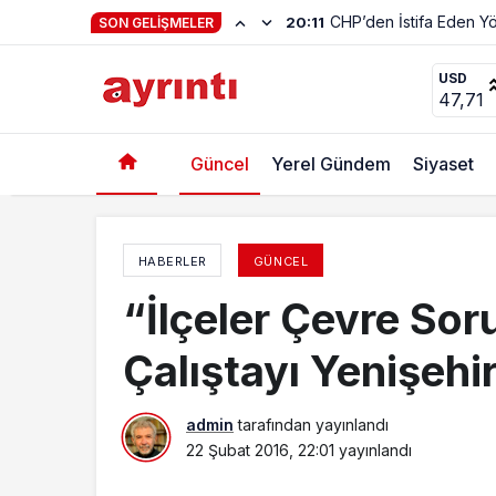
Hayat Kendiliğinden 
23:01
SON GELIŞMELER
Ak Parti Yenişehir İlçe Danışma Meclisinde To
USD
47,71
Güncel
Yerel Gündem
Siyaset
HABERLER
GÜNCEL
“İlçeler Çevre Soru
Çalıştayı Yenişehir
admin
tarafından yayınlandı
22 Şubat 2016, 22:01
yayınlandı