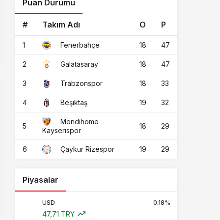
Puan Durumu
#
Takım Adı
O
P
1
18
47
Fenerbahçe
2
18
47
Galatasaray
3
18
33
Trabzonspor
4
19
32
Beşiktaş
Mondihome
5
18
29
Kayserispor
6
19
29
Çaykur Rizespor
Piyasalar
USD
0.18%
47,71 TRY