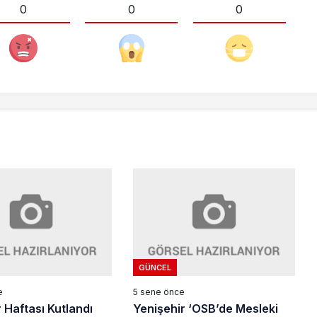
0
0
0
GÜNCEL
e
5 sene önce
r Haftası Kutlandı
Yenişehir ‘OSB’de Mesleki