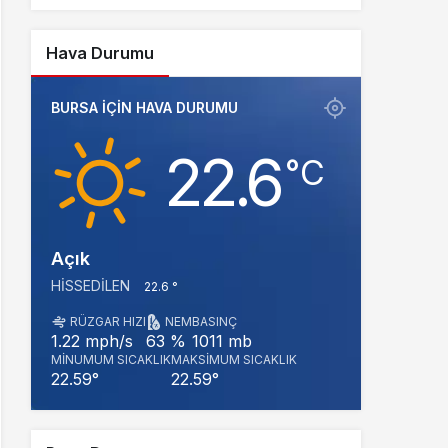
Adayı Davut Aydın Röportajı
Hava Durumu
BURSA IÇIN HAVA DURUMU
22.6
‎°C
Açık
HISSEDILEN
22.6 °
RÜZGAR HIZI
NEM
BASINÇ
1011 mb
1.22 mph/s
63 %
MINUMUM SICAKLIK
MAKSIMUM SICAKLIK
22.59°
22.59°