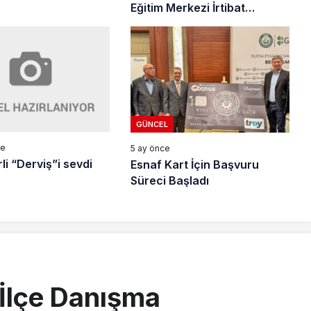
Eğitim Merkezi İrtibat
Bürosu’ Açıldı
GÜNCEL
ce
5 ay önce
li “Derviş”i sevdi
Esnaf Kart İçin Başvuru
Süreci Başladı
 İlçe Danışma