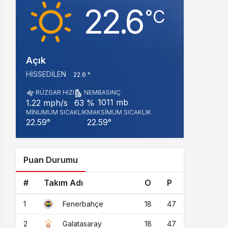
22.6
‎°C
Açık
HISSEDILEN
22.6 °
RÜZGAR HIZI
NEM
BASINÇ
1011 mb
1.22 mph/s
63 %
MINUMUM SICAKLIK
MAKSIMUM SICAKLIK
22.59°
22.59°
Puan Durumu
#
Takım Adı
O
P
1
18
47
Fenerbahçe
2
18
47
Galatasaray