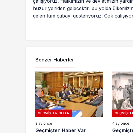
çalışıyoruz. Halkımızın ve devletimizin yard
huzur yeniden gelecektir, bu yolda ülkemizin 
gelen tüm çabayı gösteriyoruz. Çok çalışıyo
Benzer Haberler
GEÇMIŞTEN GELEN
GEÇMIŞTE
2 ay önce
4 ay önce
Geçmişten Haber Var
Geçmişte