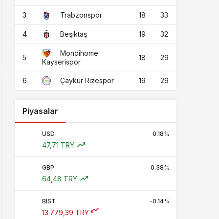
3
18
33
Trabzonspor
4
19
32
Beşiktaş
Mondihome
5
18
29
Kayserispor
6
19
29
Çaykur Rizespor
Piyasalar
USD
0.18%
47,71 TRY
GBP
0.38%
64,48 TRY
BIST
-0.14%
13.779,39 TRY