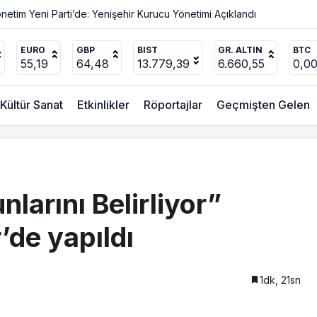
Değişmez
plandı
EURO
GBP
BIST
GR. ALTIN
BTC
55,19
64,48
13.779,39
6.660,55
0,0
Kültür Sanat
Etkinlikler
Röportajlar
Geçmişten Gelen
nlarını Belirliyor”
’de yapıldı
1dk, 21sn