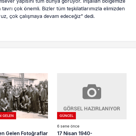
ımsever yapısını tüm dünya görüyor. İnşallah bölgemize
tavrı çok önemli. Bizler tüm teşkilatlarımızla elimizden
ruz, çok çalışmaya devam edeceğiz” dedi.
GÜNCEL
N GELEN
6 sene önce
17 Nisan 1940-
n Gelen Fotoğraflar