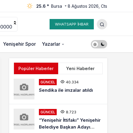
25.6 °
Bursa
8 Ağustos 2026, Cts
WHATSAPP İHBAR
00000
Yenişehir Spor
Yazarlar
Popüler Haberler
Yeni Haberler
40.334
GÜNCEL
Sendika ile imzalar atıldı
8.723
GÜNCEL
“Yenişehir İttifakı” Yenişehir
Belediye Başkan Adayı