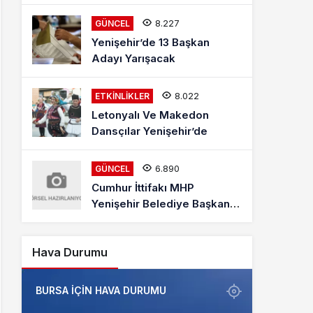
Mehmet Kaya Röportajı
8.227
GÜNCEL
Yenişehir’de 13 Başkan
Adayı Yarışacak
8.022
ETKINLIKLER
Letonyalı Ve Makedon
Dansçılar Yenişehir’de
6.890
GÜNCEL
Cumhur İttifakı MHP
Yenişehir Belediye Başkan
Adayı Davut Aydın Röportajı
Hava Durumu
BURSA IÇIN HAVA DURUMU