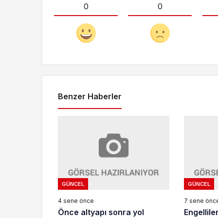
0
0
Benzer Haberler
GÜNCEL
GÜNCEL
4 sene önce
7 sene önc
Önce altyapı sonra yol
Engellile