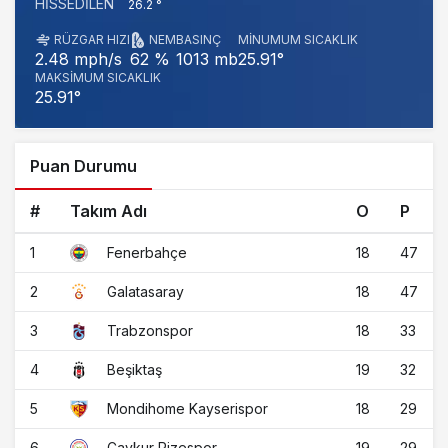
HISSEDILEN
26.2 °
RÜZGAR HIZI
NEM
BASINÇ
MINUMUM SICAKLIK
1013 mb
25.91°
2.48 mph/s
62 %
MAKSIMUM SICAKLIK
25.91°
Puan Durumu
#
Takım Adı
O
P
1
18
47
Fenerbahçe
2
18
47
Galatasaray
3
18
33
Trabzonspor
4
19
32
Beşiktaş
5
18
29
Mondihome Kayserispor
6
19
29
Çaykur Rizespor