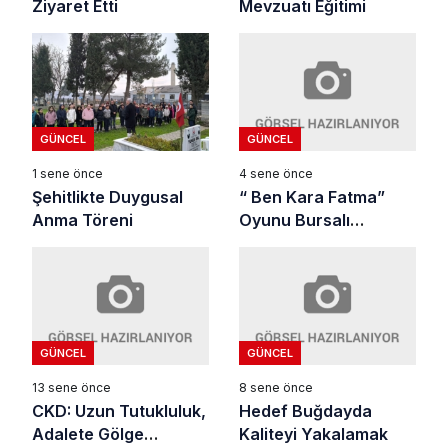
Ziyaret Etti
Mevzuatı Eğitimi
GÜNCEL
GÜNCEL
4 sene önce
1 sene önce
“ Ben Kara Fatma”
Şehitlikte Duygusal
Oyunu Bursalı
Anma Töreni
Sanatseverle
Buluşuyor
GÜNCEL
GÜNCEL
13 sene önce
8 sene önce
CKD: Uzun Tutukluluk,
Hedef Buğdayda
Adalete Gölge
Kaliteyi Yakalamak