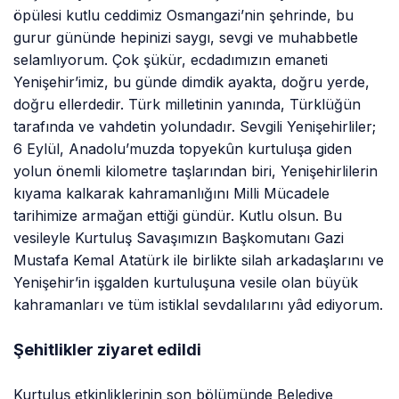
öpülesi kutlu ceddimiz Osmangazi’nin şehrinde, bu
gurur gününde hepinizi saygı, sevgi ve muhabbetle
selamlıyorum. Çok şükür, ecdadımızın emaneti
Yenişehir’imiz, bu günde dimdik ayakta, doğru yerde,
doğru ellerdedir. Türk milletinin yanında, Türklüğün
tarafında ve vahdetin yolundadır. Sevgili Yenişehirliler;
6 Eylül, Anadolu’muzda topyekûn kurtuluşa giden
yolun önemli kilometre taşlarından biri, Yenişehirlilerin
kıyama kalkarak kahramanlığını Milli Mücadele
tarihimize armağan ettiği gündür. Kutlu olsun. Bu
vesileyle Kurtuluş Savaşımızın Başkomutanı Gazi
Mustafa Kemal Atatürk ile birlikte silah arkadaşlarını ve
Yenişehir’in işgalden kurtuluşuna vesile olan büyük
kahramanları ve tüm istiklal sevdalılarını yâd ediyorum.
Şehitlikler ziyaret edildi
Kurtuluş etkinliklerinin son bölümünde Belediye