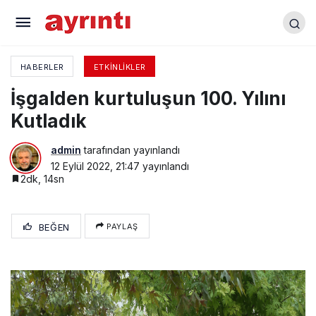
Yenişehir’de Kurtuluş Ve Festival Coşkusu
HABERLER
ETKINLIKLER
İşgalden kurtuluşun 100. Yılını
Kutladık
admin
tarafından yayınlandı
12 Eylül 2022, 21:47
yayınlandı
2dk, 14sn
BEĞEN
PAYLAŞ