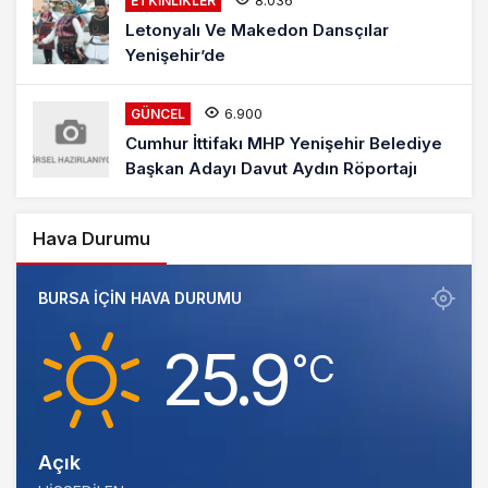
ETKINLIKLER
Letonyalı Ve Makedon Dansçılar
Yenişehir’de
6.900
GÜNCEL
Cumhur İttifakı MHP Yenişehir Belediye
Başkan Adayı Davut Aydın Röportajı
Hava Durumu
BURSA IÇIN HAVA DURUMU
25.9
‎°C
Açık