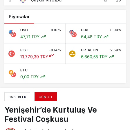
Piyasalar
USD
0.18%
GBP
0.38%
47,71 TRY
64,48 TRY
BIST
-0.14%
GR. ALTIN
2.59%
13.779,39 TRY
6.660,55 TRY
BTC
0,00 TRY
HABERLER
GÜNCEL
Yenişehir’de Kurtuluş Ve
Festival Coşkusu