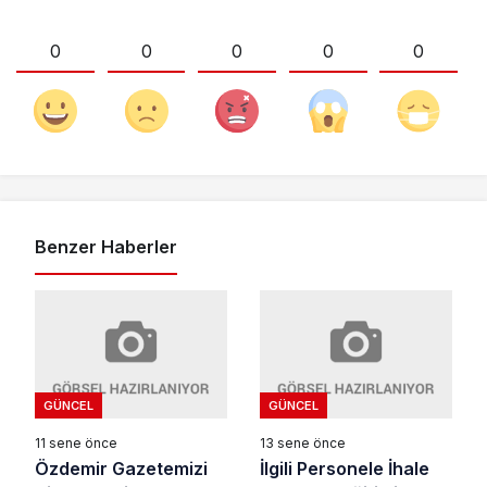
0
0
0
0
0
Benzer Haberler
GÜNCEL
GÜNCEL
11 sene önce
13 sene önce
Özdemir Gazetemizi
İlgili Personele İhale