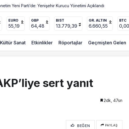
Değişmez
EURO
GBP
BIST
GR. ALTIN
BTC
55,19
64,48
13.779,39
6.660,55
0,0
Kültür Sanat
Etkinlikler
Röportajlar
Geçmişten Gelen
KP’liye sert yanıt
2dk, 47sn
BEĞEN
PAYLAŞ