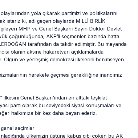
ylarından yola çıkarak partimizi ve politikalarını
k isteriz ki, adı geçen olaylarda MİLLİ BİRLİK
rgileyen MHP ve Genel Başkanı Sayın Doktor Devlet
k çoğunluğunda, AKP’li seçmenler bazında hatta
.ERDOĞAN tarafından da takdir edilmiştir. Bu meyanda
ımcısı olanın aksine hakaretvari açıklamalarda
. Olgun ve yerleşmiş demokrasi ilkelerini benimseyen
nizmalarının harekete geçmesi gerekliliğine inancımız
kesini Genel Başkan’ından en alttaki teşkilat
asi parti olarak bu seviyedeki siyasi konuşmaları ve
eğer halkımıza bir kez daha beyan ederiz.
 genel seçimler
onladığında ülkemizin üstüne kabus gibi çöken bu AK