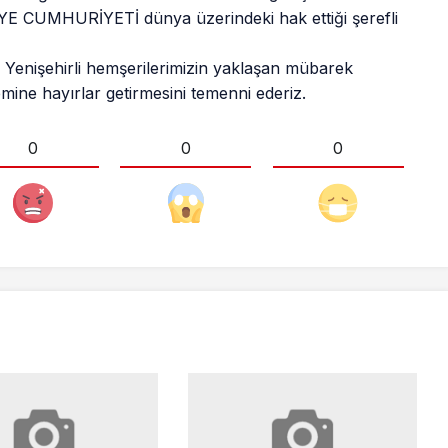
E CUMHURİYETİ dünya üzerindeki hak ettiği şerefli
Yenişehirli hemşerilerimizin yaklaşan mübarek
ine hayırlar getirmesini temenni ederiz.
0
0
0