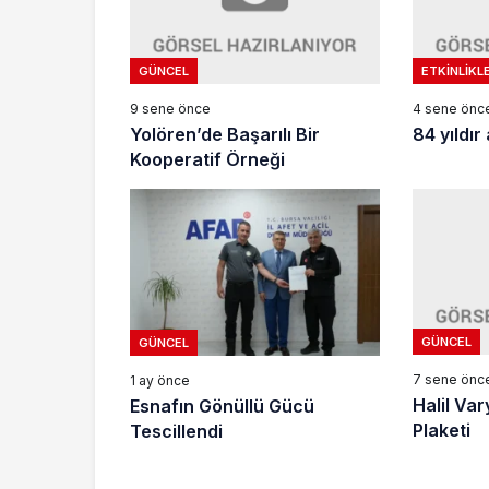
GÜNCEL
ETKINLIKL
9 sene önce
4 sene önc
Yolören’de Başarılı Bir
84 yıldı
Kooperatif Örneği
GÜNCEL
GÜNCEL
7 sene önc
1 ay önce
Halil Va
Esnafın Gönüllü Gücü
Plaketi
Tescillendi