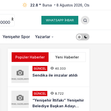
22.8 °
Bursa
8 Ağustos 2026, Cts
WHATSAPP İHBAR
00000
Yenişehir Spor
Yazarlar
Popüler Haberler
Yeni Haberler
40.333
GÜNCEL
Sendika ile imzalar atıldı
8.722
GÜNCEL
“Yenişehir İttifakı” Yenişehir
Belediye Başkan Adayı