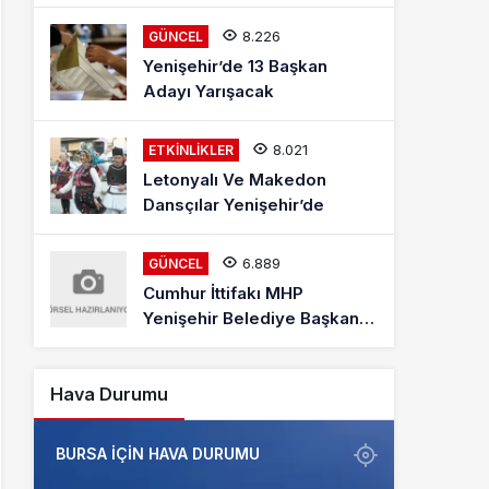
Mehmet Kaya Röportajı
8.226
GÜNCEL
Yenişehir’de 13 Başkan
Adayı Yarışacak
8.021
ETKINLIKLER
Letonyalı Ve Makedon
Dansçılar Yenişehir’de
6.889
GÜNCEL
Cumhur İttifakı MHP
Yenişehir Belediye Başkan
Adayı Davut Aydın Röportajı
Hava Durumu
BURSA IÇIN HAVA DURUMU