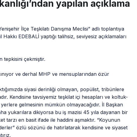
kanlığı’ndan yapılan açıklama
nişehir İlçe Teşkilatı Danışma Meclisi” adlı toplantıya
l Hakkı EDEBALİ yaptığı talihsiz, seviyesiz açıklamaları
 tepkisini çekmiştir.
i kınıyor ve derhal MHP ve mensuplarından özür
ğımızda siyasi derinliği olmayan, popülist, tribünlere
. Kendisine tavsiyemiz teşkilat içi hesapları ve koltuk-
r yerlere gelmesinin mümkün olmayacağıdır. İl Başkan
ha yukarılara dikiyorsa bu iş mazisi 45 yıla dayanan bir
et tarzı en basit ifade ile haddini aşmaktır. “Koyunun
rler” özlü sözünü de hatırlatarak kendisine ve siyaset
ırız.