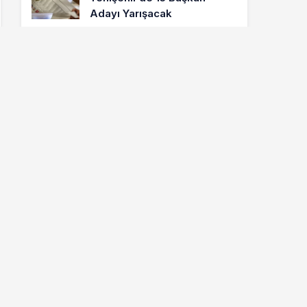
Adayı Yarışacak
8.021
ETKINLIKLER
Letonyalı Ve Makedon
Dansçılar Yenişehir’de
6.889
GÜNCEL
Cumhur İttifakı MHP
Yenişehir Belediye Başkan
Adayı Davut Aydın Röportajı
Hava Durumu
BURSA IÇIN HAVA DURUMU
22.6
‎°C