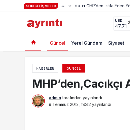
Hayat Kendiliğinden 
23:01
SON GELIŞMELER
Osmangazi Lisesi meslek lisesi olacak
USD
47,71
Güncel
Yerel Gündem
Siyaset
HABERLER
GÜNCEL
MHP’den,Cacıkçı A
admin
tarafından yayınlandı
9 Temmuz 2013, 18:42
yayınlandı