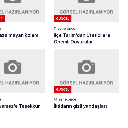
ER
GÜNCEL
e
11 sene önce
r azalmayan özlem
İlçe Tarım’dan Üreticilere
Önemli Duyurular
GÜNCEL
e
14 sene önce
ryemez’e Teşekkür
İktidarın gizli yandaşları