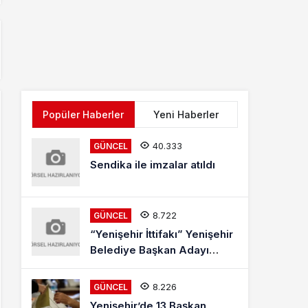
Popüler Haberler
Yeni Haberler
40.333
GÜNCEL
Sendika ile imzalar atıldı
8.722
GÜNCEL
“Yenişehir İttifakı” Yenişehir
Belediye Başkan Adayı
Mehmet Kaya Röportajı
8.226
GÜNCEL
Yenişehir’de 13 Başkan