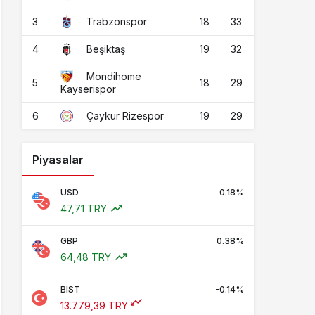
3
18
33
Trabzonspor
4
19
32
Beşiktaş
Mondihome
5
18
29
Kayserispor
6
19
29
Çaykur Rizespor
Piyasalar
USD
0.18%
47,71 TRY
GBP
0.38%
64,48 TRY
BIST
-0.14%
13.779,39 TRY