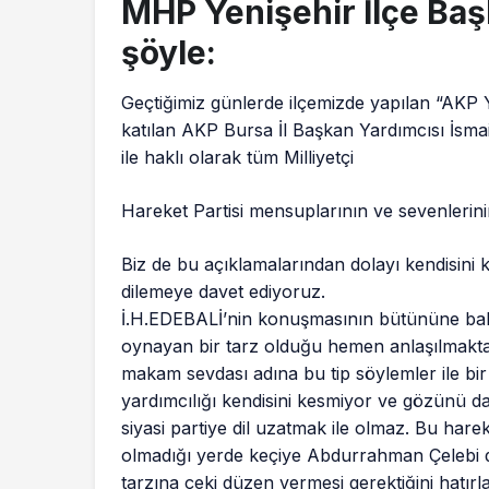
MHP Yenişehir İlçe Baş
şöyle:
Geçtiğimiz günlerde ilçemizde yapılan “AKP Ye
katılan AKP Bursa İl Başkan Yardımcısı İsmai
ile haklı olarak tüm Milliyetçi
Hareket Partisi mensuplarının ve sevenlerinin
Biz de bu açıklamalarından dolayı kendisin
dilemeye davet ediyoruz.
İ.H.EDEBALİ’nin konuşmasının bütününe baktı
oynayan bir tarz olduğu hemen anlaşılmaktadır
makam sevdası adına bu tip söylemler ile bi
yardımcılığı kendisini kesmiyor ve gözünü da
siyasi partiye dil uzatmak ile olmaz. Bu harek
olmadığı yerde keçiye Abdurrahman Çelebi de
tarzına çeki düzen vermesi gerektiğini hatırlat