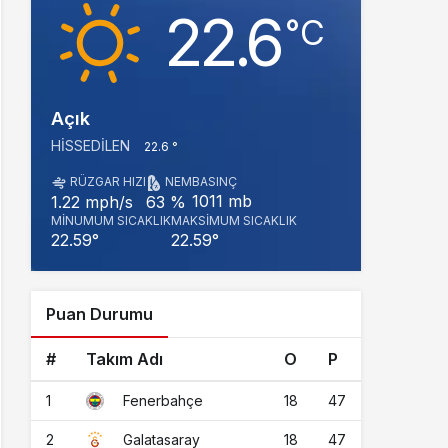
22.6
‎°C
Açık
HISSEDILEN
22.6 °
RÜZGAR HIZI
NEM
BASINÇ
1011 mb
1.22 mph/s
63 %
MINUMUM SICAKLIK
MAKSIMUM SICAKLIK
22.59°
22.59°
Puan Durumu
#
Takım Adı
O
P
1
18
47
Fenerbahçe
2
18
47
Galatasaray