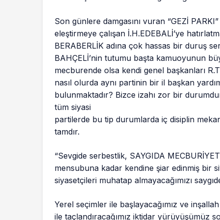
Son günlere damgasını vuran “GEZİ PARKI” ola
eleştirmeye çalışan İ.H.EDEBALİ’ye hatırlatma
BERABERLİK adına çok hassas bir duruş se
BAHÇELİ’nin tutumu başta kamuoyunun büyü
mecburende olsa kendi genel başkanları R.T
nasıl olurda aynı partinin bir il başkan yard
bulunmaktadır? Bizce izahı zor bir durumdur
tüm siyasi
partilerde bu tip durumlarda iç disiplin meka
tamdır.
“Sevgide serbestlik, SAYGIDA MECBURİYET” il
mensubuna kadar kendine şiar edinmiş bir siy
siyasetçileri muhatap almayacağımızı saygıd
Yerel seçimler ile başlayacağımız ve inşallah
ile taçlandıracağımız iktidar yürüyüşümüz s