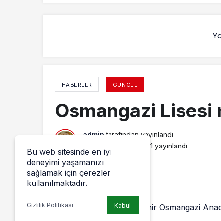
Yo
HABERLER
GÜNCEL
Osmangazi Lisesi m
admin
tarafından yayınlandı
9 Temmuz 2013, 18:41
yayınlandı
Bu web sitesinde en iyi
deneyimi yaşamanızı
sağlamak için çerezler
kullanılmaktadır.
Gizlilik Politikası
Kabul
Osmangazi Lisesi, Yenişehir Osmangazi Anado
verecek.