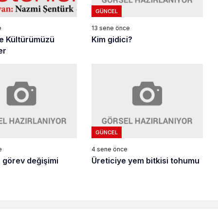
GÜNCEL
13 sene önce
e
Kim gidici?
 ve Kültürümüzü
er
GÜNCEL
e
4 sene önce
 görev değişimi
Üreticiye yem bitkisi tohumu