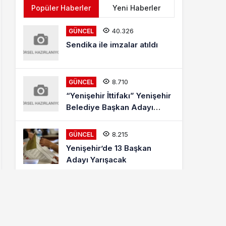
Popüler Haberler
Yeni Haberler
40.326
GÜNCEL
Sendika ile imzalar atıldı
8.710
GÜNCEL
“Yenişehir İttifakı” Yenişehir
Belediye Başkan Adayı
Mehmet Kaya Röportajı
8.215
GÜNCEL
Yenişehir’de 13 Başkan
Adayı Yarışacak
8.013
ETKINLIKLER
Letonyalı Ve Makedon
Dansçılar Yenişehir’de