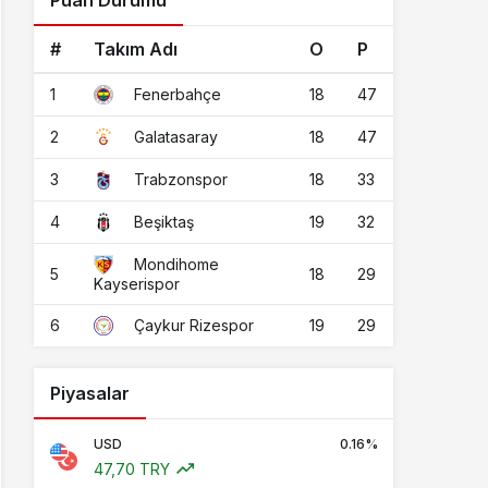
Puan Durumu
#
Takım Adı
O
P
1
18
47
Fenerbahçe
2
18
47
Galatasaray
3
18
33
Trabzonspor
4
19
32
Beşiktaş
Mondihome
5
18
29
Kayserispor
6
19
29
Çaykur Rizespor
Piyasalar
USD
0.16%
47,70 TRY