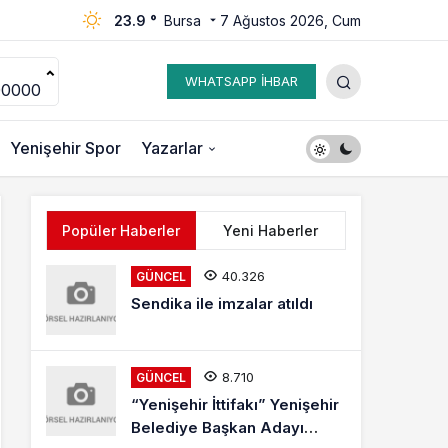
23.9 °
Bursa
7 Ağustos 2026, Cum
WHATSAPP İHBAR
00000
Yenişehir Spor
Yazarlar
Popüler Haberler
Yeni Haberler
40.326
GÜNCEL
Sendika ile imzalar atıldı
8.710
GÜNCEL
“Yenişehir İttifakı” Yenişehir
Belediye Başkan Adayı