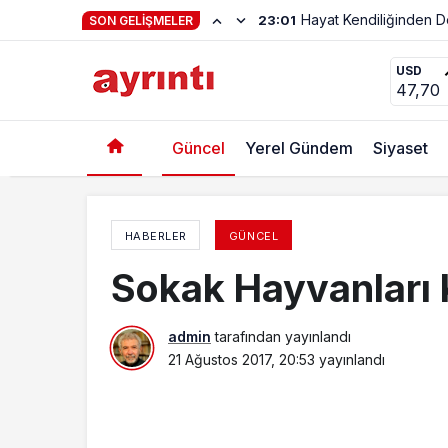
Haftanın Şiiri Adnan Y
22:56
SON GELIŞMELER
Kurban Pazarı Bayrama Hazırlanıyor
USD
47,70
Güncel
Yerel Gündem
Siyaset
HABERLER
GÜNCEL
Sokak Hayvanları 
admin
tarafından yayınlandı
21 Ağustos 2017, 20:53
yayınlandı