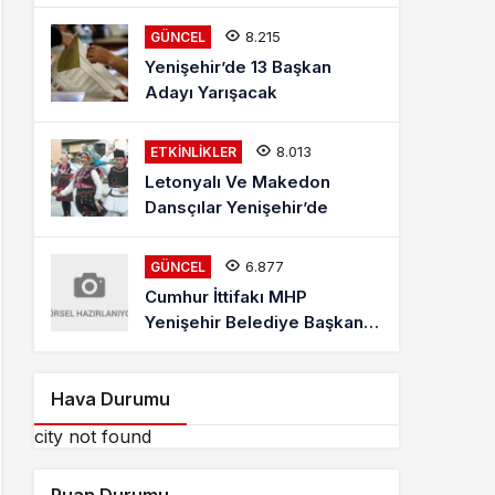
Mehmet Kaya Röportajı
8.215
GÜNCEL
Yenişehir’de 13 Başkan
Adayı Yarışacak
8.013
ETKINLIKLER
Letonyalı Ve Makedon
Dansçılar Yenişehir’de
6.877
GÜNCEL
Cumhur İttifakı MHP
Yenişehir Belediye Başkan
Adayı Davut Aydın Röportajı
Hava Durumu
city not found