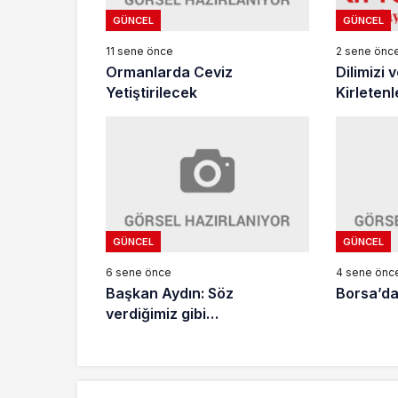
GÜNCEL
GÜNCEL
11 sene önce
2 sene önc
Ormanlarda Ceviz
Dilimizi
Yetiştirilecek
Kirletenl
GÜNCEL
GÜNCEL
6 sene önce
4 sene önc
Başkan Aydın: Söz
Borsa’da
verdiğimiz gibi…