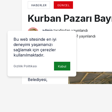
HABERLER
GÜNCEL
Kurban Pazarı Bay
admin
tarafından yayınlandı
21 Ağustos 2017, 20:51
yayınlandı
Bu web sitesinde en iyi
deneyimi yaşamanızı
sağlamak için çerezler
kullanılmaktadır.
Gizlilik Politikası
Kabul
Yenişehir
Belediyesi,
yaklaşan Kurban
Bayramı
münasebetiyle,
vatandaşların
sağlıklı, hijyenik