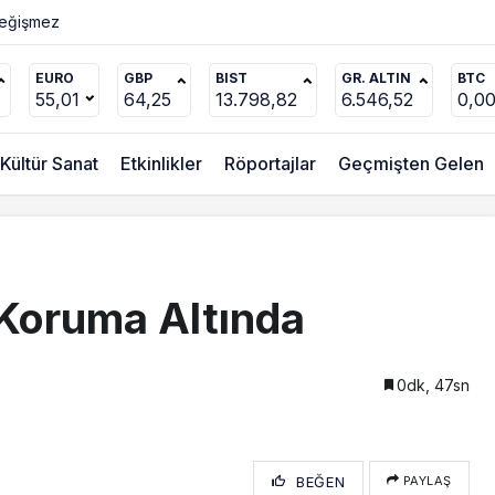
ücel’den
EURO
GBP
BIST
GR. ALTIN
BTC
55,01
64,25
13.798,82
6.546,52
0,0
Kültür Sanat
Etkinlikler
Röportajlar
Geçmişten Gelen
Koruma Altında
0dk, 47sn
BEĞEN
PAYLAŞ