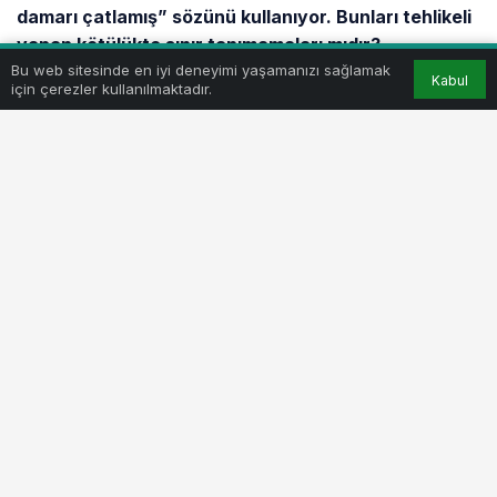
damarı çatlamış” sözünü kullanıyor. Bunları tehlikeli
yapan kötülükte sınır tanımamaları mıdır?
Bu web sitesinde en iyi deneyimi yaşamanızı sağlamak
Kabul
için çerezler kullanılmaktadır.
– Utanma duygusunu yitirmiş insanlar ahlaken sorunlu
insanlardır. İyi insanların aklından bile
geçiremeyecekleri kötülüklere bulaşırlar ve asla
pişman olmazlar. Hırsızlık, yolsuzluk, kul hakkı
yemek, iftira atmak, ihbarcılık, cana ve mala zarar
vermek vb. eylemler bunların yaşam tarzıdır.
Utanmamak kadar utanılacak bir şey yoktur.
*
– Sizi rahatsız eden davranışlar nelerdir? Bu
konuda konuşmak ister misiniz?
– Aptal yerine konulmaktan, bilmediği konularda
cahilce yorum yapanlardan, insanlara öküz gibi