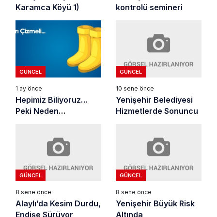
Karamca Köyü 1)
kontrolü semineri
GÜNCEL
GÜNCEL
10 sene önce
1 ay önce
Yenişehir Belediyesi
Hepimiz Biliyoruz…
Hizmetlerde Sonuncu
Peki Neden
Yapmıyoruz
GÜNCEL
GÜNCEL
8 sene önce
8 sene önce
Alaylı’da Kesim Durdu,
Yenişehir Büyük Risk
Endişe Sürüyor
Altında