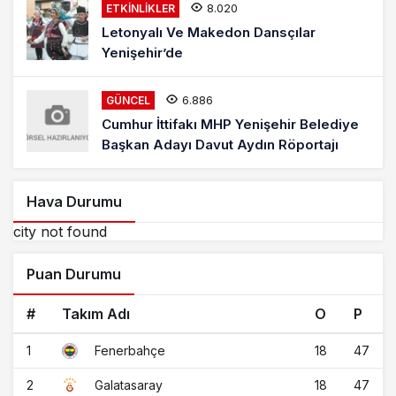
8.020
ETKINLIKLER
Letonyalı Ve Makedon Dansçılar
Yenişehir’de
6.886
GÜNCEL
Cumhur İttifakı MHP Yenişehir Belediye
Başkan Adayı Davut Aydın Röportajı
Hava Durumu
city not found
Puan Durumu
#
Takım Adı
O
P
1
18
47
Fenerbahçe
2
18
47
Galatasaray