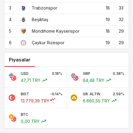
3
18
33
Trabzonspor
4
19
32
Beşiktaş
5
18
29
Mondihome Kayserispor
6
19
29
Çaykur Rizespor
Piyasalar
USD
0.18%
GBP
0.38%
47,71 TRY
64,48 TRY
BIST
-0.14%
GR. ALTIN
2.59%
13.779,39 TRY
6.660,55 TRY
BTC
0,00 TRY