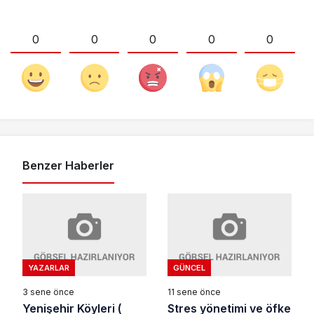
0
0
0
0
0
Benzer Haberler
YAZARLAR
GÜNCEL
3 sene önce
11 sene önce
Yenişehir Köyleri (
Stres yönetimi ve öfke