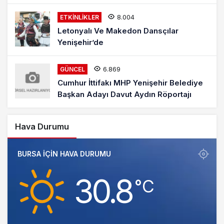
8.004
ETKINLIKLER
Letonyalı Ve Makedon Dansçılar
Yenişehir’de
6.869
GÜNCEL
Cumhur İttifakı MHP Yenişehir Belediye
Başkan Adayı Davut Aydın Röportajı
Hava Durumu
BURSA IÇIN HAVA DURUMU
30.8
‎°C