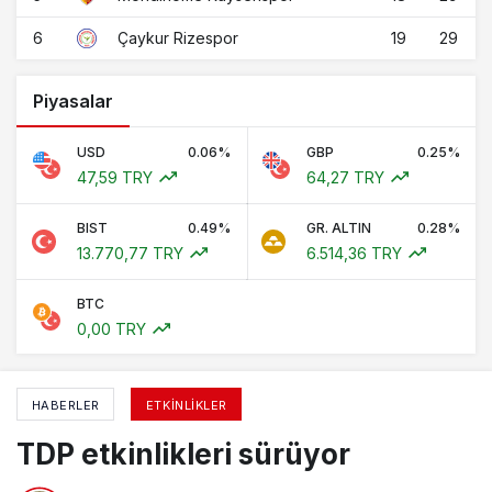
6
19
29
Çaykur Rizespor
Piyasalar
USD
0.06%
GBP
0.25%
47,59 TRY
64,27 TRY
BIST
0.49%
GR. ALTIN
0.28%
13.770,77 TRY
6.514,36 TRY
BTC
0,00 TRY
HABERLER
ETKINLIKLER
TDP etkinlikleri sürüyor