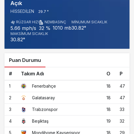
Açık
HISSEDILEN
29.7 °
RÜZGAR HIZI
NEM
BASINÇ
MINUMUM SICAKLIK
1010 mb
30.82°
5.66 mph/s
32 %
MAKSIMUM SICAKLIK
30.82°
Puan Durumu
#
Takım Adı
O
P
1
18
47
Fenerbahçe
2
18
47
Galatasaray
3
18
33
Trabzonspor
4
19
32
Beşiktaş
5
18
29
Mondihome Kayserispor