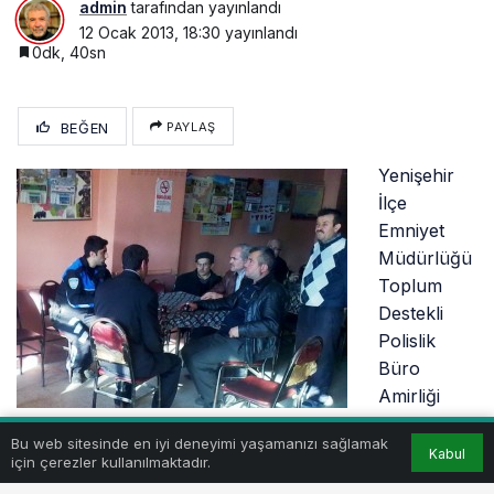
admin
tarafından yayınlandı
12 Ocak 2013, 18:30
yayınlandı
0dk, 40sn
BEĞEN
PAYLAŞ
Yenişehir
İlçe
Emniyet
Müdürlüğü
Toplum
Destekli
Polislik
Büro
Amirliği
faaliyetleri
Bu web sitesinde en iyi deneyimi yaşamanızı sağlamak
çerçevesinde sürdürdüğü çalışmalarına devam ediyor.
Kabul
için çerezler kullanılmaktadır.