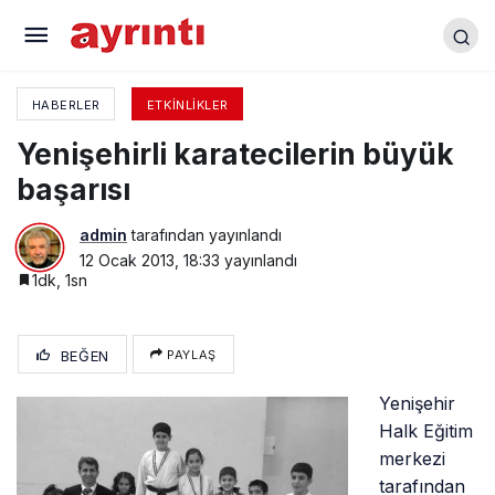
TDP etkinlikleri sürüyor
HABERLER
ETKINLIKLER
Yenişehirli karatecilerin büyük
başarısı
admin
tarafından yayınlandı
12 Ocak 2013, 18:33
yayınlandı
1dk, 1sn
BEĞEN
PAYLAŞ
Yenişehir
Halk Eğitim
merkezi
tarafından