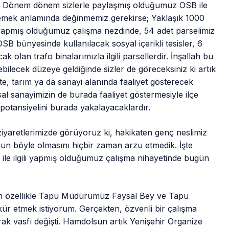
ir. Dönem dönem sizlerle paylaşmış olduğumuz OSB ile
tazelemek anlamında değinmemiz gerekirse; Yaklaşık 1000
 yapmış olduğumuz çalışma nezdinde, 54 adet parselimiz
 OSB bünyesinde kullanılacak sosyal içerikli tesisler, 6
ak olan trafo binalarımızla ilgili parsellerdir. İnşallah bu
rebilecek düzeye geldiğinde sizler de göreceksiniz ki artık
kte, tarım ya da sanayi alanında faaliyet gösterecek
msal sanayimizin de burada faaliyet göstermesiyle ilçe
 potansiyelini burada yakalayacaklardır.
retlerimizde görüyoruz ki, hakikaten genç neslimiz
umun böyle olmasını hiçbir zaman arzu etmedik. İşte
le ilgili yapmış olduğumuz çalışma nihayetinde bugün
lan özellikle Tapu Müdürümüz Faysal Bey ve Tapu
ür etmek istiyorum. Gerçekten, özverili bir çalışma
rak vasfı değişti. Hamdolsun artık Yenişehir Organize