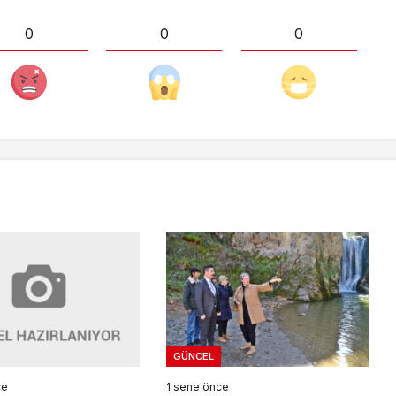
0
0
0
GÜNCEL
ce
1 sene önce