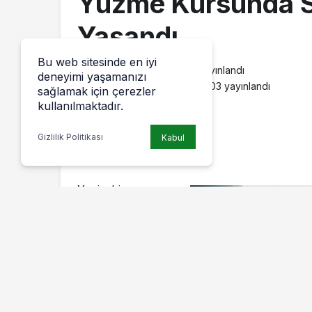
Yüzme Kursunda S
Yaşandı
Bu web sitesinde en iyi
admin
tarafından yayınlandı
deneyimi yaşamanızı
26 Ağustos 2016, 12:03
yayınlandı
sağlamak için çerezler
kullanılmaktadır.
Gizlilik Politikası
Kabul
Yenişehir
Belediyesi Spor
Hizmetleri
İşletme
Müdürlüğü
tarafından
Gençlik ve Spor
Merkezinde