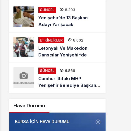
Mehmet Kaya Röportajı
8.203
GÜNCEL
Yenişehir’de 13 Başkan
Adayı Yarışacak
8.002
ETKINLIKLER
Letonyalı Ve Makedon
Dansçılar Yenişehir’de
6.866
GÜNCEL
Cumhur İttifakı MHP
Yenişehir Belediye Başkan
Adayı Davut Aydın Röportajı
Hava Durumu
BURSA IÇIN HAVA DURUMU