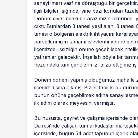
sanayi imarı vasfına dönüştüğü bir gerçekt
ilgili bilgiler ışığında, yine bazı konuları 
Dönüm civarındaki bir arazimizin üzerinde,
çıktı. Bunlardan 3 tanesi yeşil alan, 3 tanesi
tanesi o bölgenin elektrik ihtiyacını karşılayac
parsellerimizin tamamı işlevlerini yerine geti
ilçemizde, işsizliğin önüne geçebilecek niteli
yatırımlar gelecektir. İnşallah böyle bir tarı
nezdindeki tüm gençlerimiz, arzu ettiğimiz iş
Dönem dönem yapmış olduğumuz mahalle ziya
ilçemiz dışına çıkmış. Bizler tabiî ki bu dur
bunun önüne geçebilmek adına sanayileşme i
ilk adım olarak meyvesini vermiştir.
Bu hususta, gayret ve çalışma içerisinde o
Dairesi’nde çalışan tüm arkadaşlarıma teşekk
içerisinde, bugün 54 adet tapunun içerik ola