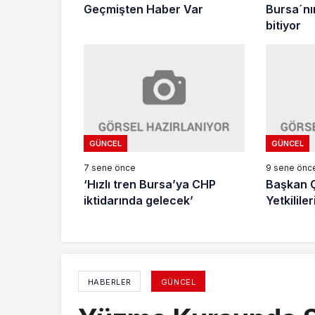
Geçmişten Haber Var
Bursa´nı
bitiyor
GÜNCEL
GÜNCEL
7 sene önce
9 sene önc
‘Hızlı tren Bursa’ya CHP
Başkan Ç
iktidarında gelecek’
Yetkililer
HABERLER
GÜNCEL