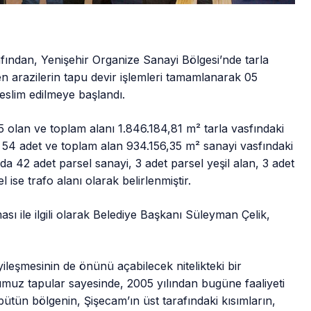
dan, Yenişehir Organize Sanayi Bölgesi’nde tarla
 arazilerin tapu devir işlemleri tamamlanarak 05
slim edilmeye başlandı.
 olan ve toplam alanı 1.846.184,81 m² tarla vasfındaki
ı 54 adet ve toplam alan 934.156,35 m² sanayi vasfındaki
42 adet parsel sanayi, 3 adet parsel yeşil alan, 3 adet
l ise trafo alanı olarak belirlenmiştir.
ı ile ilgili olarak Belediye Başkanı Süleyman Çelik,
yileşmesinin de önünü açabilecek nitelikteki bir
muz tapular sayesinde, 2005 yılından bugüne faaliyeti
n bölgenin, Şişecam’ın üst tarafındaki kısımların,