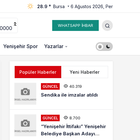
28.9 °
Bursa
6 Ağustos 2026, Per
WHATSAPP İHBAR
00000
Yenişehir Spor
Yazarlar
Popüler Haberler
Yeni Haberler
40.319
GÜNCEL
Sendika ile imzalar atıldı
8.700
GÜNCEL
“Yenişehir İttifakı” Yenişehir
Belediye Başkan Adayı