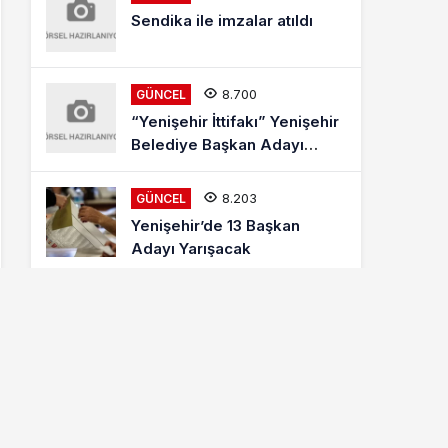
Sendika ile imzalar atıldı
8.700
GÜNCEL
“Yenişehir İttifakı” Yenişehir
Belediye Başkan Adayı
Mehmet Kaya Röportajı
8.203
GÜNCEL
Yenişehir’de 13 Başkan
Adayı Yarışacak
8.002
ETKINLIKLER
Letonyalı Ve Makedon
Dansçılar Yenişehir’de
6.866
GÜNCEL
Cumhur İttifakı MHP