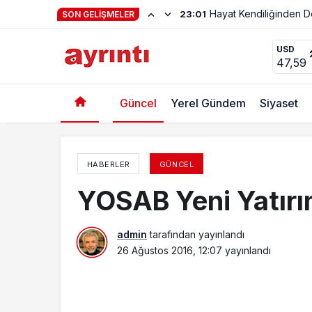
Hayat Kendiliğinden 
23:01
SON GELIŞMELER
Yüzme Kursunda Sertifika Heyecanı Yaşandı
USD
47,59
Güncel
Yerel Gündem
Siyaset
HABERLER
GÜNCEL
YOSAB Yeni Yatırım
admin
tarafından yayınlandı
26 Ağustos 2016, 12:07
yayınlandı