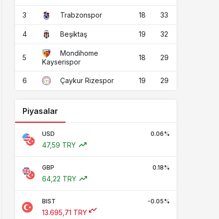
3
18
33
Trabzonspor
4
19
32
Beşiktaş
Mondihome
5
18
29
Kayserispor
6
19
29
Çaykur Rizespor
Piyasalar
USD
0.06%
47,59 TRY
GBP
0.18%
64,22 TRY
BIST
-0.05%
13.695,71 TRY