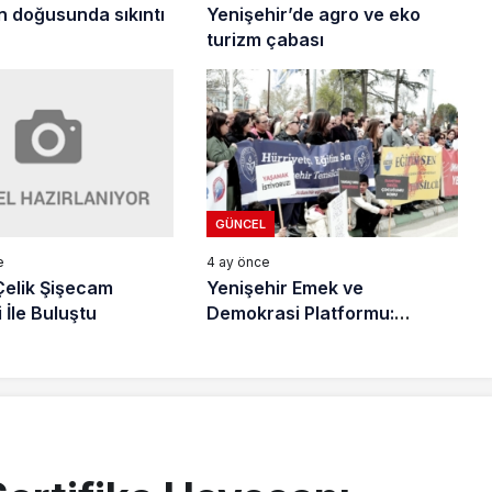
n doğusunda sıkıntı
Yenişehir’de agro ve eko
turizm çabası
GÜNCEL
e
4 ay önce
elik Şişecam
Yenişehir Emek ve
i İle Buluştu
Demokrasi Platformu:
“Okullarda Silah Sesi
İstemiyoruz”