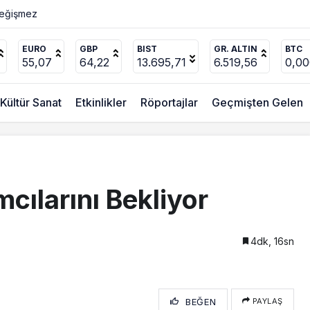
Değişmez
EURO
GBP
BIST
GR. ALTIN
BTC
55,07
64,22
13.695,71
6.519,56
0,0
Kültür Sanat
Etkinlikler
Röportajlar
Geçmişten Gelen
cılarını Bekliyor
4dk, 16sn
BEĞEN
PAYLAŞ