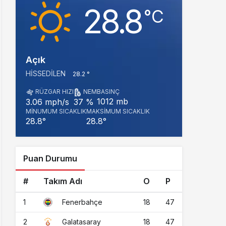
28.8
‎°C
Açık
HISSEDILEN
28.2 °
RÜZGAR HIZI
NEM
BASINÇ
1012 mb
3.06 mph/s
37 %
MINUMUM SICAKLIK
MAKSIMUM SICAKLIK
28.8°
28.8°
Puan Durumu
#
Takım Adı
O
P
1
18
47
Fenerbahçe
2
18
47
Galatasaray