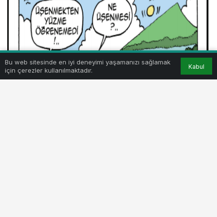
Bu web sitesinde en iyi deneyimi yaşamanızı sağlamak
Kabul
için çerezler kullanılmaktadır.