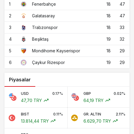
1
18
47
Fenerbahçe
2
18
47
Galatasaray
3
18
33
Trabzonspor
4
19
32
Beşiktaş
5
18
29
Mondihome Kayserispor
6
19
29
Çaykur Rizespor
Piyasalar
USD
0.17%
GBP
0.02%
47,70 TRY
64,19 TRY
BIST
0.11%
GR. ALTIN
2.11%
13.814,44 TRY
6.629,70 TRY