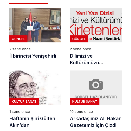
GÜNCEL
GÜNCEL
2 sene önce
2 sene önce
İl birincisi Yenişehirli
Dilimizi ve
Kültürümüzü
Kirletenler
KÜLTÜR SANAT
KÜLTÜR SANAT
10 sene önce
1 sene önce
Arkadaşımız Ali Hakan
Haftanın Şiiri Gülten
Gazetemiz İçin Çizdi
Akın’dan