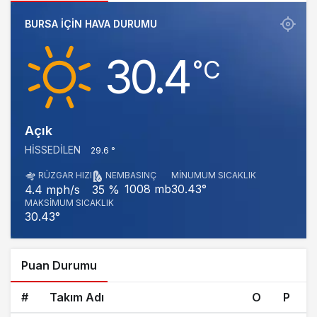
BURSA IÇIN HAVA DURUMU
30.4
‎°C
Açık
HISSEDILEN
29.6 °
RÜZGAR HIZI
NEM
BASINÇ
MINUMUM SICAKLIK
1008 mb
30.43°
4.4 mph/s
35 %
MAKSIMUM SICAKLIK
30.43°
Puan Durumu
#
Takım Adı
O
P