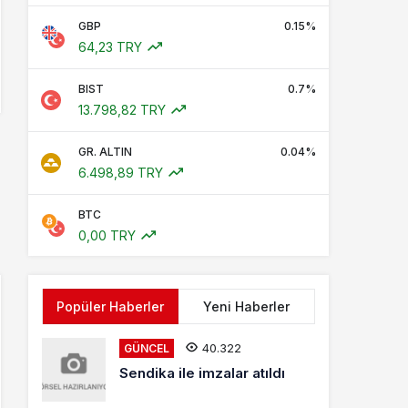
GBP
0.15%
64,23 TRY
BIST
0.7%
13.798,82 TRY
GR. ALTIN
0.04%
6.498,89 TRY
BTC
0,00 TRY
Popüler Haberler
Yeni Haberler
40.322
GÜNCEL
Sendika ile imzalar atıldı