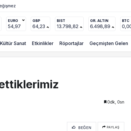
Değişmez
EURO
GBP
BIST
GR. ALTIN
BTC
54,97
64,23
13.798,82
6.498,89
0,0
Kültür Sanat
Etkinlikler
Röportajlar
Geçmişten Gelen
ttiklerimiz
0dk, 0sn
BEĞEN
PAYLAŞ