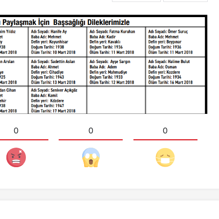
0
0
0