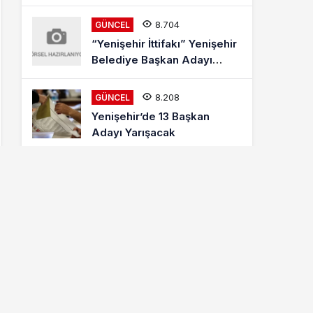
8.704
GÜNCEL
“Yenişehir İttifakı” Yenişehir
Belediye Başkan Adayı
Mehmet Kaya Röportajı
8.208
GÜNCEL
Yenişehir’de 13 Başkan
Adayı Yarışacak
8.008
ETKINLIKLER
Letonyalı Ve Makedon
Dansçılar Yenişehir’de
6.872
GÜNCEL
Cumhur İttifakı MHP
Yenişehir Belediye Başkan
Adayı Davut Aydın Röportajı