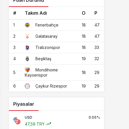
Puan Durumu
#
Takım Adı
O
P
1
18
47
Fenerbahçe
2
18
47
Galatasaray
3
18
33
Trabzonspor
4
19
32
Beşiktaş
Mondihome
5
18
29
Kayserispor
6
19
29
Çaykur Rizespor
Piyasalar
USD
0.05%
47,59 TRY