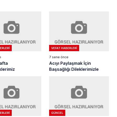
ERLERI
VEFAT HABERLERI
e
7 sene önce
afta
Acıyı Paylaşmak İçin
klerimiz
Başsağlığı Dileklerimizle
ERLERI
GÜNCEL