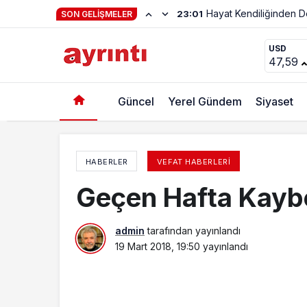
Hayat Kendiliğinden 
23:01
SON GELIŞMELER
Geçen Hafta Kaybettiklerimiz
USD
47,59
Güncel
Yerel Gündem
Siyaset
HABERLER
VEFAT HABERLERI
Geçen Hafta Kaybe
admin
tarafından yayınlandı
19 Mart 2018, 19:50
yayınlandı