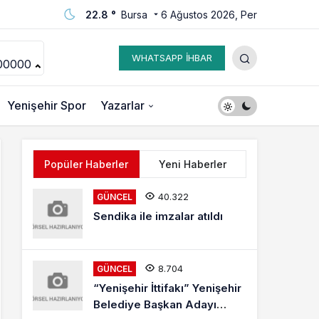
22.8 °
Bursa
6 Ağustos 2026, Per
WHATSAPP İHBAR
00000
Yenişehir Spor
Yazarlar
Popüler Haberler
Yeni Haberler
40.322
GÜNCEL
Sendika ile imzalar atıldı
8.704
GÜNCEL
“Yenişehir İttifakı” Yenişehir
Belediye Başkan Adayı