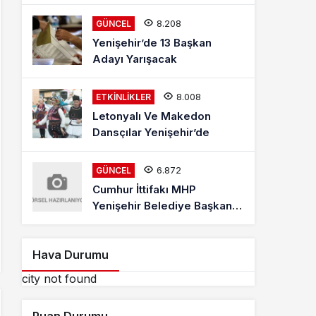
Mehmet Kaya Röportajı
8.208
GÜNCEL
Yenişehir’de 13 Başkan
Adayı Yarışacak
8.008
ETKINLIKLER
Letonyalı Ve Makedon
Dansçılar Yenişehir’de
6.872
GÜNCEL
Cumhur İttifakı MHP
Yenişehir Belediye Başkan
Adayı Davut Aydın Röportajı
Hava Durumu
city not found