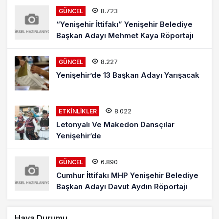
8.723
GÜNCEL
“Yenişehir İttifakı” Yenişehir Belediye
Başkan Adayı Mehmet Kaya Röportajı
8.227
GÜNCEL
Yenişehir’de 13 Başkan Adayı Yarışacak
8.022
ETKINLIKLER
Letonyalı Ve Makedon Dansçılar
Yenişehir’de
6.890
GÜNCEL
Cumhur İttifakı MHP Yenişehir Belediye
Başkan Adayı Davut Aydın Röportajı
Hava Durumu