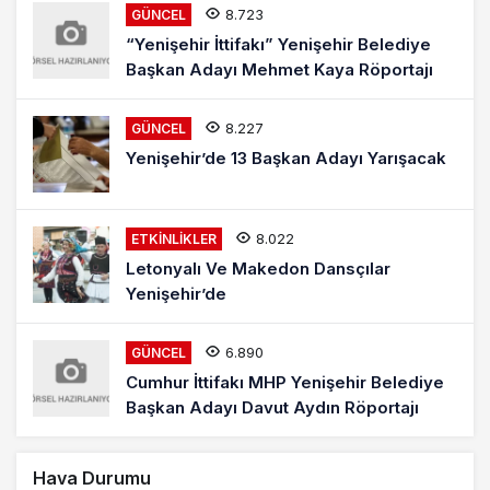
8.723
GÜNCEL
“Yenişehir İttifakı” Yenişehir Belediye
Başkan Adayı Mehmet Kaya Röportajı
8.227
GÜNCEL
Yenişehir’de 13 Başkan Adayı Yarışacak
8.022
ETKINLIKLER
Letonyalı Ve Makedon Dansçılar
Yenişehir’de
6.890
GÜNCEL
Cumhur İttifakı MHP Yenişehir Belediye
Başkan Adayı Davut Aydın Röportajı
Hava Durumu