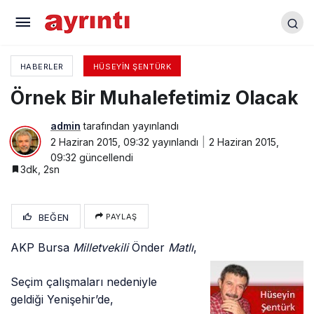
Bugün 19 Mayıs
HABERLER
HÜSEYIN ŞENTÜRK
Örnek Bir Muhalefetimiz Olacak
admin
tarafından yayınlandı
2 Haziran 2015, 09:32
yayınlandı
2 Haziran 2015,
09:32
güncellendi
3dk, 2sn
BEĞEN
PAYLAŞ
AKP Bursa
Milletvekili
Önder
Matlı
,
Seçim çalışmaları nedeniyle
geldiği Yenişehir’de,