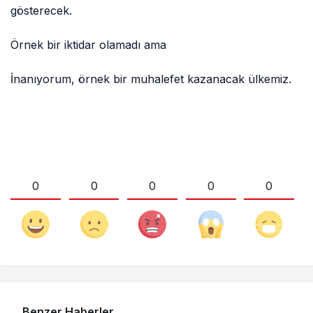
gösterecek.
Örnek bir iktidar olamadı ama
İnanıyorum, örnek bir muhalefet kazanacak ülkemiz.
0
0
0
0
0
Benzer Haberler