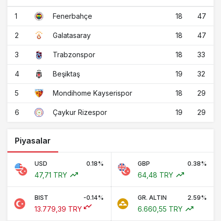
1
18
47
Fenerbahçe
2
18
47
Galatasaray
3
18
33
Trabzonspor
4
19
32
Beşiktaş
5
18
29
Mondihome Kayserispor
6
19
29
Çaykur Rizespor
Piyasalar
USD
0.18%
GBP
0.38%
47,71 TRY
64,48 TRY
BIST
-0.14%
GR. ALTIN
2.59%
13.779,39 TRY
6.660,55 TRY