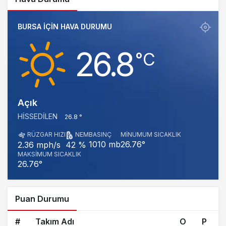
BURSA IÇIN HAVA DURUMU
26.8
‎°C
Açık
HISSEDILEN
26.8 °
RÜZGAR HIZI
NEM
BASINÇ
MINUMUM SICAKLIK
1010 mb
26.76°
2.36 mph/s
42 %
MAKSIMUM SICAKLIK
26.76°
Puan Durumu
#
Takım Adı
O
P