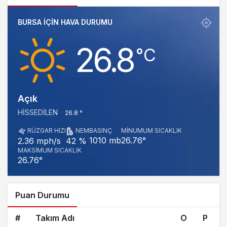
BURSA IÇIN HAVA DURUMU
26.8
‎°C
Açık
HISSEDILEN
26.8 °
RÜZGAR HIZI
NEM
BASINÇ
MINUMUM SICAKLIK
1010 mb
26.76°
2.36 mph/s
42 %
MAKSIMUM SICAKLIK
26.76°
Puan Durumu
#
Takım Adı
O
P