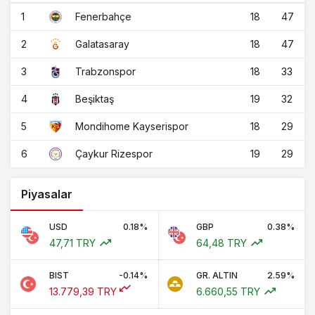
1
18
47
Fenerbahçe
2
18
47
Galatasaray
3
18
33
Trabzonspor
4
19
32
Beşiktaş
5
18
29
Mondihome Kayserispor
6
19
29
Çaykur Rizespor
Piyasalar
USD
0.18%
GBP
0.38%
47,71 TRY
64,48 TRY
BIST
-0.14%
GR. ALTIN
2.59%
13.779,39 TRY
6.660,55 TRY