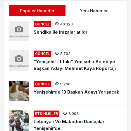
Popüler Haberler
Yeni Haberler
40.320
GÜNCEL
Sendika ile imzalar atıldı
8.702
GÜNCEL
“Yenişehir İttifakı” Yenişehir Belediye
Başkan Adayı Mehmet Kaya Röportajı
8.206
GÜNCEL
Yenişehir’de 13 Başkan Adayı Yarışacak
8.005
ETKINLIKLER
Letonyalı Ve Makedon Dansçılar
Yenişehir’de