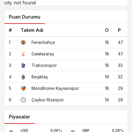
city not found
Puan Durumu
#
Takım Adı
O
P
1
18
47
Fenerbahçe
2
18
47
Galatasaray
3
18
33
Trabzonspor
4
19
32
Beşiktaş
5
18
29
Mondihome Kayserispor
6
19
29
Çaykur Rizespor
Piyasalar
USD
0.06%
GBP
0.26%