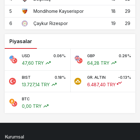
5
18
29
Mondihome Kayserispor
6
19
29
Çaykur Rizespor
Piyasalar
USD
0.06%
GBP
0.26%
47,60 TRY
64,28 TRY
BIST
0.18%
GR. ALTIN
-0.13%
13.727,14 TRY
6.487,40 TRY
BTC
0,00 TRY
Kurumsal