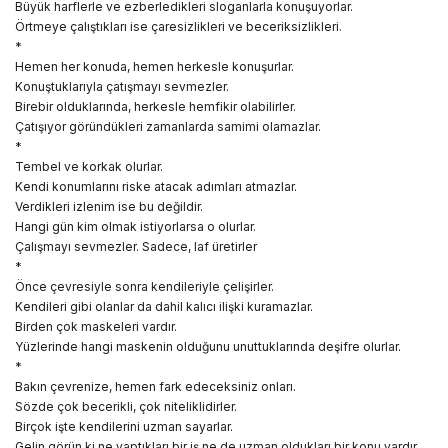
Büyük harflerle ve ezberledikleri sloganlarla konuşuyorlar.
Örtmeye çalıştıkları ise çaresizlikleri ve beceriksizlikleri.
*
Hemen her konuda, hemen herkesle konuşurlar.
Konuştuklarıyla çatışmayı sevmezler.
Birebir olduklarında, herkesle hemfikir olabilirler.
Çatışıyor göründükleri zamanlarda samimi olamazlar.
*
Tembel ve korkak olurlar.
Kendi konumlarını riske atacak adımları atmazlar.
Verdikleri izlenim ise bu değildir.
Hangi gün kim olmak istiyorlarsa o olurlar.
Çalışmayı sevmezler. Sadece, laf üretirler
*
Önce çevresiyle sonra kendileriyle çelişirler.
Kendileri gibi olanlar da dahil kalıcı ilişki kuramazlar.
Birden çok maskeleri vardır.
Yüzlerinde hangi maskenin olduğunu unuttuklarında deşifre olurlar.
*
Bakın çevrenize, hemen fark edeceksiniz onları.
Sözde çok becerikli, çok niteliklidirler.
Birçok işte kendilerini uzman sayarlar.
Gelin görün ki ne yaptıkları bir iş ne de uzman oldukları bir konu vardır.