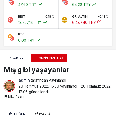
47,60 TRY
64,28 TRY
BIST
0.18%
GR. ALTIN
-0.13%
13.727,14 TRY
6.487,40 TRY
BTC
0,00 TRY
HABERLER
HÜSEYIN ŞENTÜRK
Mış gibi yaşayanlar
admin
tarafından yayınlandı
20 Temmuz 2022, 16:30
yayınlandı
20 Temmuz 2022,
17:06
güncellendi
1dk, 43sn
BEĞEN
PAYLAŞ