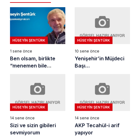
HÜSEYIN ŞENTÜRK
HÜSEYIN ŞENTÜRK
10 sene önce
1 sene önce
Yenişehir’in Müjdeci
Ben olsam, birlikte
Başı…
“menemen bile
yapmam”
HÜSEYIN ŞENTÜRK
HÜSEYIN ŞENTÜRK
14 sene önce
14 sene önce
Sizi ve sizin gibileri
AKP Tecahül-i arif
sevmiyorum
yapıyor