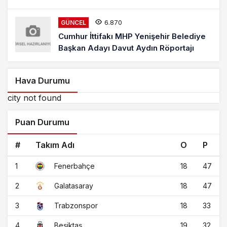
6.870
GÜNCEL
Cumhur İttifakı MHP Yenişehir Belediye
Başkan Adayı Davut Aydın Röportajı
Hava Durumu
city not found
Puan Durumu
#
Takım Adı
O
P
1
18
47
Fenerbahçe
2
18
47
Galatasaray
3
18
33
Trabzonspor
4
19
32
Beşiktaş