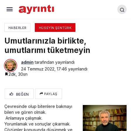
Mış gibi yaşayanlar
HABERLER
HÜSEYIN ŞENTÜRK
Umutlarınızla birlikte,
umutlarımı tüketmeyin
admin
tarafından yayınlandı
24 Temmuz 2022, 17:46
yayınlandı
2dk, 30sn
BEĞEN
PAYLAŞ
Çevresinde olup bitenlere bakmayı
bilen ve gören olmak.
Anlamaya çalışmak.
Yorumlamak ve sonuçlar çıkarmak.
Çözümler konusunda düşünmek ve