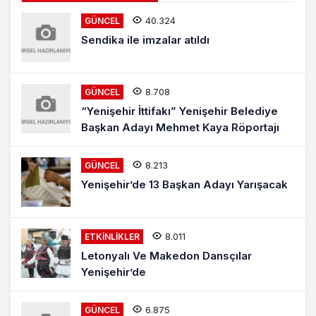
40.324
GÜNCEL
Sendika ile imzalar atıldı
8.708
GÜNCEL
“Yenişehir İttifakı” Yenişehir Belediye
Başkan Adayı Mehmet Kaya Röportajı
8.213
GÜNCEL
Yenişehir’de 13 Başkan Adayı Yarışacak
8.011
ETKINLIKLER
Letonyalı Ve Makedon Dansçılar
Yenişehir’de
6.875
GÜNCEL