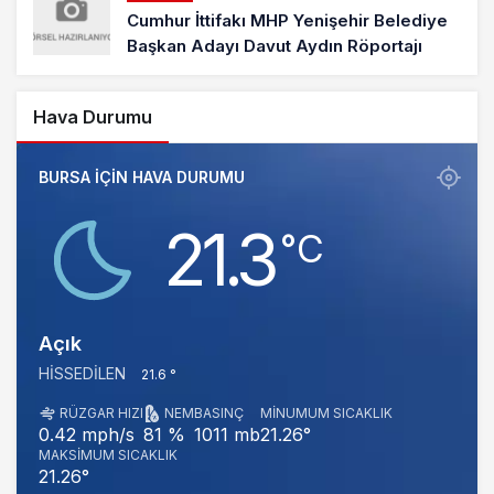
Cumhur İttifakı MHP Yenişehir Belediye
Başkan Adayı Davut Aydın Röportajı
Hava Durumu
BURSA IÇIN HAVA DURUMU
21.3
‎°C
Açık
HISSEDILEN
21.6 °
RÜZGAR HIZI
NEM
BASINÇ
MINUMUM SICAKLIK
1011 mb
21.26°
0.42 mph/s
81 %
MAKSIMUM SICAKLIK
21.26°