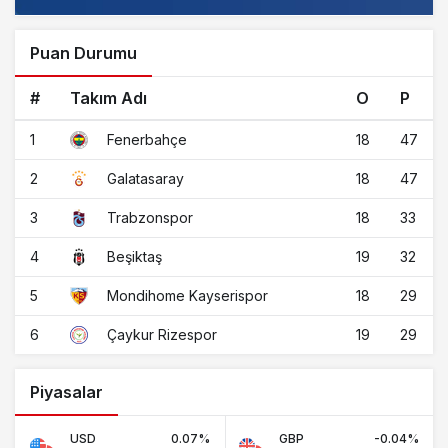
Puan Durumu
#
Takım Adı
O
P
1
18
47
Fenerbahçe
2
18
47
Galatasaray
3
18
33
Trabzonspor
4
19
32
Beşiktaş
5
18
29
Mondihome Kayserispor
6
19
29
Çaykur Rizespor
Piyasalar
USD
0.07%
GBP
-0.04%