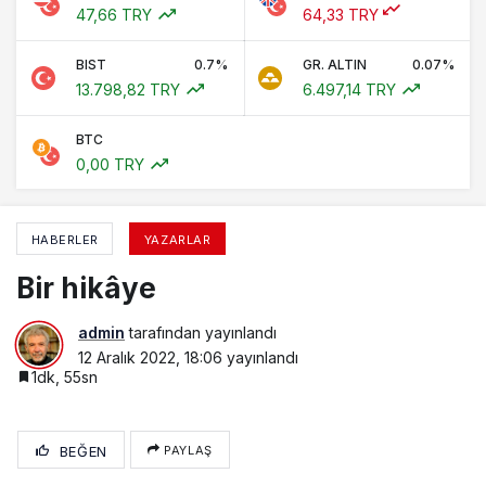
47,66 TRY
64,33 TRY
BIST
0.7%
GR. ALTIN
0.07%
13.798,82 TRY
6.497,14 TRY
BTC
0,00 TRY
HABERLER
YAZARLAR
Bir hikâye
admin
tarafından yayınlandı
12 Aralık 2022, 18:06
yayınlandı
1dk, 55sn
BEĞEN
PAYLAŞ