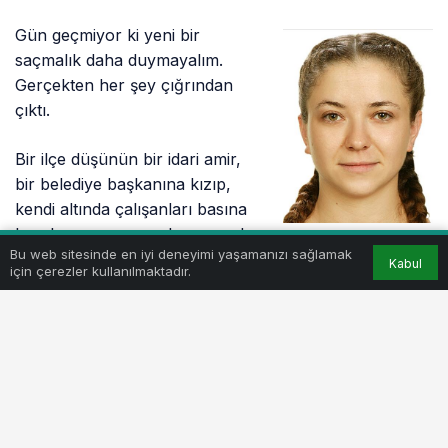
Gün geçmiyor ki yeni bir
saçmalık daha duymayalım.
Gerçekten her şey çığrından
çıktı.
Bir ilçe düşünün bir idari amir,
bir belediye başkanına kızıp,
kendi altında çalışanları basına
beraber poz verme konusunda
Bu web sitesinde en iyi deneyimi yaşamanızı sağlamak
uyarsın.
Kabul
için çerezler kullanılmaktadır.
Sebebi de belediye başkanının aylık meclis
toplantısında yaptıkları işlerle ilgili bilgi verirken söz
konusu kuruma verdikleri destekleri anlatması.
Kızmış idari amir. Nasıl anlatırmış. Ve yasak getirmiş.