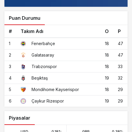
Puan Durumu
#
Takım Adı
O
P
1
18
47
Fenerbahçe
2
18
47
Galatasaray
3
18
33
Trabzonspor
4
19
32
Beşiktaş
5
18
29
Mondihome Kayserispor
6
19
29
Çaykur Rizespor
Piyasalar
USD
0.18%
GBP
0.38%