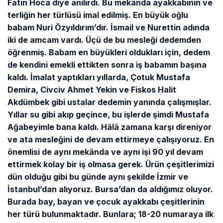
Fatin Hoca diye anılırdı. Bu mekânda ayakkabının ve
terliğin her türlüsü imal edilmiş. En büyük oğlu
babam Nuri Özyıldırım’dır. İsmail ve Nurettin adında
iki de amcam vardı. Üçü de bu mesleği dedemden
öğrenmiş. Babam en büyükleri oldukları için, dedem
de kendini emekli ettikten sonra iş babamın başına
kaldı. İmalat yaptıkları yıllarda, Çotuk Mustafa
Demira, Civciv Ahmet Yekin ve Fiskos Halit
Akdümbek gibi ustalar dedemin yanında çalışmışlar.
Yıllar su gibi akıp geçince, bu işlerde şimdi Mustafa
Ağabeyimle bana kaldı. Hâlâ zamana karşı direniyor
ve ata mesleğini de devam ettirmeye çalışıyoruz. En
önemlisi de aynı mekânda ve aynı işi 90 yıl devam
ettirmek kolay bir iş olmasa gerek. Ürün çeşitlerimizi
dün olduğu gibi bu günde aynı şekilde İzmir ve
İstanbul’dan alıyoruz. Bursa’dan da aldığımız oluyor.
Burada bay, bayan ve çocuk ayakkabı çeşitlerinin
her türü bulunmaktadır. Bunlara; 18-20 numaraya ilk