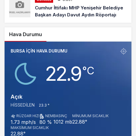
Cumhur İttifakı MHP Yenişehir Belediye
Başkan Adayı Davut Aydın Röportajı
Hava Durumu
BURSA IÇIN HAVA DURUMU
22.9
‎°C
Açık
HISSEDILEN
23.3 °
RÜZGAR HIZI
NEM
BASINÇ
MINUMUM SICAKLIK
1012 mb
22.88°
1.73 mph/s
80 %
MAKSIMUM SICAKLIK
22.88°