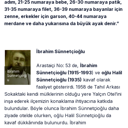
adım, 21-25 numaraya bebe, 26-30 numaraya patik,
31-35 numaraya filet, 36-39 numaraya bayanlar için
zenne, erkekler için garson, 40-44 numaraya
merdane ve daha yukarısına da büyük ayak denir.”
İbrahim Sünnetçioğlu
Arastaiçi No: 53 de,
İbrahim
İbrahim
Sünnetçioğlu (1915-1993
) ve
oğlu Halil
Sünnetçioğl
Sünnetçioğlu (1935)
kavaf olarak
u
faaliyet gösterirdi. 1958 de Tahıl Arkası
Sokaktaki kendi mülklerinin olduğu yere Yalçın Otel’ini
inşa ederek ilçemizin konaklama ihtiyacına katkıda
bulundular. Böyle olunca İbrahim Sünnetçioğlu daha
ziyade otelde olurken, oğlu Halil Sünnetçioğlu da
kavaf dükkânında bulunurdu. İbrahim