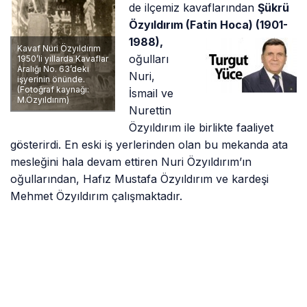
de ilçemiz kavaflarından
Şükrü
Özyıldırım (Fatin Hoca) (1901-
1988),
Kavaf Nuri Özyıldırım
oğulları
1950’li yıllarda Kavaflar
Aralığı No. 63’deki
Nuri,
işyerinin önünde.
(Fotoğraf kaynağı:
İsmail ve
M.Özyıldırım)
Nurettin
Özyıldırım ile birlikte faaliyet
gösterirdi. En eski iş yerlerinden olan bu mekanda ata
mesleğini hala devam ettiren Nuri Özyıldırım’ın
oğullarından, Hafız Mustafa Özyıldırım ve kardeşi
Mehmet Özyıldırım çalışmaktadır.