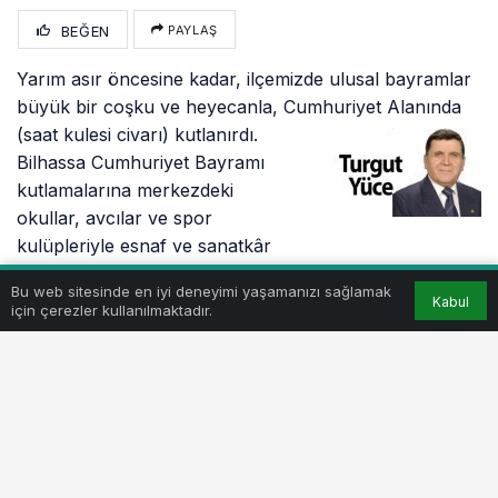
BEĞEN
PAYLAŞ
Yarım asır öncesine kadar, ilçemizde ulusal bayramlar
büyük bir coşku ve heyecanla, Cumhuriyet Alanında
(saat kulesi civarı) kutlanırdı.
Bilhassa Cumhuriyet Bayramı
kutlamalarına merkezdeki
okullar, avcılar ve spor
kulüpleriyle esnaf ve sanatkâr
dernekleri de katılırdı.
Bu web sitesinde en iyi deneyimi yaşamanızı sağlamak
Kabul
için çerezler kullanılmaktadır.
Bayrama katılan okul ve kuruluşlar alandaki yerlerini
alırlarken, ilçe kaymakamı, belediye başkanı ve
garnizon komutanı birlikte herkesin bayramını
kutlarlardı. Sonra da ilgililer tarafından günün anlam
ve önemini belirten konuşmalar yapılır, öğrenciler de
şiirler okur, folklor gösterileri ve diğer etkinlikler de
sergilenirdi.