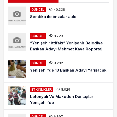
40.338
GÜNCEL
Sendika ile imzalar atıldı
8.729
GÜNCEL
“Yenişehir İttifakı” Yenişehir Belediye
Başkan Adayı Mehmet Kaya Röportajı
8.232
GÜNCEL
Yenişehir’de 13 Başkan Adayı Yarışacak
8.029
ETKINLIKLER
Letonyalı Ve Makedon Dansçılar
Yenişehir’de
6.897
GÜNCEL