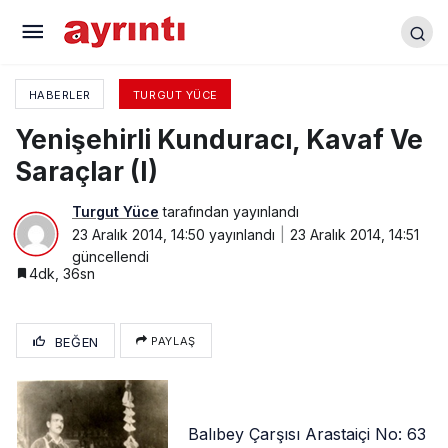
Yenişehirli Kunduracı, Kavaf Ve Saraçlar (I)
HABERLER
TURGUT YÜCE
Yenişehirli Kunduracı, Kavaf Ve
Saraçlar (I)
Turgut Yüce
tarafından yayınlandı
23 Aralık 2014, 14:50
yayınlandı
23 Aralık 2014, 14:51
güncellendi
4dk, 36sn
BEĞEN
PAYLAŞ
Balıbey Çarşısı Arastaiçi No: 63