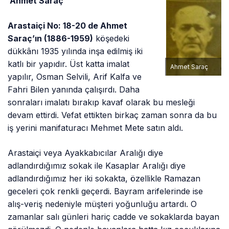
Ahmet Saraç
Arastaiçi No: 18-20 de Ahmet
Saraç’ın (1886-1959)
köşedeki
dükkânı 1935 yılında inşa edilmiş iki
katlı bir yapıdır. Üst katta imalat
Ahmet Saraç
yapılır, Osman Selvili, Arif Kalfa ve
Fahri Bilen yanında çalışırdı. Daha
sonraları imalatı bırakıp kavaf olarak bu mesleği
devam ettirdi. Vefat ettikten birkaç zaman sonra da bu
iş yerini manifaturacı Mehmet Mete satın aldı.
Arastaiçi veya Ayakkabıcılar Aralığı diye
adlandırdığımız sokak ile Kasaplar Aralığı diye
adlandırdığımız her iki sokakta, özellikle Ramazan
geceleri çok renkli geçerdi. Bayram arifelerinde ise
alış-veriş nedeniyle müşteri yoğunluğu artardı. O
zamanlar salı günleri hariç cadde ve sokaklarda bayan