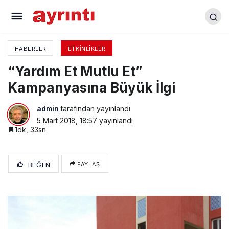
İstiklal Marşı Okuma Yarışması Düzenlendi
HABERLER
ETKINLIKLER
“Yardım Et Mutlu Et”
Kampanyasına Büyük İlgi
admin
tarafından yayınlandı
5 Mart 2018, 18:57
yayınlandı
1dk, 33sn
BEĞEN
PAYLAŞ