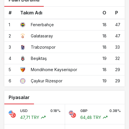
#
Takım Adı
O
P
1
18
47
Fenerbahçe
2
18
47
Galatasaray
3
18
33
Trabzonspor
4
19
32
Beşiktaş
5
18
29
Mondihome Kayserispor
6
19
29
Çaykur Rizespor
Piyasalar
USD
0.18%
GBP
0.38%
47,71 TRY
64,48 TRY