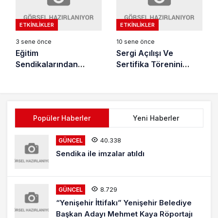
ETKINLIKLER
ETKINLIKLER
3 sene önce
10 sene önce
Eğitim
Sergi Açılışı Ve
Sendikalarından
Sertifika Törenini
promosyon tepkisi
Yapıldı
Popüler Haberler
Yeni Haberler
40.338
GÜNCEL
Sendika ile imzalar atıldı
8.729
GÜNCEL
“Yenişehir İttifakı” Yenişehir Belediye
Başkan Adayı Mehmet Kaya Röportajı