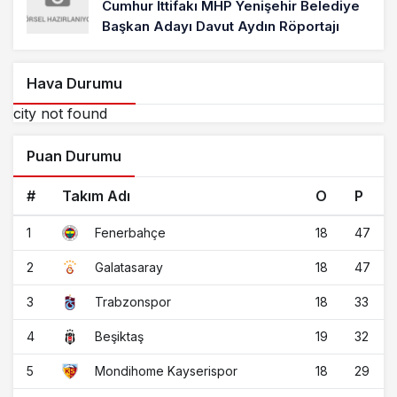
Cumhur İttifakı MHP Yenişehir Belediye
Başkan Adayı Davut Aydın Röportajı
Hava Durumu
city not found
Puan Durumu
#
Takım Adı
O
P
1
18
47
Fenerbahçe
2
18
47
Galatasaray
3
18
33
Trabzonspor
4
19
32
Beşiktaş
5
18
29
Mondihome Kayserispor