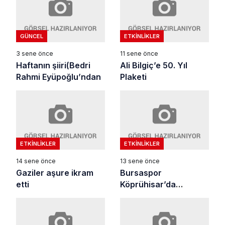
GÜNCEL
ETKINLIKLER
3 sene önce
11 sene önce
Haftanın şiiri(Bedri
Ali Bilgiç’e 50. Yıl
Rahmi Eyüpoğlu’ndan
Plaketi
ETKINLIKLER
ETKINLIKLER
14 sene önce
13 sene önce
Gaziler aşure ikram
Bursaspor
etti
Köprühisar’da
öğrencilerle buluştu