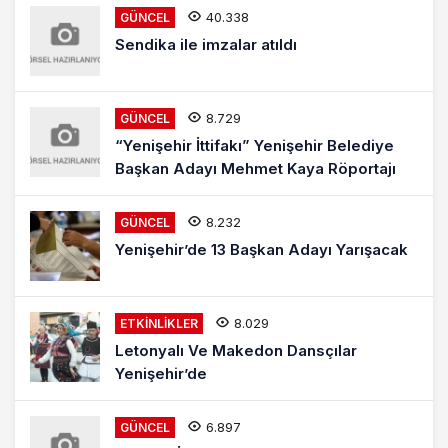
40.338
GÜNCEL
Sendika ile imzalar atıldı
8.729
GÜNCEL
“Yenişehir İttifakı” Yenişehir Belediye
Başkan Adayı Mehmet Kaya Röportajı
8.232
GÜNCEL
Yenişehir’de 13 Başkan Adayı Yarışacak
8.029
ETKINLIKLER
Letonyalı Ve Makedon Dansçılar
Yenişehir’de
6.897
GÜNCEL