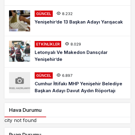
8.232
GÜNCEL
Yenişehir’de 13 Başkan Adayı Yarışacak
8.029
ETKINLIKLER
Letonyalı Ve Makedon Dansçılar
Yenişehir’de
6.897
GÜNCEL
Cumhur İttifakı MHP Yenişehir Belediye
Başkan Adayı Davut Aydın Röportajı
Hava Durumu
city not found
Puan Durumu