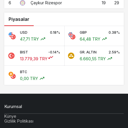
6
19
29
Çaykur Rizespor
Piyasalar
USD
0.18%
GBP
0.38%
47,71 TRY
64,48 TRY
BIST
-0.14%
GR. ALTIN
2.59%
13.779,39 TRY
6.660,55 TRY
BTC
0,00 TRY
Kurumsal
Künye
Gizlilik Politikası