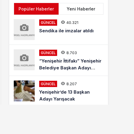
Popüler Haberler
Yeni Haberler
40.321
GÜNCEL
Sendika ile imzalar atıldı
8.703
GÜNCEL
“Yenişehir İttifakı” Yenişehir
Belediye Başkan Adayı
Mehmet Kaya Röportajı
8.207
GÜNCEL
Yenişehir’de 13 Başkan
Adayı Yarışacak
8.006
ETKINLIKLER
Letonyalı Ve Makedon
Dansçılar Yenişehir’de