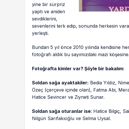
yine bir sürpriz
yaptı ve aniden
sevdiklerini,
sevenlerini terk edip, sonunda herkesin vara
yerleşti.
Bundan 5 yıl önce 2010 yılında kendisine he
fotoğrafı aldık bu sayımızdaki mazi köşesine
Fotoğrafta kimler var? Şöyle bir bakalım:
Soldan sağa ayaktakiler:
Bedia Yıldız, Nim
Özeç (çerçeve içinde olan), Fatma Abi, Mera
Hatice Sevincer ve Ziyneti Sunar.
Soldan sağa oturanlar ise
: Hatice Bilgiç, 
Nilgün Sarıfakıoğlu ve Selma Uysal.