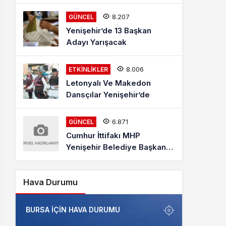
Mehmet Kaya Röportajı
8.207
GÜNCEL
Yenişehir’de 13 Başkan
Adayı Yarışacak
8.006
ETKINLIKLER
Letonyalı Ve Makedon
Dansçılar Yenişehir’de
6.871
GÜNCEL
Cumhur İttifakı MHP
Yenişehir Belediye Başkan
Adayı Davut Aydın Röportajı
Hava Durumu
BURSA IÇIN HAVA DURUMU