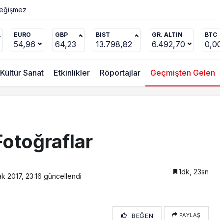
ücel’den
EURO
GBP
BIST
GR. ALTIN
BTC
54,96
64,23
13.798,82
6.492,70
0,0
Kültür Sanat
Etkinlikler
Röportajlar
Geçmişten Gelen
otoğraflar
1dk, 23sn
k 2017, 23:16
güncellendi
BEĞEN
PAYLAŞ