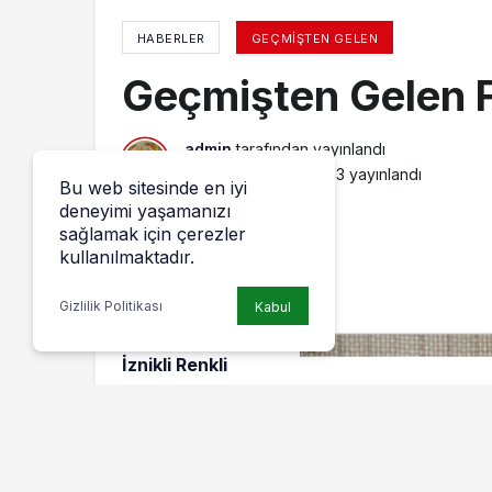
HABERLER
GEÇMIŞTEN GELEN
Geçmişten Gelen F
admin
tarafından yayınlandı
26 Ağustos 2016, 12:13
yayınlandı
Bu web sitesinde en iyi
deneyimi yaşamanızı
sağlamak için çerezler
kullanılmaktadır.
Gizlilik Politikası
Kabul
Yenişehir ve
İznikli Renkli
Simalar
Bursa’da
Düzenlenen
Yemekte Bir