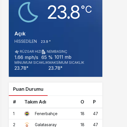
23.8
‎°C
Açık
HISSEDILEN
23.9 °
RÜZGAR HIZI
NEM
BASINÇ
1011 mb
1.66 mph/s
65 %
MINUMUM SICAKLIK
MAKSIMUM SICAKLIK
23.78°
23.78°
Puan Durumu
#
Takım Adı
O
P
1
18
47
Fenerbahçe
2
18
47
Galatasaray