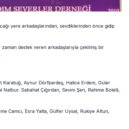
cağı yere arkadaşlarından, sevdiklerinden önce gidip
r zaman destek veren arkadaşlarıyla çekilmiş bir
.
et Karatuğ, Aynur Dörtkardeş, Hatice Erdem, Güler
l Nalbur. Sabahat Çığırdan, Sevim Şen, Rahime Bolelli,
Saime Camcı, Esra Yalta, Gülfer Uysal, Rukiye Altun,