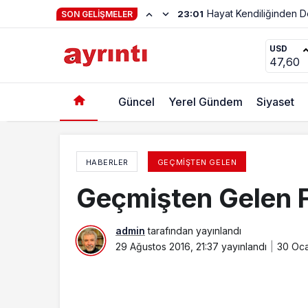
Haftanın Şiiri Adnan Y
22:56
SON GELIŞMELER
Geçmişten Gelen Fotoğraflar
USD
47,60
Güncel
Yerel Gündem
Siyaset
HABERLER
GEÇMIŞTEN GELEN
Geçmişten Gelen F
admin
tarafından yayınlandı
29 Ağustos 2016, 21:37
yayınlandı
30 Oca