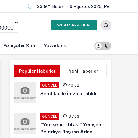
23.9 °
Bursa
6 Ağustos 2026, Per
WHATSAPP İHBAR
00000
Yenişehir Spor
Yazarlar
Popüler Haberler
Yeni Haberler
40.321
GÜNCEL
Sendika ile imzalar atıldı
8.703
GÜNCEL
“Yenişehir İttifakı” Yenişehir
Belediye Başkan Adayı