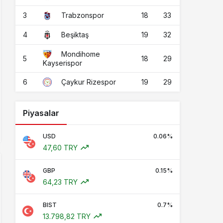
3
18
33
Trabzonspor
4
19
32
Beşiktaş
Mondihome
5
18
29
Kayserispor
6
19
29
Çaykur Rizespor
Piyasalar
USD
0.06%
47,60 TRY
GBP
0.15%
64,23 TRY
BIST
0.7%
13.798,82 TRY