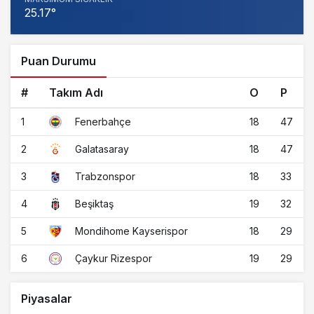
25.17°
Puan Durumu
#
Takım Adı
O
P
1
18
47
Fenerbahçe
2
18
47
Galatasaray
3
18
33
Trabzonspor
4
19
32
Beşiktaş
5
18
29
Mondihome Kayserispor
6
19
29
Çaykur Rizespor
Piyasalar