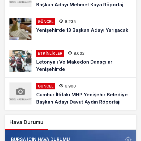
Başkan Adayı Mehmet Kaya Röportajı
8.235
GÜNCEL
Yenişehir’de 13 Başkan Adayı Yarışacak
8.032
ETKINLIKLER
Letonyalı Ve Makedon Dansçılar
Yenişehir’de
6.900
GÜNCEL
Cumhur İttifakı MHP Yenişehir Belediye
Başkan Adayı Davut Aydın Röportajı
Hava Durumu
BURSA IÇIN HAVA DURUMU