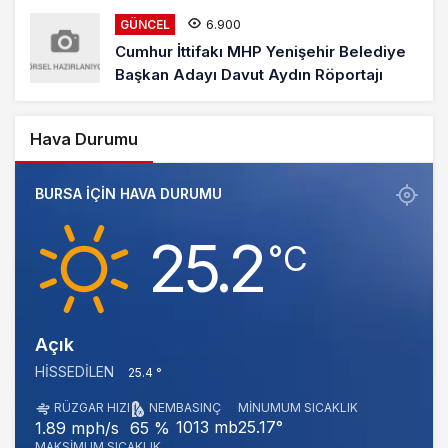
6.900
GÜNCEL
Cumhur İttifakı MHP Yenişehir Belediye
Başkan Adayı Davut Aydın Röportajı
Hava Durumu
BURSA IÇIN HAVA DURUMU
25.2
‎°C
Açık
HISSEDILEN
25.4 °
RÜZGAR HIZI
NEM
BASINÇ
MINUMUM SICAKLIK
1013 mb
25.17°
1.89 mph/s
65 %
MAKSIMUM SICAKLIK