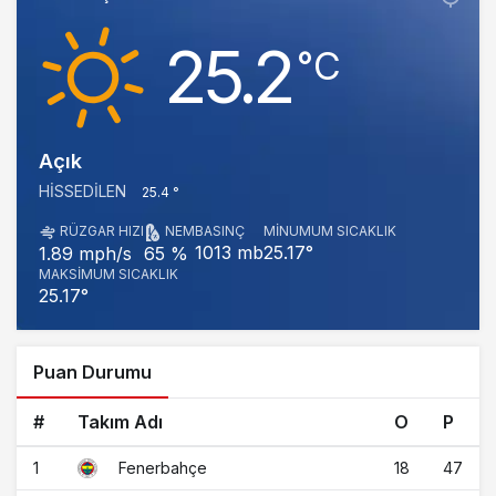
25.2
‎°C
Açık
HISSEDILEN
25.4 °
RÜZGAR HIZI
NEM
BASINÇ
MINUMUM SICAKLIK
1013 mb
25.17°
1.89 mph/s
65 %
MAKSIMUM SICAKLIK
25.17°
Puan Durumu
#
Takım Adı
O
P
1
18
47
Fenerbahçe