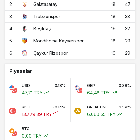
2
18
47
Galatasaray
3
18
33
Trabzonspor
4
19
32
Beşiktaş
5
18
29
Mondihome Kayserispor
6
19
29
Çaykur Rizespor
Piyasalar
USD
0.18%
GBP
0.38%
47,71 TRY
64,48 TRY
BIST
-0.14%
GR. ALTIN
2.59%
13.779,39 TRY
6.660,55 TRY
BTC
0,00 TRY