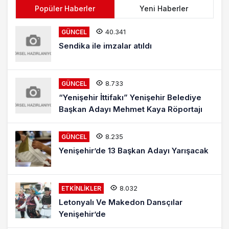
Popüler Haberler
Yeni Haberler
40.341
GÜNCEL
Sendika ile imzalar atıldı
8.733
GÜNCEL
“Yenişehir İttifakı” Yenişehir Belediye
Başkan Adayı Mehmet Kaya Röportajı
8.235
GÜNCEL
Yenişehir’de 13 Başkan Adayı Yarışacak
8.032
ETKINLIKLER
Letonyalı Ve Makedon Dansçılar
Yenişehir’de