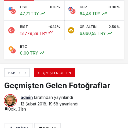
USD
0.18%
GBP
0.38%
47,71 TRY
64,48 TRY
BIST
-0.14%
GR. ALTIN
2.59%
13.779,39 TRY
6.660,55 TRY
BTC
0,00 TRY
HABERLER
GEÇMIŞTEN GELEN
Geçmişten Gelen Fotoğraflar
admin
tarafından yayınlandı
12 Şubat 2018, 19:58
yayınlandı
0dk, 31sn