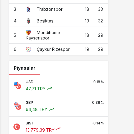
3
18
33
Trabzonspor
4
19
32
Beşiktaş
Mondihome
5
18
29
Kayserispor
6
19
29
Çaykur Rizespor
Piyasalar
USD
0.18%
47,71 TRY
GBP
0.38%
64,48 TRY
BIST
-0.14%
13.779,39 TRY