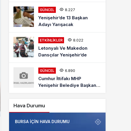
Mehmet Kaya Röportajı
8.227
GÜNCEL
Yenişehir’de 13 Başkan
Adayı Yarışacak
8.022
ETKINLIKLER
Letonyalı Ve Makedon
Dansçılar Yenişehir’de
6.890
GÜNCEL
Cumhur İttifakı MHP
Yenişehir Belediye Başkan
Adayı Davut Aydın Röportajı
Hava Durumu
BURSA IÇIN HAVA DURUMU