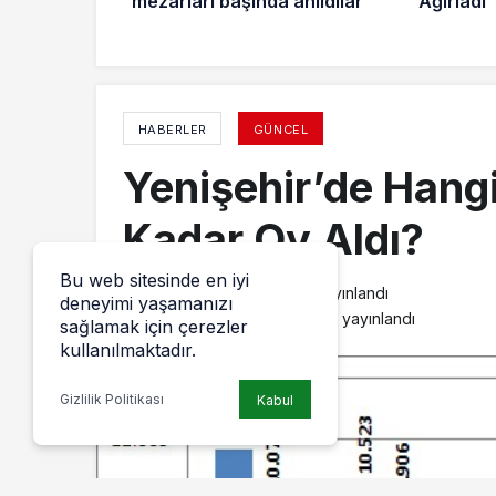
mezarları başında anıldılar
Ağırladı
HABERLER
GÜNCEL
Yenişehir’de Hang
Kadar Oy Aldı?
Bu web sitesinde en iyi
admin
tarafından yayınlandı
deneyimi yaşamanızı
26 Nisan 2024, 13:44
yayınlandı
sağlamak için çerezler
kullanılmaktadır.
Gizlilik Politikası
Kabul