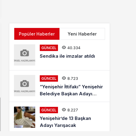
Popüler Haberler
Yeni Haberler
40.334
GÜNCEL
Sendika ile imzalar atıldı
8.723
GÜNCEL
“Yenişehir İttifakı” Yenişehir
Belediye Başkan Adayı
Mehmet Kaya Röportajı
8.227
GÜNCEL
Yenişehir’de 13 Başkan
Adayı Yarışacak