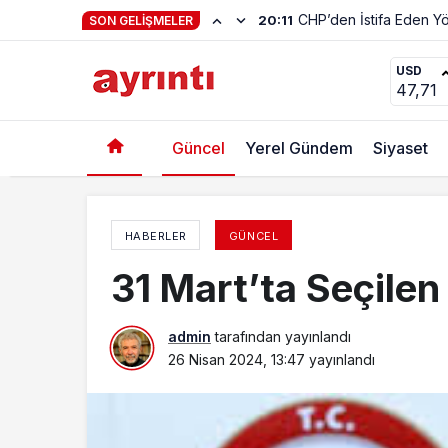
Hayat Kendiliğinden 
23:01
SON GELIŞMELER
Yenişehir’de Hangi Mahallede Kim Ne Kadar O
USD
47,71
Güncel
Yerel Gündem
Siyaset
HABERLER
GÜNCEL
31 Mart’ta Seçilen
admin
tarafından yayınlandı
26 Nisan 2024, 13:47
yayınlandı