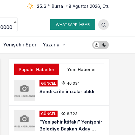
25.6 °
Bursa
8 Ağustos 2026, Cts
WHATSAPP İHBAR
00000
Yenişehir Spor
Yazarlar
Popüler Haberler
Yeni Haberler
40.334
GÜNCEL
Sendika ile imzalar atıldı
8.723
GÜNCEL
“Yenişehir İttifakı” Yenişehir
Belediye Başkan Adayı