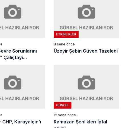
ETKINLIKLER
ce
8 sene önce
Çevre Sorunlarını
Üzeyir Şebin Güven Tazeledi
ayı
’de yapıldı
GÜNCEL
ce
12 sene önce
r CHP, Karayalçın’ı
Ramazan Şenlikleri İptal