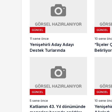
GÜNCEL
GÜNCEL
11 sene önce
10 sene ön
Yenişehirli Aday Adayı
“İlçeler 
Destek Turlarında
Belirliyor” Çalışt
Yenişehir
GÜNCEL
GÜNCEL
5 sene önce
10 sene ön
Katliamın 43. Yıl dönümünde
Yenişehi