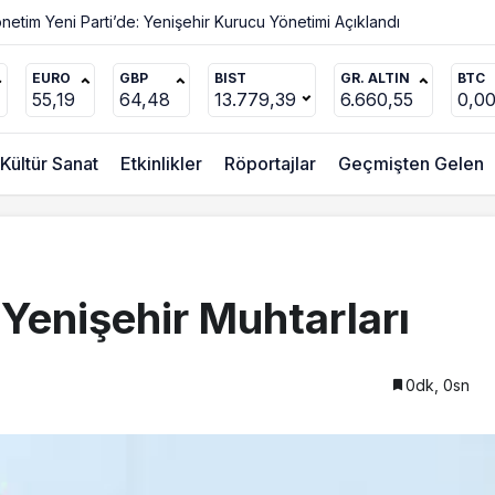
Değişmez
y Aldı?
EURO
GBP
BIST
GR. ALTIN
BTC
55,19
64,48
13.779,39
6.660,55
0,0
Kültür Sanat
Etkinlikler
Röportajlar
Geçmişten Gelen
 Yenişehir Muhtarları
0dk, 0sn