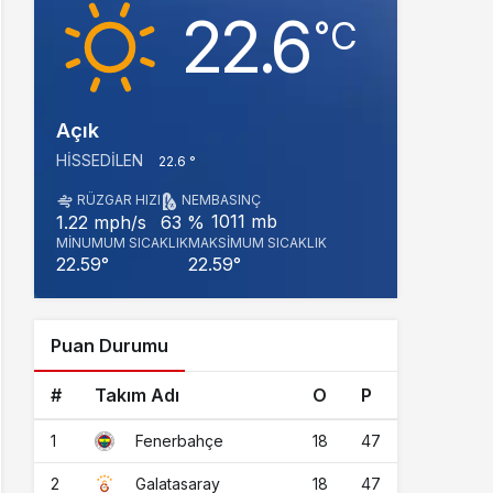
22.6
‎°C
Açık
HISSEDILEN
22.6 °
RÜZGAR HIZI
NEM
BASINÇ
1011 mb
1.22 mph/s
63 %
MINUMUM SICAKLIK
MAKSIMUM SICAKLIK
22.59°
22.59°
Puan Durumu
#
Takım Adı
O
P
1
18
47
Fenerbahçe
2
18
47
Galatasaray