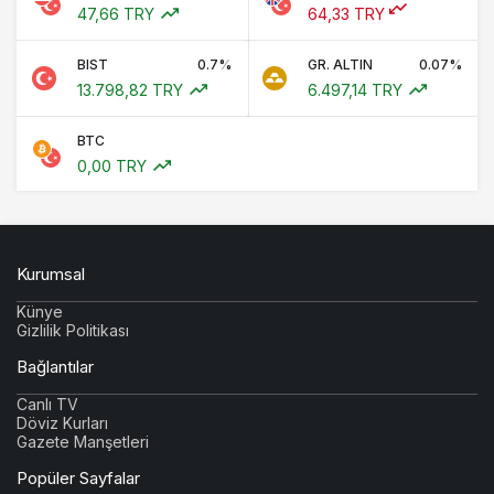
47,66 TRY
64,33 TRY
BIST
0.7%
GR. ALTIN
0.07%
13.798,82 TRY
6.497,14 TRY
BTC
0,00 TRY
Kurumsal
Künye
Gizlilik Politikası
Bağlantılar
Canlı TV
Döviz Kurları
Gazete Manşetleri
Popüler Sayfalar