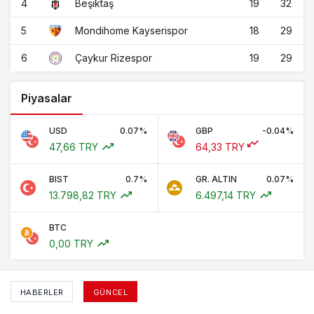
4
19
32
Beşiktaş
5
18
29
Mondihome Kayserispor
6
19
29
Çaykur Rizespor
Piyasalar
USD
0.07%
GBP
-0.04%
47,66 TRY
64,33 TRY
BIST
0.7%
GR. ALTIN
0.07%
13.798,82 TRY
6.497,14 TRY
BTC
0,00 TRY
HABERLER
GÜNCEL