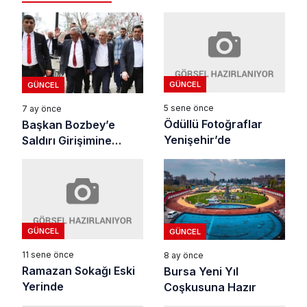
GÜNCEL
GÜNCEL
5 sene önce
7 ay önce
Ödüllü Fotoğraflar
Başkan Bozbey’e
Yenişehir’de
Saldırı Girişimine
Tepki
GÜNCEL
GÜNCEL
11 sene önce
8 ay önce
Ramazan Sokağı Eski
Bursa Yeni Yıl
Yerinde
Coşkusuna Hazır