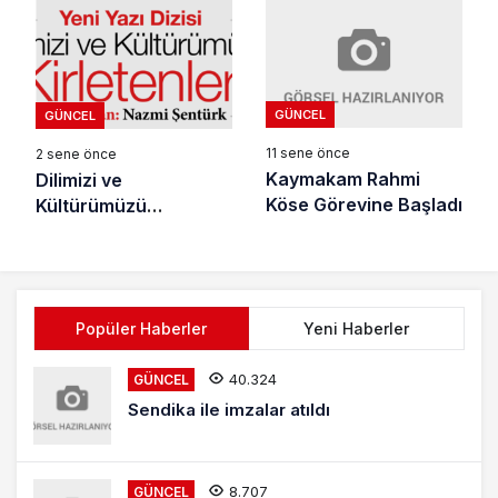
GÜNCEL
GÜNCEL
11 sene önce
2 sene önce
Kaymakam Rahmi
Dilimizi ve
Köse Görevine Başladı
Kültürümüzü
Kirletenler
Popüler Haberler
Yeni Haberler
40.324
GÜNCEL
Sendika ile imzalar atıldı
8.707
GÜNCEL