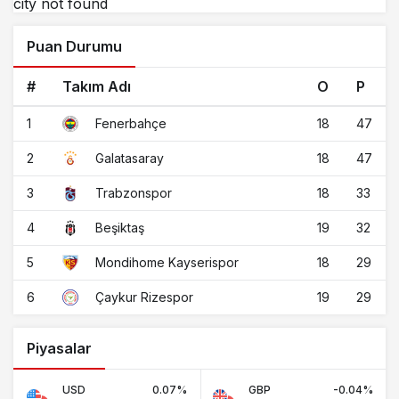
city not found
Puan Durumu
#
Takım Adı
O
P
1
18
47
Fenerbahçe
2
18
47
Galatasaray
3
18
33
Trabzonspor
4
19
32
Beşiktaş
5
18
29
Mondihome Kayserispor
6
19
29
Çaykur Rizespor
Piyasalar
USD
0.07%
GBP
-0.04%