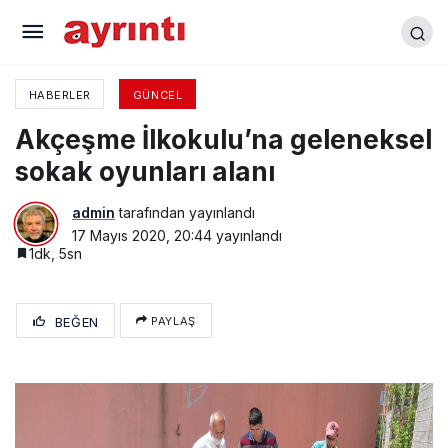
Berber ve kuaför salonları denetlendi
HABERLER
GÜNCEL
Akçeşme İlkokulu’na geleneksel
sokak oyunları alanı
admin
tarafından yayınlandı
17 Mayıs 2020, 20:44
yayınlandı
1dk, 5sn
BEĞEN
PAYLAŞ