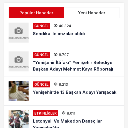
Popüler Haberler
Yeni Haberler
40.324
GÜNCEL
Sendika ile imzalar atıldı
8.707
GÜNCEL
“Yenişehir İttifakı” Yenişehir Belediye
Başkan Adayı Mehmet Kaya Röportajı
8.213
GÜNCEL
Yenişehir’de 13 Başkan Adayı Yarışacak
8.011
ETKINLIKLER
Letonyalı Ve Makedon Dansçılar
Yenişehir’de