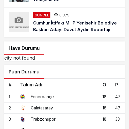
6.875
GÜNCEL
Cumhur İttifakı MHP Yenişehir Belediye
Başkan Adayı Davut Aydın Röportajı
Hava Durumu
city not found
Puan Durumu
#
Takım Adı
O
P
1
18
47
Fenerbahçe
2
18
47
Galatasaray
3
18
33
Trabzonspor