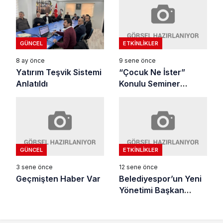
ETKINLIKLER
GÜNCEL
9 sene önce
8 ay önce
“Çocuk Ne İster”
Yatırım Teşvik Sistemi
Konulu Seminer
Anlatıldı
Düzenlendi
GÜNCEL
ETKINLIKLER
3 sene önce
12 sene önce
Geçmişten Haber Var
Belediyespor’un Yeni
Yönetimi Başkan
Çelik’i Ziyaret Etti