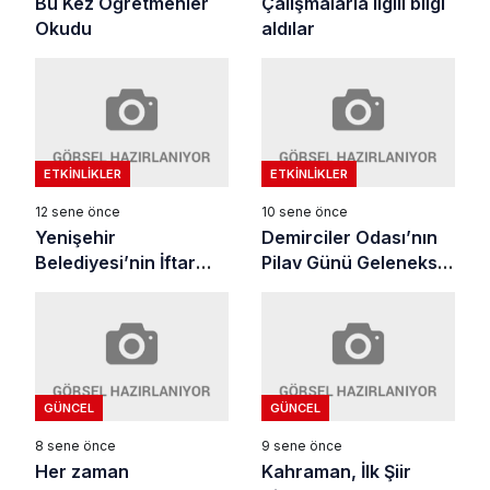
Bu Kez Öğretmenler
Çalışmalarla ilgili bilgi
Okudu
aldılar
ETKINLIKLER
ETKINLIKLER
12 sene önce
10 sene önce
Yenişehir
Demirciler Odası’nın
Belediyesi’nin İftar
Pilav Günü Geleneksel
Yemeği Yoğun
Oldu
Katılımla Gerçekleşti
GÜNCEL
GÜNCEL
8 sene önce
9 sene önce
Her zaman
Kahraman, İlk Şiir