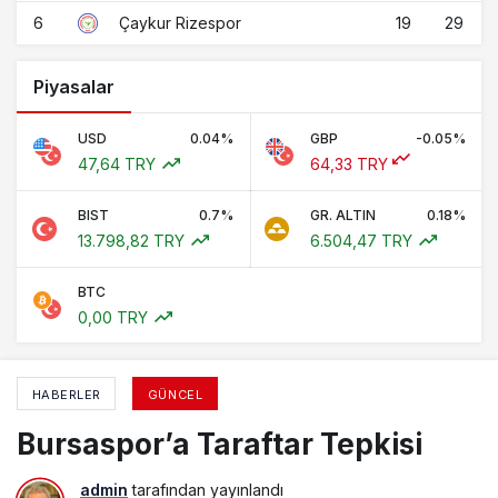
6
19
29
Çaykur Rizespor
Piyasalar
USD
0.04%
GBP
-0.05%
47,64 TRY
64,33 TRY
BIST
0.7%
GR. ALTIN
0.18%
13.798,82 TRY
6.504,47 TRY
BTC
0,00 TRY
HABERLER
GÜNCEL
Bursaspor’a Taraftar Tepkisi
admin
tarafından yayınlandı