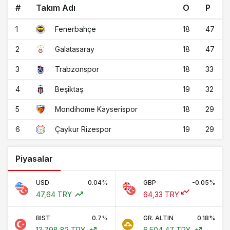
#
Takım Adı
O
P
1
18
47
Fenerbahçe
2
18
47
Galatasaray
3
18
33
Trabzonspor
4
19
32
Beşiktaş
5
18
29
Mondihome Kayserispor
6
19
29
Çaykur Rizespor
Piyasalar
USD
0.04%
GBP
-0.05%
47,64 TRY
64,33 TRY
BIST
0.7%
GR. ALTIN
0.18%
13.798,82 TRY
6.504,47 TRY