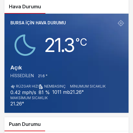
Hava Durumu
BURSA IÇIN HAVA DURUMU
21.3
‎°C
Açık
HISSEDILEN
21.6 °
RÜZGAR HIZI
NEM
BASINÇ
MINUMUM SICAKLIK
1011 mb
21.26°
0.42 mph/s
81 %
MAKSIMUM SICAKLIK
21.26°
Puan Durumu