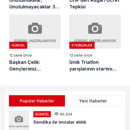
Unutulmadılar,
CHP’den Asgari Ücret
Unutulmayacaklar 36.
Tepkisi
yılında anılacaklar
GÜNCEL
ETKINLIKLER
12 sene önce
13 sene önce
Başkan Çelik:
İznik Triatlon
Gençlerimiz
yarışlarının startını
Geleceğimizdir
Kaymakam Yılmaz
verdi
Popüler Haberler
Yeni Haberler
40.324
GÜNCEL
Sendika ile imzalar atıldı