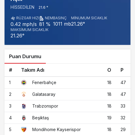
HISSEDILEN
21.6 °
RÜZGAR HIZI
NEM
BASINÇ
MINUMUM SICAKLIK
1011 mb
21.26°
0.42 mph/s
81 %
MAKSIMUM SICAKLIK
21.26°
Puan Durumu
#
Takım Adı
O
P
1
18
47
Fenerbahçe
2
18
47
Galatasaray
3
18
33
Trabzonspor
4
19
32
Beşiktaş
5
18
29
Mondihome Kayserispor