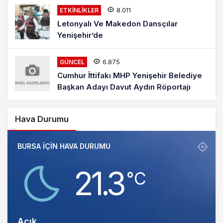
8.011
ETKINLIKLER
Letonyalı Ve Makedon Dansçılar
Yenişehir’de
6.875
GÜNCEL
Cumhur İttifakı MHP Yenişehir Belediye
Başkan Adayı Davut Aydın Röportajı
Hava Durumu
BURSA IÇIN HAVA DURUMU
21.3
‎°C
Açık