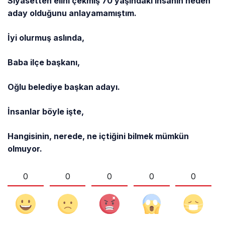
Siyasetten elini çekmiş 70 yaşındaki insanın neden
aday olduğunu anlayamamıştım.
İyi olurmuş aslında,
Baba ilçe başkanı,
Oğlu belediye başkan adayı.
İnsanlar böyle işte,
Hangisinin, nerede, ne içtiğini bilmek mümkün
olmuyor.
0
0
0
0
0