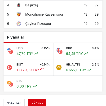
4
19
32
Beşiktaş
5
18
29
Mondihome Kayserispor
6
19
29
Çaykur Rizespor
Piyasalar
USD
0.15%
GBP
0.4%
47,70 TRY
64,45 TRY
BIST
-0.14%
GR. ALTIN
2.5%
13.779,39 TRY
6.655,13 TRY
BTC
0,00 TRY
HABERLER
GÜNCEL