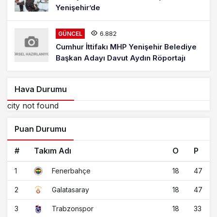
Yenişehir’de
6.882
GÜNCEL
Cumhur İttifakı MHP Yenişehir Belediye
Başkan Adayı Davut Aydın Röportajı
Hava Durumu
city not found
Puan Durumu
#
Takım Adı
O
P
1
18
47
Fenerbahçe
2
18
47
Galatasaray
3
18
33
Trabzonspor