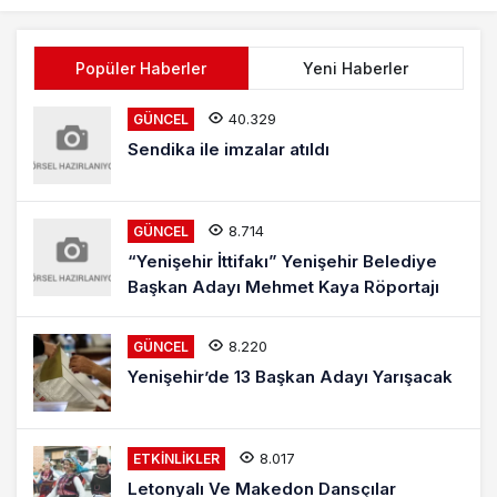
Popüler Haberler
Yeni Haberler
40.329
GÜNCEL
Sendika ile imzalar atıldı
8.714
GÜNCEL
“Yenişehir İttifakı” Yenişehir Belediye
Başkan Adayı Mehmet Kaya Röportajı
8.220
GÜNCEL
Yenişehir’de 13 Başkan Adayı Yarışacak
8.017
ETKINLIKLER
Letonyalı Ve Makedon Dansçılar