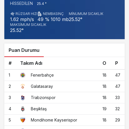
HISSEDILEN
25.4 °
RÜZGAR HIZI
NEM
BASINÇ
MINUMUM SICAKLIK
1010 mb
25.52°
1.62 mph/s
49 %
MAKSIMUM SICAKLIK
25.52°
Puan Durumu
#
Takım Adı
O
P
1
18
47
Fenerbahçe
2
18
47
Galatasaray
3
18
33
Trabzonspor
4
19
32
Beşiktaş
5
18
29
Mondihome Kayserispor