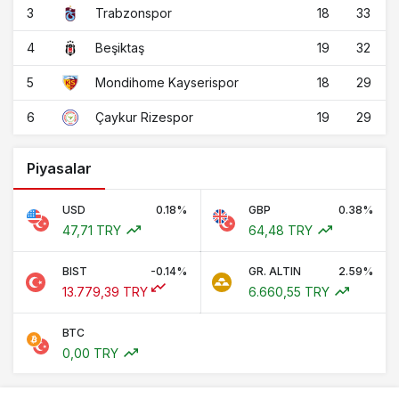
3
18
33
Trabzonspor
4
19
32
Beşiktaş
5
18
29
Mondihome Kayserispor
6
19
29
Çaykur Rizespor
Piyasalar
USD
0.18%
GBP
0.38%
47,71 TRY
64,48 TRY
BIST
-0.14%
GR. ALTIN
2.59%
13.779,39 TRY
6.660,55 TRY
BTC
0,00 TRY