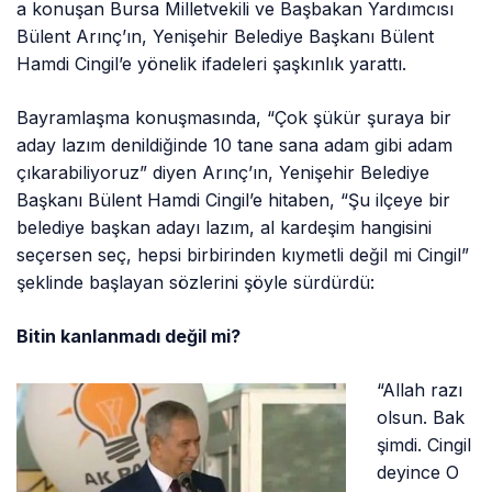
a konuşan Bursa Milletvekili ve Başbakan Yardımcısı
Bülent Arınç’ın, Yenişehir Belediye Başkanı Bülent
Hamdi Cingil’e yönelik ifadeleri şaşkınlık yarattı.
Bayramlaşma konuşmasında, “Çok şükür şuraya bir
aday lazım denildiğinde 10 tane sana adam gibi adam
çıkarabiliyoruz” diyen Arınç’ın, Yenişehir Belediye
Başkanı Bülent Hamdi Cingil’e hitaben, “Şu ilçeye bir
belediye başkan adayı lazım, al kardeşim hangisini
seçersen seç, hepsi birbirinden kıymetli değil mi Cingil”
şeklinde başlayan sözlerini şöyle sürdürdü:
Bitin kanlanmadı değil mi?
“Allah razı
olsun. Bak
şimdi. Cingil
deyince O