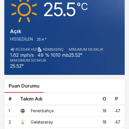
25.5
‎°C
Açık
HISSEDILEN
25.4 °
RÜZGAR HIZI
NEM
BASINÇ
MINUMUM SICAKLIK
1010 mb
25.52°
1.62 mph/s
49 %
MAKSIMUM SICAKLIK
25.52°
Puan Durumu
#
Takım Adı
O
P
1
18
47
Fenerbahçe
2
18
47
Galatasaray