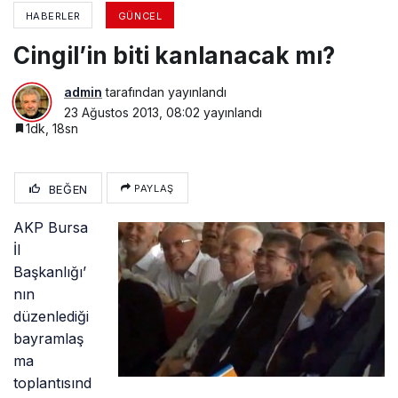
HABERLER
GÜNCEL
Cingil’in biti kanlanacak mı?
admin
tarafından yayınlandı
23 Ağustos 2013, 08:02
yayınlandı
1dk, 18sn
BEĞEN
PAYLAŞ
AKP Bursa
İl
Başkanlığı’
nın
düzenlediği
bayramlaş
ma
toplantısınd