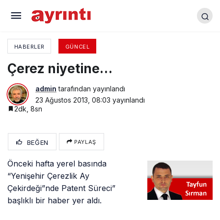
Cingil’in biti kanlanacak mı?
HABERLER
GÜNCEL
Çerez niyetine…
admin
tarafından yayınlandı
23 Ağustos 2013, 08:03
yayınlandı
2dk, 8sn
BEĞEN
PAYLAŞ
Önceki hafta yerel basında
“Yenişehir Çerezlik Ay
Çekirdeği”nde Patent Süreci”
başlıklı bir haber yer aldı.