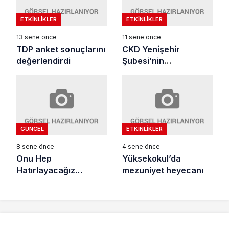
ETKINLIKLER
ETKINLIKLER
13 sene önce
11 sene önce
TDP anket sonuçlarını
CKD Yenişehir
değerlendirdi
Şubesi’nin
“Yaşananlarla Kadına
Şiddet” Konulu Sergisi
İlgi Gördü
GÜNCEL
ETKINLIKLER
8 sene önce
4 sene önce
Onu Hep
Yüksekokul’da
Hatırlayacağız…
mezuniyet heyecanı