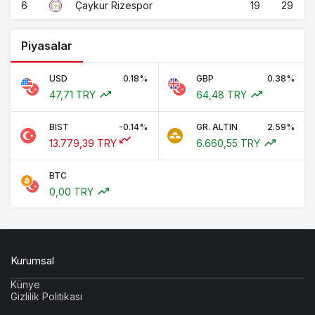
6
19
29
Çaykur Rizespor
Piyasalar
USD
0.18%
GBP
0.38%
47,71 TRY
64,48 TRY
BIST
-0.14%
GR. ALTIN
2.59%
13.779,39 TRY
6.660,55 TRY
BTC
0,00 TRY
Kurumsal
Künye
Gizlilik Politikası