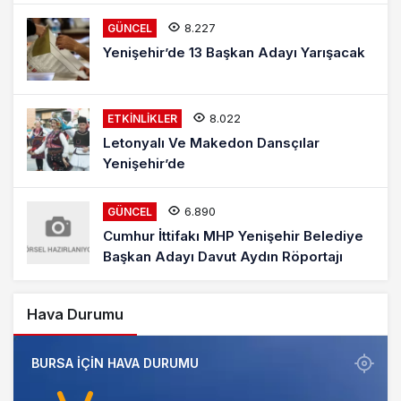
8.227
GÜNCEL
Yenişehir’de 13 Başkan Adayı Yarışacak
8.022
ETKINLIKLER
Letonyalı Ve Makedon Dansçılar
Yenişehir’de
6.890
GÜNCEL
Cumhur İttifakı MHP Yenişehir Belediye
Başkan Adayı Davut Aydın Röportajı
Hava Durumu
BURSA IÇIN HAVA DURUMU