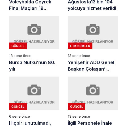
Ağustosta13 bin 104
Voleybolda Çeyrek
yolcuya hizmet verildi
Final Maçları 18
Aralıkta Başlayacak
GÜNCEL
ETKINLIKLER
13 sene önce
13 sene önce
Bursa Nutku’nun 80.
Yenişehir ADD Genel
yılı
Başkan Çölaşan’ı
karşıladı
GÜNCEL
GÜNCEL
6 sene önce
13 sene önce
Hiçbiri unutulmadı,
İlgili Personele İhale