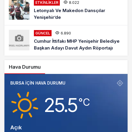
8.022
ETKINLIKLER
Letonyalı Ve Makedon Dansçılar
Yenişehir’de
6.890
GÜNCEL
Cumhur İttifakı MHP Yenişehir Belediye
Başkan Adayı Davut Aydın Röportajı
Hava Durumu
BURSA IÇIN HAVA DURUMU
25.5
‎°C
Açık