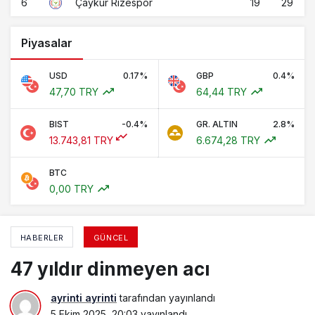
6
19
29
Çaykur Rizespor
Piyasalar
USD
0.17%
GBP
0.4%
47,70 TRY
64,44 TRY
BIST
-0.4%
GR. ALTIN
2.8%
13.743,81 TRY
6.674,28 TRY
BTC
0,00 TRY
HABERLER
GÜNCEL
47 yıldır dinmeyen acı
ayrinti ayrinti
tarafından yayınlandı
5 Ekim 2025, 20:03
yayınlandı