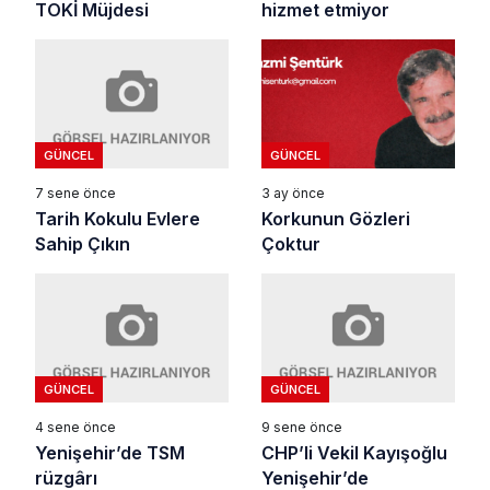
TOKİ Müjdesi
hizmet etmiyor
GÜNCEL
GÜNCEL
7 sene önce
3 ay önce
Tarih Kokulu Evlere
Korkunun Gözleri
Sahip Çıkın
Çoktur
GÜNCEL
GÜNCEL
4 sene önce
9 sene önce
Yenişehir’de TSM
CHP’li Vekil Kayışoğlu
rüzgârı
Yenişehir’de