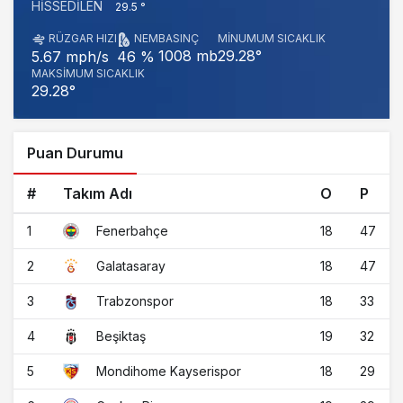
HISSEDILEN
29.5 °
RÜZGAR HIZI
NEM
BASINÇ
MINUMUM SICAKLIK
1008 mb
29.28°
5.67 mph/s
46 %
MAKSIMUM SICAKLIK
29.28°
Puan Durumu
#
Takım Adı
O
P
1
18
47
Fenerbahçe
2
18
47
Galatasaray
3
18
33
Trabzonspor
4
19
32
Beşiktaş
5
18
29
Mondihome Kayserispor