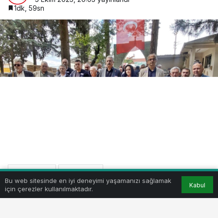
1dk, 59sn
BEĞEN
PAYLAŞ
Bu web sitesinde en iyi deneyimi yaşamanızı sağlamak
Kabul
için çerezler kullanılmaktadır.
Karanlık Güçler Tarafından Ankara’da
Bahçelievler’de Katledilen Üçü Yenişehirli 7 Türkiye