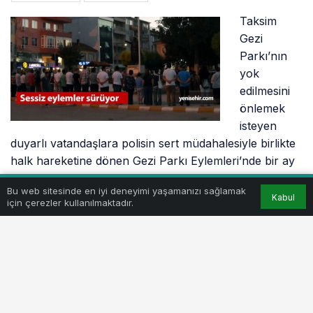
Taksim
Gezi
Parkı’nın
yok
edilmesini
önlemek
isteyen
duyarlı vatandaşlara polisin sert müdahalesiyle birlikte
halk hareketine dönen Gezi Parkı Eylemleri’nde bir ay
geride bırakıldı.
Bu web sitesinde en iyi deneyimi yaşamanızı sağlamak
Kabul
için çerezler kullanılmaktadır.
Hükümetin yıllardır yurttaşlar üzerinde uyguladığı
baskıcı politikaların sonucu olarak yurt geneline ve
dünyaya yayılan protestolar sürüyor.
Kısa bir süre önce Yenişehir’de de vatandaşların
katılımıyla bir yürüyüş gerçekleştirilmiş, AKP’nin ve