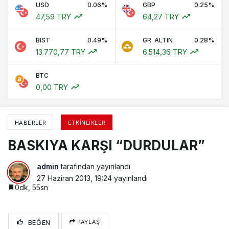
USD
0.06%
GBP
0.25%
47,59 TRY
64,27 TRY
BIST
0.49%
GR. ALTIN
0.28%
13.770,77 TRY
6.514,36 TRY
BTC
0,00 TRY
HABERLER
ETKINLIKLER
BASKIYA KARŞI “DURDULAR”
admin
tarafından yayınlandı
27 Haziran 2013, 19:24
yayınlandı
0dk, 55sn
BEĞEN
PAYLAŞ