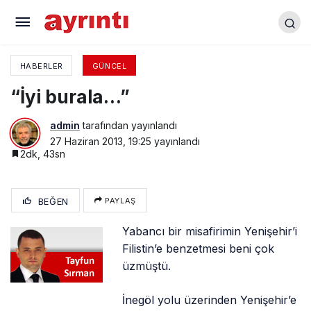
BASKIYA KARŞI “DURDULAR”
HABERLER
GÜNCEL
“İyi burala…”
admin
tarafından yayınlandı
27 Haziran 2013, 19:25
yayınlandı
2dk, 43sn
BEĞEN
PAYLAŞ
Yabancı bir misafirimin Yenişehir’i
Filistin’e benzetmesi beni çok
üzmüştü.
İnegöl yolu üzerinden Yenişehir’e