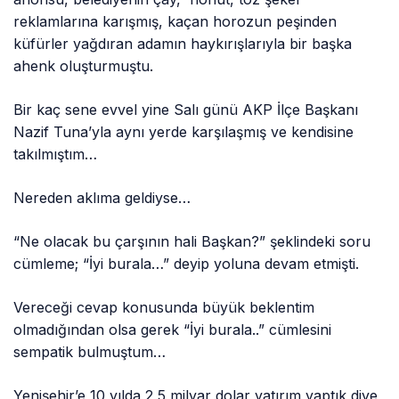
reklamlarına karışmış, kaçan horozun peşinden
küfürler yağdıran adamın haykırışlarıyla bir başka
ahenk oluşturmuştu.
Bir kaç sene evvel yine Salı günü AKP İlçe Başkanı
Nazif Tuna’yla aynı yerde karşılaşmış ve kendisine
takılmıştım…
Nereden aklıma geldiyse…
“Ne olacak bu çarşının hali Başkan?” şeklindeki soru
cümleme; “İyi burala…” deyip yoluna devam etmişti.
Vereceği cevap konusunda büyük beklentim
olmadığından olsa gerek “İyi burala..” cümlesini
sempatik bulmuştum…
Yenişehir’e 10 yılda 2,5 milyar dolar yatırım yaptık diye