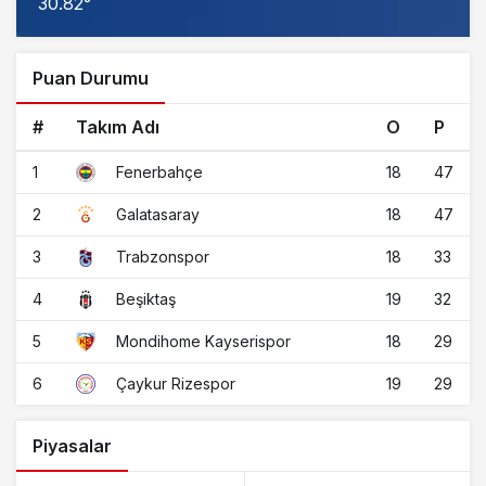
30.82°
Puan Durumu
#
Takım Adı
O
P
1
18
47
Fenerbahçe
2
18
47
Galatasaray
3
18
33
Trabzonspor
4
19
32
Beşiktaş
5
18
29
Mondihome Kayserispor
6
19
29
Çaykur Rizespor
Piyasalar