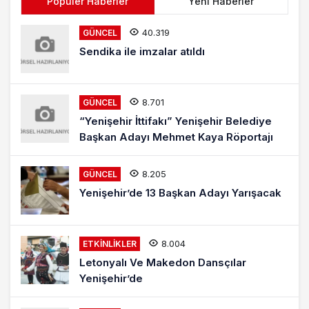
Popüler Haberler
Yeni Haberler
40.319
GÜNCEL
Sendika ile imzalar atıldı
8.701
GÜNCEL
“Yenişehir İttifakı” Yenişehir Belediye
Başkan Adayı Mehmet Kaya Röportajı
8.205
GÜNCEL
Yenişehir’de 13 Başkan Adayı Yarışacak
8.004
ETKINLIKLER
Letonyalı Ve Makedon Dansçılar
Yenişehir’de