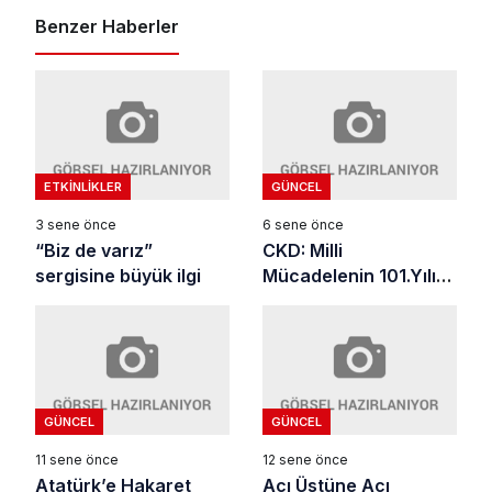
Benzer Haberler
ETKINLIKLER
GÜNCEL
3 sene önce
6 sene önce
“Biz de varız”
CKD: Milli
sergisine büyük ilgi
Mücadelenin 101.Yılı
Kutlu Olsun
GÜNCEL
GÜNCEL
11 sene önce
12 sene önce
Atatürk’e Hakaret
Acı Üstüne Acı