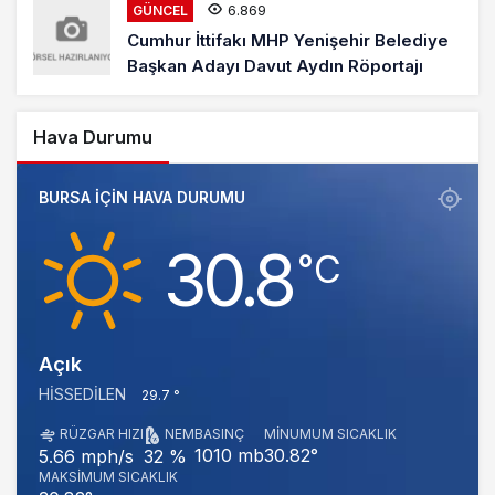
6.869
GÜNCEL
Cumhur İttifakı MHP Yenişehir Belediye
Başkan Adayı Davut Aydın Röportajı
Hava Durumu
BURSA IÇIN HAVA DURUMU
30.8
‎°C
Açık
HISSEDILEN
29.7 °
RÜZGAR HIZI
NEM
BASINÇ
MINUMUM SICAKLIK
1010 mb
30.82°
5.66 mph/s
32 %
MAKSIMUM SICAKLIK