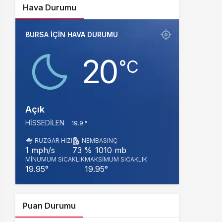
Hava Durumu
BURSA IÇIN HAVA DURUMU
20
‎°C
Açık
HISSEDILEN
19.9 °
RÜZGAR HIZI
NEM
BASINÇ
1010 mb
1 mph/s
73 %
MINUMUM SICAKLIK
MAKSIMUM SICAKLIK
19.95°
19.95°
Puan Durumu