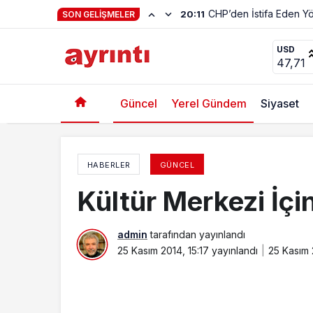
Hayat Kendiliğinden 
23:01
SON GELIŞMELER
Sena Kaleli Kocasu’yu sordu
USD
47,71
Güncel
Yerel Gündem
Siyaset
HABERLER
GÜNCEL
Kültür Merkezi İç
admin
tarafından yayınlandı
25 Kasım 2014, 15:17
yayınlandı
25 Kasım 