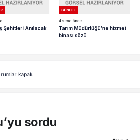
ER
GÜNCEL
ce
4 sene önce
ş Şehitleri Anılacak
Tarım Müdürlüğü’ne hizmet
binası sözü
rumlar kapalı.
u’yu sordu