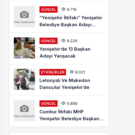
8.719
GÜNCEL
“Yenişehir İttifakı” Yenişehir
Belediye Başkan Adayı
Mehmet Kaya Röportajı
8.226
GÜNCEL
Yenişehir’de 13 Başkan
Adayı Yarışacak
8.021
ETKINLIKLER
Letonyalı Ve Makedon
Dansçılar Yenişehir’de
6.888
GÜNCEL
Cumhur İttifakı MHP
Yenişehir Belediye Başkan
Adayı Davut Aydın Röportajı