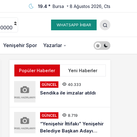
19.4 °
Bursa
8 Ağustos 2026, Cts
WHATSAPP İHBAR
00000
Yenişehir Spor
Yazarlar
Popüler Haberler
Yeni Haberler
40.333
GÜNCEL
Sendika ile imzalar atıldı
8.719
GÜNCEL
“Yenişehir İttifakı” Yenişehir
Belediye Başkan Adayı