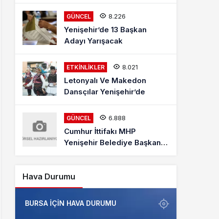
Mehmet Kaya Röportajı
8.226
GÜNCEL
Yenişehir’de 13 Başkan
Adayı Yarışacak
8.021
ETKINLIKLER
Letonyalı Ve Makedon
Dansçılar Yenişehir’de
6.888
GÜNCEL
Cumhur İttifakı MHP
Yenişehir Belediye Başkan
Adayı Davut Aydın Röportajı
Hava Durumu
BURSA IÇIN HAVA DURUMU