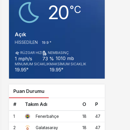
20
‎°C
Açık
HISSEDILEN
19.9 °
RÜZGAR HIZI
NEM
BASINÇ
1010 mb
1 mph/s
73 %
MINUMUM SICAKLIK
MAKSIMUM SICAKLIK
19.95°
19.95°
Puan Durumu
#
Takım Adı
O
P
1
18
47
Fenerbahçe
2
18
47
Galatasaray