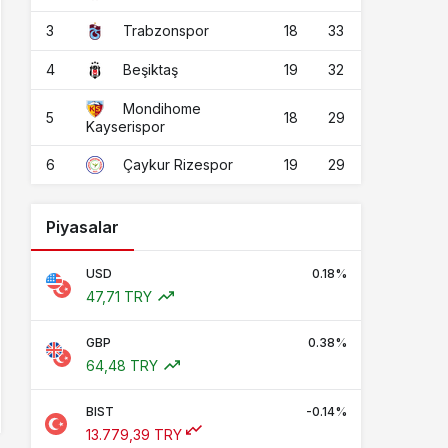
3
18
33
Trabzonspor
4
19
32
Beşiktaş
Mondihome
5
18
29
Kayserispor
6
19
29
Çaykur Rizespor
Piyasalar
USD
0.18%
47,71 TRY
GBP
0.38%
64,48 TRY
BIST
-0.14%
13.779,39 TRY