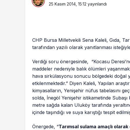
25 Kasım 2014, 15:12
yayınlandı
CHP Bursa Milletvekili Sena Kaleli, Gıda, 
tarafından yazılı olarak yanıtlanması isteğiy
Verdiği soru önergesinde, “Kocasu Deresi’nd
maddeler nedeniyle balık ölümleri yaşanmak
hava sirkülasyonu sonucu bölgedeki doğal 
etkilenmektedir.” Diyen Kaleli, Yapılan araşt
kimyasalların, Yenişehir nüfus tabelasını ge
solda, İnegöl Yenişehir istikametinde Subaş
metre sağda kalan Uluköy tarafında yeraltı
içinde taşındığı ve suya karıştığı tespit edilmi
Önergede, “
Tarımsal sulama amaçlı olarak d