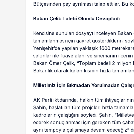
Bütçesinden pay ayrılması talep ettiler. Bu k
Bakan Çelik Talebi Olumlu Cevapladı
Kendisine sunulan dosyayı inceleyen Bakan 
tamamlanması için gayret gösterdiklerini söyl
Yenişehir’de yapılan yaklaşık 1600 metrekare
salonları ile fuaye alanı ve sinemanın ilçenin
Bakan Ömer Çelik, “Toplam bedeli 2 milyon l
Bakanlık olarak kalan kısmın hızla tamamlan
Milletimiz İçin Bıkmadan Yorulmadan Çalış
AK Parti iktidarında, halkın tüm ihtiyaçlarını
Şahin, başlatılan tüm projeleri hızla
tamamla
kadroların çalıştığını söyledi. Şahin, “Milletveki
ederek sonuçlanması için gereken tüm çabayı
aynı tempoyla çalışmaya devam edeceğiz” d