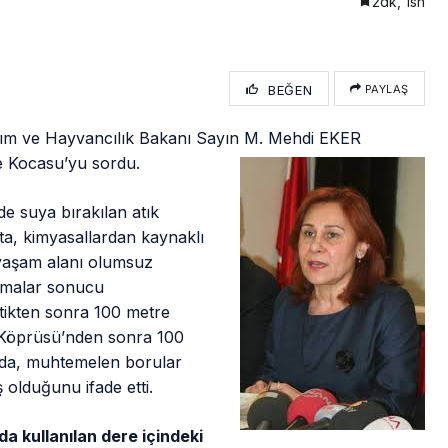
2dk, 1sn
BEĞEN
PAYLAŞ
Tarım ve Hayvancılık Bakanı Sayın M. Mehdi EKER
le
Kocasu’yu sordu.
e suya bırakılan atık
ta, kimyasallardan kaynaklı
yaşam alanı olumsuz
ırmalar sonucu
çtikten sonra 100 metre
ı Köprüsü’nden sonra 100
nda, muhtemelen borular
ş olduğunu ifade etti.
a kullanılan dere içindeki