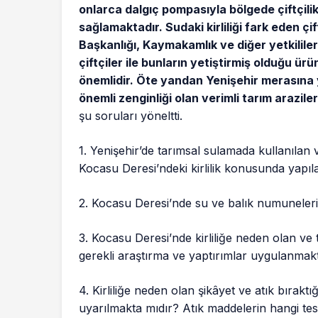
onlarca dalgıç pompasıyla bölgede çiftçilik
sağlamaktadır. Sudaki kirliliği fark eden çi
Başkanlığı, Kaymakamlık ve diğer yetkililere
çiftçiler ile bunların yetiştirmiş olduğu ü
önemlidir. Öte yandan Yenişehir merasına y
önemli zenginliği olan verimli tarım arazile
şu soruları yöneltti.
1. Yenişehir’de tarımsal sulamada kullanılan 
Kocasu Deresi’ndeki kirlilik konusunda yapılan
2. Kocasu Deresi’nde su ve balık numuneleri il
3. Kocasu Deresi’nde kirliliğe neden olan ve ta
gerekli araştırma ve yaptırımlar uygulanmak
4. Kirliliğe neden olan şikâyet ve atık bıraktığ
uyarılmakta mıdır? Atık maddelerin hangi tes