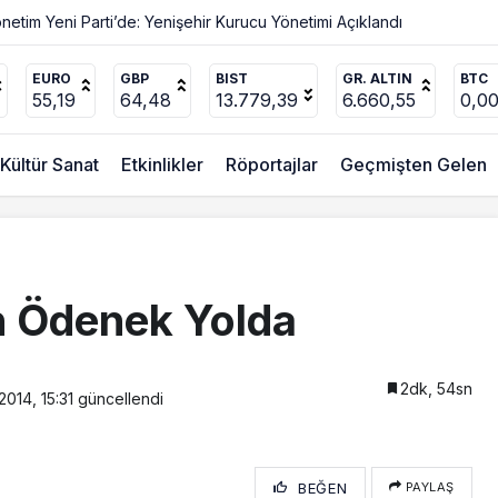
Değişmez
EURO
GBP
BIST
GR. ALTIN
BTC
55,19
64,48
13.779,39
6.660,55
0,0
Kültür Sanat
Etkinlikler
Röportajlar
Geçmişten Gelen
in Ödenek Yolda
2dk, 54sn
2014, 15:31
güncellendi
BEĞEN
PAYLAŞ