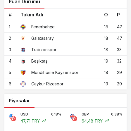
Puan Durumu
#
Takım Adı
O
P
1
18
47
Fenerbahçe
2
18
47
Galatasaray
3
18
33
Trabzonspor
4
19
32
Beşiktaş
5
18
29
Mondihome Kayserispor
6
19
29
Çaykur Rizespor
Piyasalar
USD
0.18%
GBP
0.38%
47,71 TRY
64,48 TRY