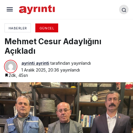
Özel Yesaş Yönetimini Suçladı, Yanıt
Dörtkardeş’ten geldi
HABERLER
GÜNCEL
Mehmet Cesur Adaylığını
Açıkladı
ayrinti ayrinti
tarafından yayınlandı
1 Aralık 2025, 20:36
yayınlandı
2dk, 45sn