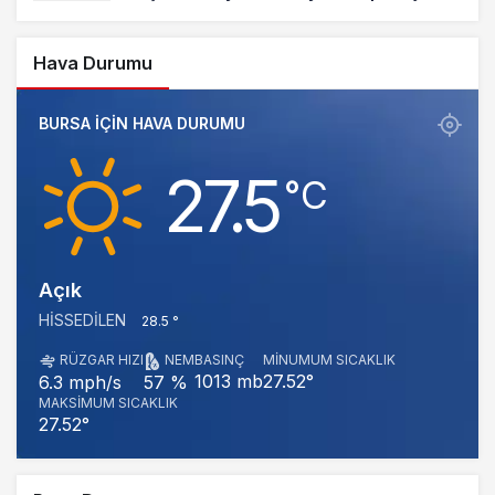
Hava Durumu
BURSA IÇIN HAVA DURUMU
27.5
‎°C
Açık
HISSEDILEN
28.5 °
RÜZGAR HIZI
NEM
BASINÇ
MINUMUM SICAKLIK
1013 mb
27.52°
6.3 mph/s
57 %
MAKSIMUM SICAKLIK
27.52°