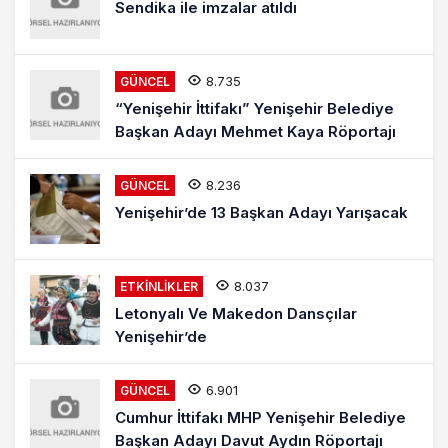
Sendika ile imzalar atıldı
8.735
GÜNCEL
“Yenişehir İttifakı” Yenişehir Belediye
Başkan Adayı Mehmet Kaya Röportajı
8.236
GÜNCEL
Yenişehir’de 13 Başkan Adayı Yarışacak
8.037
ETKINLIKLER
Letonyalı Ve Makedon Dansçılar
Yenişehir’de
6.901
GÜNCEL
Cumhur İttifakı MHP Yenişehir Belediye
Başkan Adayı Davut Aydın Röportajı