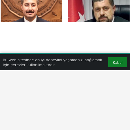
Bu web sitesinde en iyi deneyimi yaşamanızı sağlamak
Kabul
için çerezler kullanılmaktadır.
BEĞEN
PAYLAŞ
Yesaş, geçen hafta ekmeğe zam yaptı. 300 gr ekmek
15liradan 20 lirayı yükseltildi. Bu zam, Belediye Başkanı
Ercan Özel, YESAŞ yönetimini kanunsuz olarak
suçlarken kararın geri alınmasını istedi. CHP Yenişehir
İlçe Başkanlığı’ndan yapılan paylaşımda ise Özel’e
tepki gösterildi.