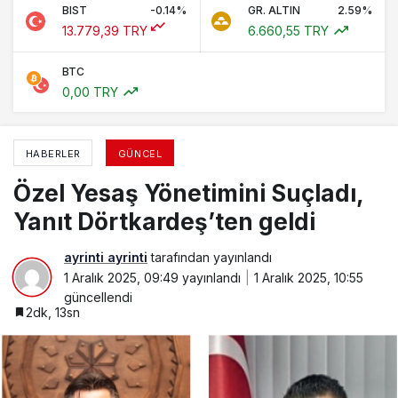
BIST
-0.14%
GR. ALTIN
2.59%
13.779,39 TRY
6.660,55 TRY
BTC
0,00 TRY
HABERLER
GÜNCEL
Özel Yesaş Yönetimini Suçladı,
Yanıt Dörtkardeş’ten geldi
ayrinti ayrinti
tarafından yayınlandı
1 Aralık 2025, 09:49
yayınlandı
1 Aralık 2025, 10:55
güncellendi
2dk, 13sn