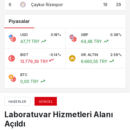
6
19
29
Çaykur Rizespor
Piyasalar
USD
0.18%
GBP
0.38%
47,71 TRY
64,48 TRY
BIST
-0.14%
GR. ALTIN
2.59%
13.779,39 TRY
6.660,55 TRY
BTC
0,00 TRY
HABERLER
GÜNCEL
Laboratuvar Hizmetleri Alanı
Açıldı