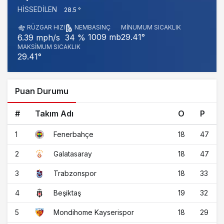
HISSEDILEN
28.5 °
RÜZGAR HIZI
NEM
BASINÇ
MINUMUM SICAKLIK
1009 mb
29.41°
6.39 mph/s
34 %
MAKSIMUM SICAKLIK
29.41°
Puan Durumu
#
Takım Adı
O
P
1
18
47
Fenerbahçe
2
18
47
Galatasaray
3
18
33
Trabzonspor
4
19
32
Beşiktaş
5
18
29
Mondihome Kayserispor