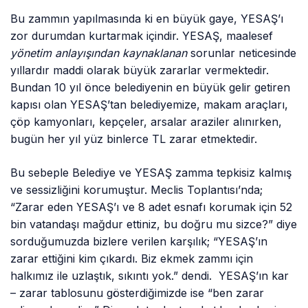
Bu zammın yapılmasında ki en büyük gaye, YESAŞ’ı
zor durumdan kurtarmak içindir. YESAŞ, maalesef
yönetim anlayışından kaynaklanan
sorunlar neticesinde
yıllardır maddi olarak büyük zararlar vermektedir.
Bundan 10 yıl önce belediyenin en büyük gelir getiren
kapısı olan YESAŞ’tan belediyemize, makam araçları,
çöp kamyonları, kepçeler, arsalar araziler alınırken,
bugün her yıl yüz binlerce TL zarar etmektedir.
Bu sebeple Belediye ve YESAŞ zamma tepkisiz kalmış
ve sessizliğini korumuştur. Meclis Toplantısı’nda;
“Zarar eden YESAŞ’ı ve 8 adet esnafı korumak için 52
bin vatandaşı mağdur ettiniz, bu doğru mu sizce?” diye
sorduğumuzda bizlere verilen karşılık; “YESAŞ’ın
zarar ettiğini kim çıkardı. Biz ekmek zammı için
halkımız ile uzlaştık, sıkıntı yok.” dendi. YESAŞ’ın kar
– zarar tablosunu gösterdiğimizde ise “ben zarar