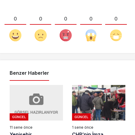
0
0
0
0
0
Benzer Haberler
GÜNCEL
GÜNCEL
11 sene önce
1 sene önce
Yenişehir
CHP’nin İmza