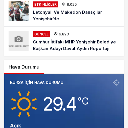
8.025
ETKINLIKLER
Letonyalı Ve Makedon Dansçılar
Yenişehir’de
6.893
GÜNCEL
Cumhur İttifakı MHP Yenişehir Belediye
Başkan Adayı Davut Aydın Röportajı
Hava Durumu
BURSA IÇIN HAVA DURUMU
29.4
‎°C
Açık