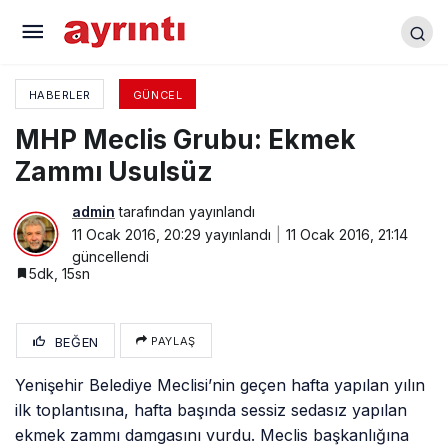
Laboratuvar Hizmetleri Alanı Açıldı
HABERLER
GÜNCEL
MHP Meclis Grubu: Ekmek
Zammı Usulsüz
admin
tarafından yayınlandı
11 Ocak 2016, 20:29
yayınlandı
11 Ocak 2016, 21:14
güncellendi
5dk, 15sn
BEĞEN
PAYLAŞ
Yenişehir Belediye Meclisi’nin geçen hafta yapılan yılın
ilk toplantısına, hafta başında sessiz sedasız yapılan
ekmek zammı damgasını
vurdu. Meclis başkanlığına