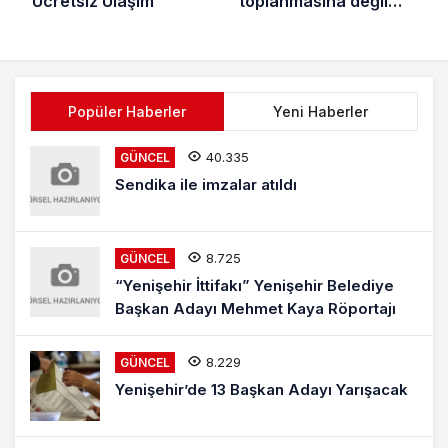
Ücretsiz Ulaşım
toplanmasına değil
öldürülmesine karşıyız
Popüler Haberler
Yeni Haberler
40.335
GÜNCEL
Sendika ile imzalar atıldı
8.725
GÜNCEL
“Yenişehir İttifakı” Yenişehir Belediye
Başkan Adayı Mehmet Kaya Röportajı
8.229
GÜNCEL
Yenişehir’de 13 Başkan Adayı Yarışacak