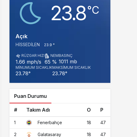
23.8
‎°C
Açık
HISSEDILEN
23.9 °
RÜZGAR HIZI
NEM
BASINÇ
1011 mb
1.66 mph/s
65 %
MINUMUM SICAKLIK
MAKSIMUM SICAKLIK
23.78°
23.78°
Puan Durumu
#
Takım Adı
O
P
1
18
47
Fenerbahçe
2
18
47
Galatasaray