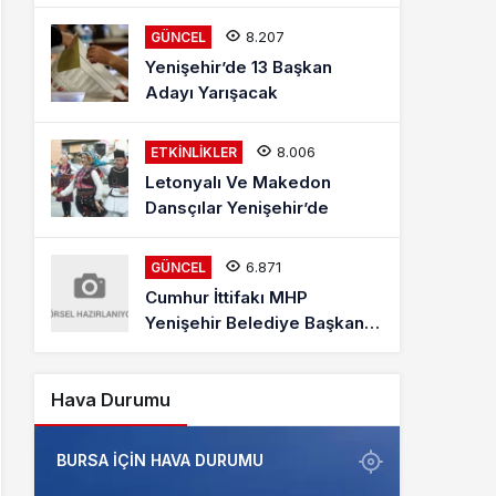
Mehmet Kaya Röportajı
8.207
GÜNCEL
Yenişehir’de 13 Başkan
Adayı Yarışacak
8.006
ETKINLIKLER
Letonyalı Ve Makedon
Dansçılar Yenişehir’de
6.871
GÜNCEL
Cumhur İttifakı MHP
Yenişehir Belediye Başkan
Adayı Davut Aydın Röportajı
Hava Durumu
BURSA IÇIN HAVA DURUMU