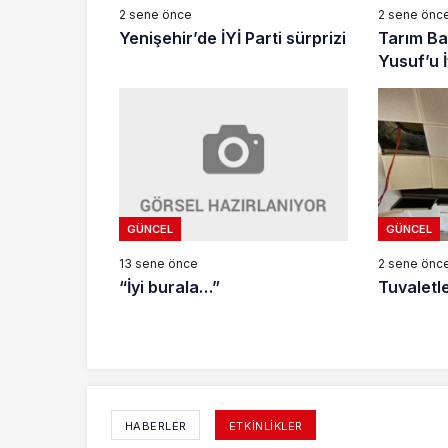
2 sene önce
2 sene önc
Yenişehir’de İYİ Parti sürprizi
Tarım Ba
Yusuf’u İ
GÜNCEL
GÜNCEL
13 sene önce
2 sene önc
“İyi burala…”
Tuvaletle
HABERLER
ETKINLIKLER