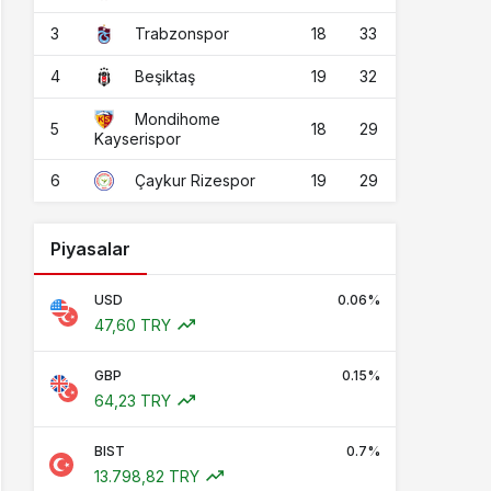
3
18
33
Trabzonspor
4
19
32
Beşiktaş
Mondihome
5
18
29
Kayserispor
6
19
29
Çaykur Rizespor
Piyasalar
USD
0.06%
47,60 TRY
GBP
0.15%
64,23 TRY
BIST
0.7%
13.798,82 TRY