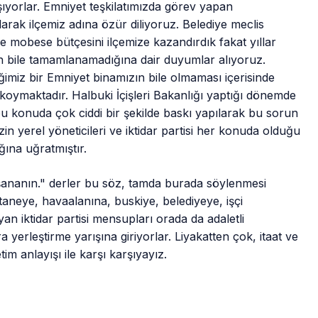
şıyorlar. Emniyet teşkilatımızda görev yapan
olarak ilçemiz adına özür diliyoruz. Belediye meclis
le mobese bütçesini ilçemize kazandırdık fakat yıllar
 bile tamamlanamadığına dair duyumlar alıyoruz.
ğimiz bir Emniyet binamızın bile olmaması içerisinde
maktadır. Halbuki İçişleri Bakanlığı yaptığı dönemde
u konuda çok ciddi bir şekilde baskı yapılarak bu sorun
izin yerel yöneticileri ve iktidar partisi her konuda olduğu
ğına uğratmıştır.
 kuşananın." derler bu söz, tamda burada söylenmesi
neye, havaalanına, buskiye, belediyeye, işçi
an iktidar partisi mensupları orada da adaletli
yerleştirme yarışına giriyorlar. Liyakatten çok, itaat ve
m anlayışı ile karşı karşıyayız.