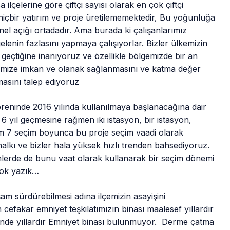
lçelerine göre çiftçi sayısı olarak en çok çiftçi
 hiçbir yatırım ve proje üretilememektedir, Bu yoğunluğa
 açığı ortadadır. Ama burada ki çalışanlarımız
gelenin fazlasını yapmaya çalışıyorlar. Bizler ülkemizin
 geçtiğine inanıyoruz ve özellikle bölgemizde bir an
iftçimize imkan ve olanak sağlanmasını ve katma değer
masını talep ediyoruz
töreninde 2016 yılında kullanılmaya başlanacağına dair
 yıl geçmesine rağmen iki istasyon, bir istasyon,
tam 7 seçim boyunca bu proje seçim vaadi olarak
halkı ve bizler hala yüksek hızlı trenden bahsediyoruz.
mlerde de bunu vaat olarak kullanarak bir seçim dönemi
çok yazık…
şam sürdürebilmesi adına ilçemizin asayişini
cefakar emniyet teşkilatımızın binası maalesef yıllardır
esinde yıllardır Emniyet binası bulunmuyor. Derme çatma