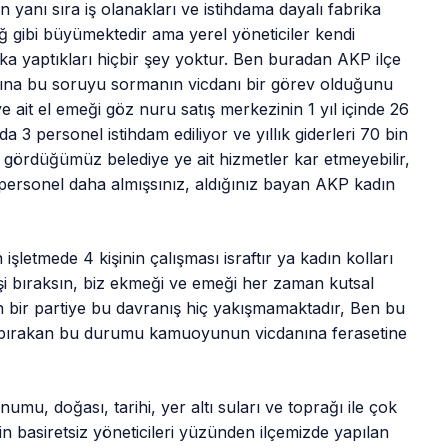
 yanı sıra iş olanakları ve istihdama dayalı fabrika
çığ gibi büyümektedir ama yerel yöneticiler kendi
a yaptıkları hiçbir şey yoktur. Ben buradan AKP ilçe
na bu soruyu sormanın vicdanı bir görev olduğunu
ait el emeği göz nuru satış merkezinin 1 yıl içinde 26
da 3 personel istihdam ediliyor ve yıllık giderleri 70 bin
 gördüğümüz belediye ye ait hizmetler kar etmeyebilir,
n personel daha almışsınız, aldığınız bayan AKP kadın
işletmede 4 kişinin çalışması israftır ya kadın kolları
şi bıraksın, biz ekmeği ve emeği her zaman kutsal
lan bir partiye bu davranış hiç yakışmamaktadır, Ben bu
iz bırakan bu durumu kamuoyunun vicdanına ferasetine
numu, doğası, tarihi, yer altı suları ve toprağı ile çok
zin basiretsiz yöneticileri yüzünden ilçemizde yapılan