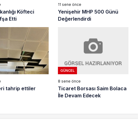
11 sene önce
e
Yenişehir MHP 500 Günü
kanlığı Köfteci
Değerlendirdi
fşa Etti
GÜNCEL
8 sene önce
e
Ticaret Borsası Saim Bolaca
ri tahrip ettiler
İle Devam Edecek