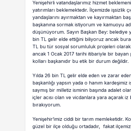
Yenişehirli vatandaşlarımız hizmet beklemenin
yatırımları beklemektedir. İlçemizde işsizlik 
yandaşlarını ayırmaktan ve kayırmaktan başk
başkanına sormak istiyorum ve kamuoyu adı
düşünüyorum. Sayın Başkan Bey: belediye ye 
bin TL gelir elde ettiğini biliyoruz ancak bura
TL bu tür sosyal sorumluluk projeleri olarak
ancak 1 Ocak 2017 tarihi itibariyle bir baya
kolları başkanıdır bu etik bir durum değildir.
Yılda 26 bin TL gelir elde eden ve zarar eden 
başkanlığı yapsın yada o hanım kardeşimiz i
saymış bir milletiz isminin başında adalet o
içler acısı olan ve vicdanlara yara açarak 
bırakıyorum.
Yenişehir’imiz ciddi bir tarım memleketidir. Ko
güzel bir ilçe olduğu ortadadır, fakat ilçemi