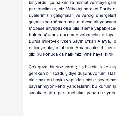
bir yerde ilçe halkımıza hizmet vermeye çalı
personelimize, biz Milliyetçi hareket Partisi 
üyelerimizin çalışmaları ve verdiği önergeler
geçmesine rağmen hala mobese alt yapısının
Mobese altyapısı olsa bile izleme yapabilece
bulunduğumuz durumun vahametini ortaya koy
Bursa milletvekiliyken Sayın Efkan Ala'ya, b
neticeye ulaştırılabilirdi. Ama maalesef ilçem
gibi bu konuda da halkımızı yine hayal kırıklı
Çok güzel bir söz vardır; "İş bilenin, kılıç
gereken bir sözdür, diye düşünüyorum. Hasta
aldırmaktan başka yaptıkları hiçbir şey olmay
davranmıyor kendi yandaşlarını bu kurumlara 
sadakate göre personel alımı yapan bir yöneti