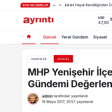
Haftanın Şiiri Adnan Y
22:56
SON GELIŞMELER
Kadın Korosu’ndan Yenişehir’e Çıkarma
USD
47,60
Güncel
Yerel Gündem
Siyaset
HABERLER
GÜNCEL
MHP Yenişehir İlç
Gündemi Değerlen
admin
tarafından yayınlandı
16 Mayıs 2017, 20:57
yayınlandı