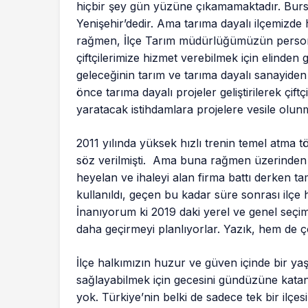
hiçbir şey gün yüzüne çıkamamaktadır. Bursa i
Yenişehir’dedir. Ama tarıma dayalı ilçemizde
rağmen, İlçe Tarım müdürlüğümüzün personel
çiftçilerimize hizmet verebilmek için elinden 
geleceğinin tarım ve tarıma dayalı sanayiden
önce tarıma dayalı projeler geliştirilerek ç
yaratacak istihdamlara projelere vesile olun
2011 yılında yüksek hızlı trenin temel atma 
söz verilmişti. Ama buna rağmen üzerinden 6
heyelan ve ihaleyi alan firma battı derken 
kullanıldı, geçen bu kadar süre sonrası ilçe 
İnanıyorum ki 2019 daki yerel ve genel seçi
daha geçirmeyi planlıyorlar. Yazık, hem de 
İlçe halkımızın huzur ve güven içinde bir ya
sağlayabilmek için gecesini gündüzüne katan 
yok. Türkiye’nin belki de sadece tek bir ilç