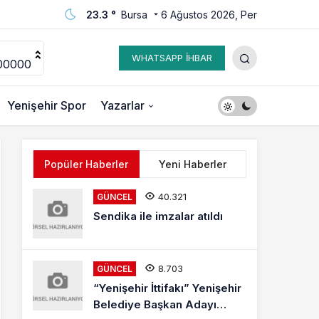
23.3 °
Bursa
6 Ağustos 2026, Per
WHATSAPP İHBAR
00000
Yenişehir Spor
Yazarlar
Popüler Haberler
Yeni Haberler
40.321
GÜNCEL
Sendika ile imzalar atıldı
8.703
GÜNCEL
“Yenişehir İttifakı” Yenişehir
Belediye Başkan Adayı