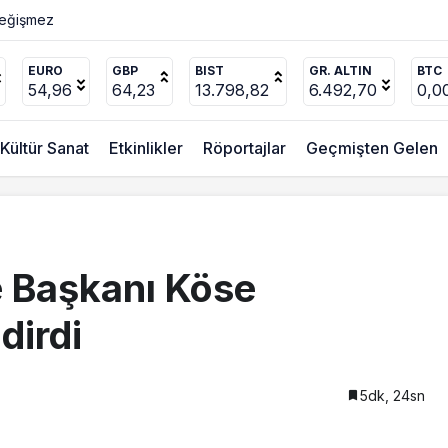
ücel’den
EURO
GBP
BIST
GR. ALTIN
BTC
54,96
64,23
13.798,82
6.492,70
0,0
Kültür Sanat
Etkinlikler
Röportajlar
Geçmişten Gelen
e Başkanı Köse
dirdi
5dk, 24sn