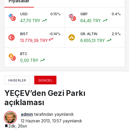
Piyasalar
USD
0.15%
GBP
0.4%
47,70 TRY
64,45 TRY
BIST
-0.14%
GR. ALTIN
2.5%
13.779,39 TRY
6.655,13 TRY
BTC
0,00 TRY
HABERLER
GÜNCEL
YEÇEV’den Gezi Parkı
açıklaması
admin
tarafından yayınlandı
12 Haziran 2013, 13:57
yayınlandı
2dk, 26sn