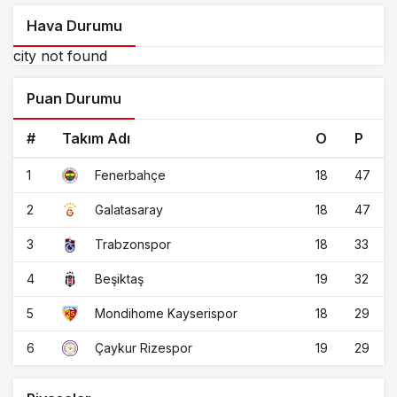
Hava Durumu
city not found
Puan Durumu
#
Takım Adı
O
P
1
18
47
Fenerbahçe
2
18
47
Galatasaray
3
18
33
Trabzonspor
4
19
32
Beşiktaş
5
18
29
Mondihome Kayserispor
6
19
29
Çaykur Rizespor