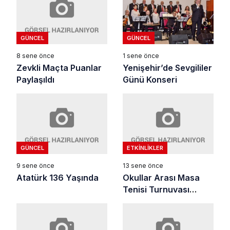
GÜNCEL
GÜNCEL
8 sene önce
1 sene önce
Zevkli Maçta Puanlar
Yenişehir’de Sevgililer
Paylaşıldı
Günü Konseri
GÜNCEL
ETKINLIKLER
9 sene önce
13 sene önce
Atatürk 136 Yaşında
Okullar Arası Masa
Tenisi Turnuvası
Tamamlandı