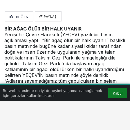
BEĞEN
PAYLAŞ
BİR AĞAÇ ÖLÜR BİR HALK UYANIR
Yenişehir Çevre Hareketi (YEÇEV) yazılı bir basın
açıklaması yaptı. “Bir ağaç ölür bir halk uyanır” başlıklı
basın metninde bugüne kadar siyasi iktidar tarafından
doğa ve insan üzerinde uygulanan yağma ve talan
politikalarının Taksim Gezi Parkı ile simgeleştiği dile
getirildi.
Taksim Gezi Parkı’nda başlayan ağaç
katliamının bir ağacı öldürürken bir halkı uyandırdığını
belirten YEÇEV’İN basın metninde şöyle denildi:
“Adlarını sayamadığımız tüm çapulculara bin selam
olsun, her yer Taksim her yer direniş olsun. Tüm
Bu web sitesinde en iyi deneyimi yaşamanızı sağlamak
yaşam savunucuları ülkenin tüm sularını, ormanlarını,
Kabul
için çerezler kullanılmaktadır.
havasını talancılara karşı korumak için talan
yasalarının geri çekilmesi talepleriyle direnişe devam
edilmelidir. Yenişehir’de geçtiğimiz hafta düzenlenen
Taksim direnişine destek yürüyüşü çevreci bir
hareketin ürünüdür. Bir ağaç öldü bir halk uyandı.
Oto Test Merkezi için meraların talanına izin