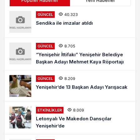
Popüler Haberler
Yeni Haberler
40.323
GÜNCEL
Sendika ile imzalar atıldı
8.705
GÜNCEL
“Yenişehir İttifakı” Yenişehir Belediye
Başkan Adayı Mehmet Kaya Röportajı
8.209
GÜNCEL
Yenişehir’de 13 Başkan Adayı Yarışacak
8.009
ETKINLIKLER
Letonyalı Ve Makedon Dansçılar
Yenişehir’de