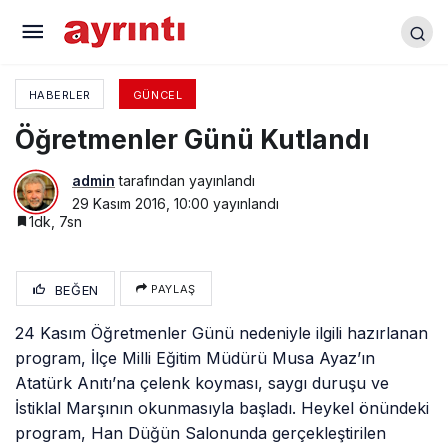
Yenişehir Çöplüğü Rehabilite Edildi
HABERLER
GÜNCEL
Öğretmenler Günü Kutlandı
admin
tarafından yayınlandı
29 Kasım 2016, 10:00
yayınlandı
1dk, 7sn
BEĞEN
PAYLAŞ
24 Kasım Öğretmenler Günü nedeniyle ilgili hazırlanan
program, İlçe Milli Eğitim Müdürü Musa Ayaz’ın
Atatürk Anıtı’na çelenk koyması, saygı duruşu ve
İstiklal Marşının okunmasıyla başladı. Heykel önündeki
program, Han Düğün Salonunda gerçekleştirilen