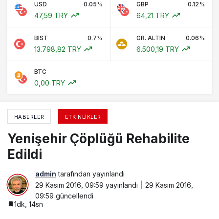
USD
0.05%
GBP
0.12%
47,59 TRY
64,21 TRY
BIST
0.7%
GR. ALTIN
0.06%
13.798,82 TRY
6.500,19 TRY
BTC
0,00 TRY
HABERLER
ETKINLIKLER
Yenişehir Çöplüğü Rehabilite
Edildi
admin
tarafından yayınlandı
29 Kasım 2016, 09:59
yayınlandı
29 Kasım 2016,
09:59
güncellendi
1dk, 14sn