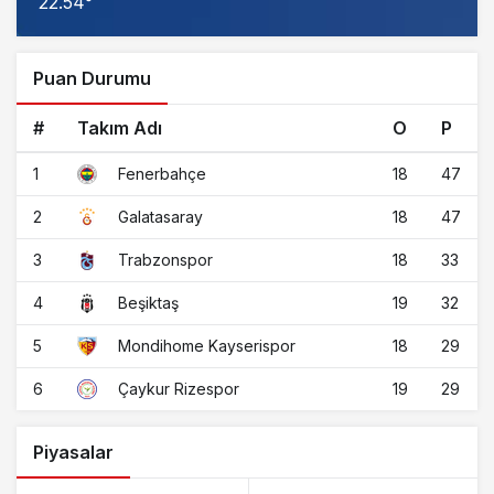
22.54°
Puan Durumu
#
Takım Adı
O
P
1
18
47
Fenerbahçe
2
18
47
Galatasaray
3
18
33
Trabzonspor
4
19
32
Beşiktaş
5
18
29
Mondihome Kayserispor
6
19
29
Çaykur Rizespor
Piyasalar