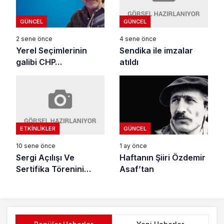
GÜNCEL
GÜNCEL
4 sene önce
2 sene önce
Sendika ile imzalar
Yerel Seçimlerinin
atıldı
galibi CHP…
ETKINLIKLER
GÜNCEL
10 sene önce
1 ay önce
Sergi Açılışı Ve
Haftanın Şiiri Özdemir
Sertifika Törenini
Asaf’tan
Yapıldı