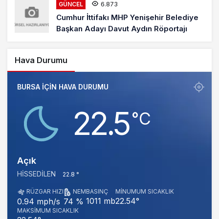
6.873
GÜNCEL
Cumhur İttifakı MHP Yenişehir Belediye
Başkan Adayı Davut Aydın Röportajı
Hava Durumu
BURSA IÇIN HAVA DURUMU
22.5
‎°C
Açık
HISSEDILEN
22.8 °
RÜZGAR HIZI
NEM
BASINÇ
MINUMUM SICAKLIK
1011 mb
22.54°
0.94 mph/s
74 %
MAKSIMUM SICAKLIK