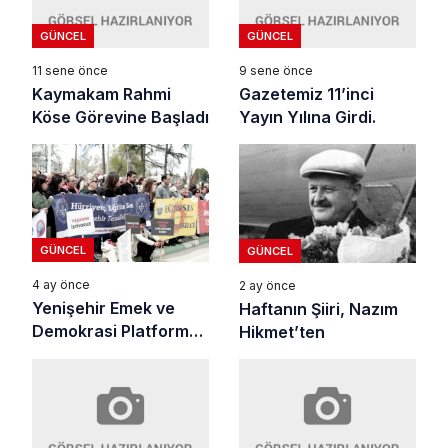
GÜNCEL
GÜNCEL
11 sene önce
9 sene önce
Kaymakam Rahmi
Gazetemiz 11’inci
Köse Görevine Başladı
Yayın Yılına Girdi.
GÜNCEL
GÜNCEL
4 ay önce
2 ay önce
Yenişehir Emek ve
Haftanın Şiiri, Nazım
Demokrasi Platformu:
Hikmet’ten
“Okullarda Silah Sesi
İstemiyoruz”