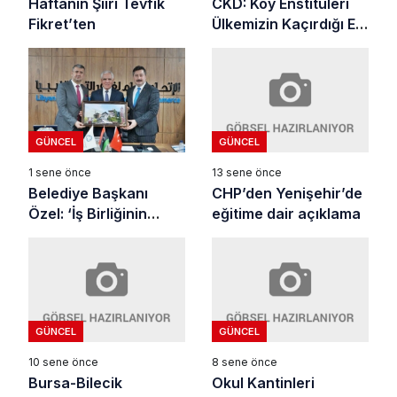
CKD: Köy Enstitüleri
Haftanın Şiiri Tevfik
Ülkemizin Kaçırdığı En
Fikret’ten
Büyük Eğitim
Projesidir.
GÜNCEL
GÜNCEL
13 sene önce
1 sene önce
CHP’den Yenişehir’de
Belediye Başkanı
eğitime dair açıklama
Özel: ‘İş Birliğinin
Temellerini Attık’
GÜNCEL
GÜNCEL
10 sene önce
8 sene önce
Bursa-Bilecik
Okul Kantinleri