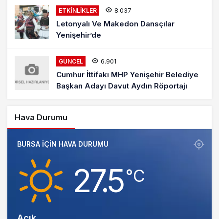
8.037
ETKINLIKLER
Letonyalı Ve Makedon Dansçılar
Yenişehir’de
6.901
GÜNCEL
Cumhur İttifakı MHP Yenişehir Belediye
Başkan Adayı Davut Aydın Röportajı
Hava Durumu
BURSA IÇIN HAVA DURUMU
27.5
‎°C
Açık