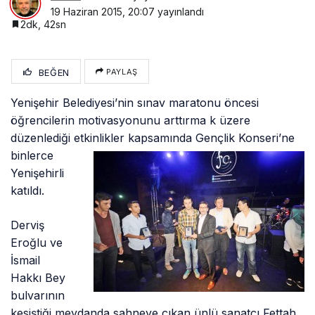
19 Haziran 2015, 20:07
yayınlandı
2dk, 42sn
BEĞEN
PAYLAŞ
Yenişehir Belediyesi’nin sınav maratonu öncesi
öğrencilerin motivasyonunu arttırma k üzere
düzenlediği etkinlikler kapsamında Gençlik
Konseri’ne
binlerce
Yenişehirli
katıldı.
Derviş
Eroğlu ve
İsmail
Hakkı Bey
bulvarının
kesiştiği meydanda sahneye çıkan ünlü sanatçı Fettah