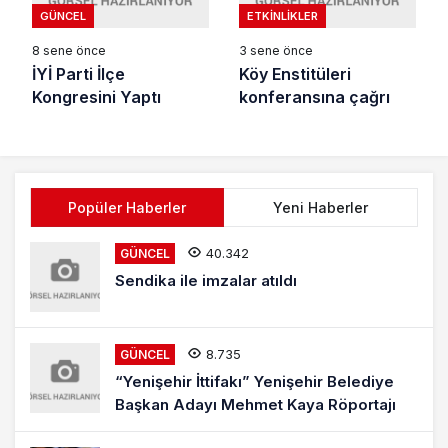
GÜNCEL
ETKINLIKLER
8 sene önce
3 sene önce
İYİ Parti İlçe
Köy Enstitüleri
Kongresini Yaptı
konferansına çağrı
Popüler Haberler
Yeni Haberler
40.342
GÜNCEL
Sendika ile imzalar atıldı
8.735
GÜNCEL
“Yenişehir İttifakı” Yenişehir Belediye
Başkan Adayı Mehmet Kaya Röportajı