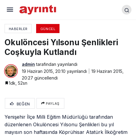
Gençlik Şölenine Büyük İlgi
HABERLER
GÜNCEL
Okulöncesi Yılsonu Şenlikleri
Coşkuyla Kutlandı
admin
tarafından yayınlandı
19 Haziran 2015, 20:10
yayınlandı
19 Haziran 2015,
20:27
güncellendi
1dk, 52sn
BEĞEN
PAYLAŞ
Yenişehir İlçe Milli Eğitim Müdürlüğü tarafından
düzenlenen Okulöncesi Yılsonu Şenlikleri bu yıl
mayısın son haftasında Köprühisar Atatürk
İlköğretim