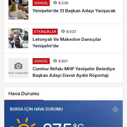
8.236
GÜNCEL
Yenişehir’de 13 Başkan Adayı Yarışacak
8.037
ETKINLIKLER
Letonyalı Ve Makedon Dansçılar
Yenişehir’de
6.901
GÜNCEL
Cumhur İttifakı MHP Yenişehir Belediye
Başkan Adayı Davut Aydın Röportajı
Hava Durumu
BURSA IÇIN HAVA DURUMU