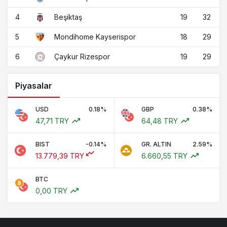
4
19
32
Beşiktaş
5
18
29
Mondihome Kayserispor
6
19
29
Çaykur Rizespor
Piyasalar
USD
0.18%
GBP
0.38%
47,71 TRY
64,48 TRY
BIST
-0.14%
GR. ALTIN
2.59%
13.779,39 TRY
6.660,55 TRY
BTC
0,00 TRY