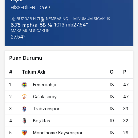
HISSEDILEN
28.6 °
RÜZGAR HIZI
NEM
BASINÇ
MINUMUM SICAKLIK
1013 mb
27.54°
6.75 mph/s
58 %
MAKSIMUM SICAKLIK
27.54°
Puan Durumu
#
Takım Adı
O
P
1
18
47
Fenerbahçe
2
18
47
Galatasaray
3
18
33
Trabzonspor
4
19
32
Beşiktaş
5
18
29
Mondihome Kayserispor