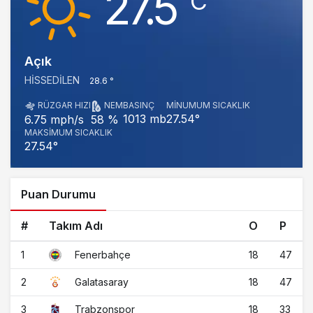
27.5
‎°C
Açık
HISSEDILEN
28.6 °
RÜZGAR HIZI
NEM
BASINÇ
MINUMUM SICAKLIK
1013 mb
27.54°
6.75 mph/s
58 %
MAKSIMUM SICAKLIK
27.54°
Puan Durumu
#
Takım Adı
O
P
1
18
47
Fenerbahçe
2
18
47
Galatasaray
3
18
33
Trabzonspor