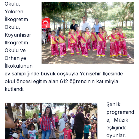
Okulu,
Yolören
İlköğretim
Okulu,
Koyunhisar
İlköğretim
Okulu ve
Orhaniye
İlkokulunun
ev sahipliğinde büyük coşkuyla Yenişehir İlçesinde
okul öncesi eğitim alan 612 öğrencinin katımlıyla
kutlandı.
Şenlik
programınd
a, Müzik
eşliğinde
oyunlar,