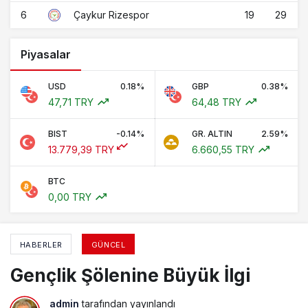
6
19
29
Çaykur Rizespor
Piyasalar
USD
0.18%
GBP
0.38%
47,71 TRY
64,48 TRY
BIST
-0.14%
GR. ALTIN
2.59%
13.779,39 TRY
6.660,55 TRY
BTC
0,00 TRY
HABERLER
GÜNCEL
Gençlik Şölenine Büyük İlgi
admin
tarafından yayınlandı