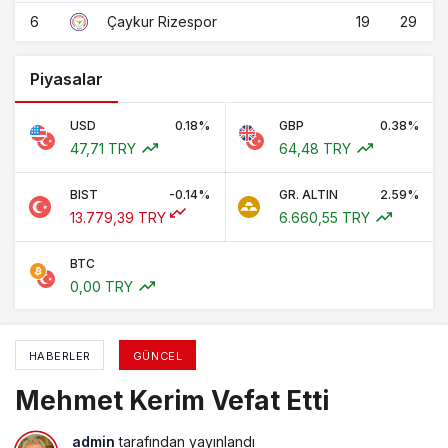
6
19
29
Çaykur Rizespor
Piyasalar
USD
0.18%
GBP
0.38%
47,71 TRY
64,48 TRY
BIST
-0.14%
GR. ALTIN
2.59%
13.779,39 TRY
6.660,55 TRY
BTC
0,00 TRY
HABERLER
GÜNCEL
Mehmet Kerim Vefat Etti
admin
tarafından yayınlandı