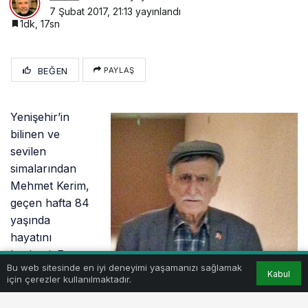
7 Şubat 2017, 21:13
yayınlandı
1dk, 17sn
BEĞEN
PAYLAŞ
Yenişehir’in
bilinen ve
sevilen
simalarından
Mehmet Kerim,
geçen hafta 84
yaşında
hayatını
kaybetti. En
Bu web sitesinde en iyi deneyimi yaşamanızı sağlamak
eski çarşı
Kabul
için çerezler kullanılmaktadır.
esnaflarından
olan Kerim,