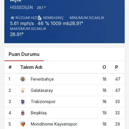
HISSEDILEN
29.1 °
RÜZGAR HIZI
NEM
BASINÇ
MINUMUM SICAKLIK
1009 mb
28.91°
5.61 mph/s
46 %
MAKSIMUM SICAKLIK
28.91°
Puan Durumu
#
Takım Adı
O
P
1
18
47
Fenerbahçe
2
18
47
Galatasaray
3
18
33
Trabzonspor
4
19
32
Beşiktaş
5
18
29
Mondihome Kayserispor