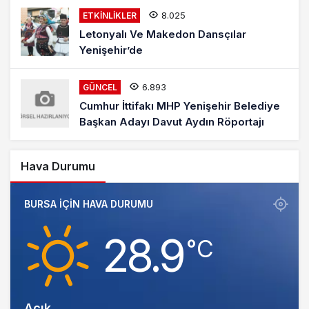
8.025
ETKINLIKLER
Letonyalı Ve Makedon Dansçılar
Yenişehir’de
6.893
GÜNCEL
Cumhur İttifakı MHP Yenişehir Belediye
Başkan Adayı Davut Aydın Röportajı
Hava Durumu
BURSA IÇIN HAVA DURUMU
28.9
‎°C
Açık