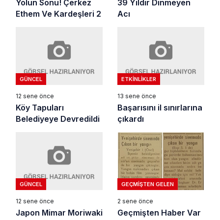
39 Yıldır Dinmeyen
Yolun Sonu! Çerkez
Acı
Ethem Ve Kardeşleri 2
GÜNCEL
ETKINLIKLER
12 sene önce
13 sene önce
Köy Tapuları
Başarısını il sınırlarına
Belediyeye Devredildi
çıkardı
GÜNCEL
GEÇMIŞTEN GELEN
12 sene önce
2 sene önce
Japon Mimar Moriwaki
Geçmişten Haber Var