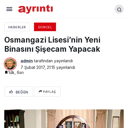
Mehmet Kerim Vefat Etti
HABERLER
GÜNCEL
Osmangazi Lisesi’nin Yeni
Binasını Şişecam Yapacak
admin
tarafından yayınlandı
7 Şubat 2017, 21:15
yayınlandı
1dk, 6sn
BEĞEN
PAYLAŞ