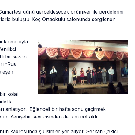
 Cumartesi günü gerçekleşecek prömiyer ile perdelerini
erlerle buluştu. Koç Ortaokulu salonunda sergilenen
rmek amacıyla
nilikçi
fli bir sezon
rı “Rus
kleşen
ir kolaj
delik
ı anlatıyor. Eğlenceli bir hafta sonu geçirmek
yun, Yenişehir seyircisinden de tam not aldı.
nun kadrosunda şu isimler yer alıyor. Serkan Çekici,