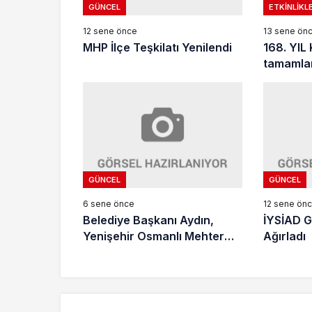
GÜNCEL
ETKINLIKL
12 sene önce
13 sene ön
MHP İlçe Teşkilatı Yenilendi
168. YIL
tamamla
GÜNCEL
GÜNCEL
6 sene önce
12 sene ön
Belediye Başkanı Aydın,
İYSİAD G
Yenişehir Osmanlı Mehter
Ağırladı
takımını ziyaret etti.