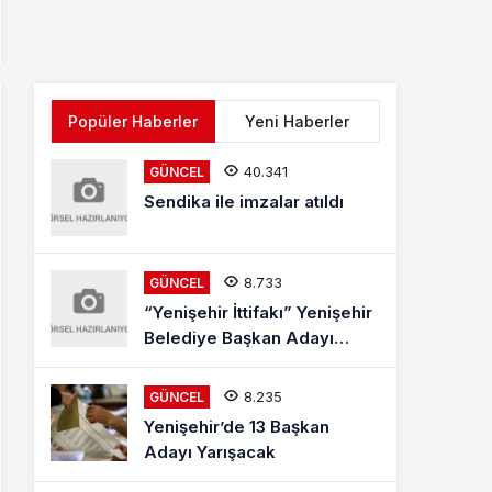
Popüler Haberler
Yeni Haberler
40.341
GÜNCEL
Sendika ile imzalar atıldı
8.733
GÜNCEL
“Yenişehir İttifakı” Yenişehir
Belediye Başkan Adayı
Mehmet Kaya Röportajı
8.235
GÜNCEL
Yenişehir’de 13 Başkan
Adayı Yarışacak