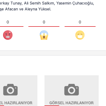
Berkay Tunay, Ali Semih Salkım, Yasemin Çuhacıoğlu,
şe Afacan ve Aleyna Yüksel.
0
0
0