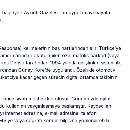
ete bağlayan Ayrıntı Gazetesi, bu uygulamayı hayata
r.
esponse) kelimelerinin baş harflerinden alır. Türkçe’ye
 kameralarından okutulabilen özel matriks barkod (veya
keti Denso tarafından 1994 yılında geliştirilen sistem ilk
a ardından Güney Kore’de uygulandı. Özellikle otomotiv
keticiye kadar geçen sürecin digital ortamda takibinin
içinde siyah motiflerden oluşur. Günümüzde dijital
odu kullanımı yaygınlaşmaya başlamıştır. Kaydedilen
ı internet adresine, e-mail adresine, telefon
MS’ye veya coğrafi konum bilgisine yönlendirebilir.