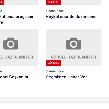
ER
GÜNCEL
ce
4 sene önce
 Kutlama programı
Heykel önünde düzenleme
ndı
GÜNCEL
ce
3 sene önce
enel Başkanını
Geçmişten Haber Var