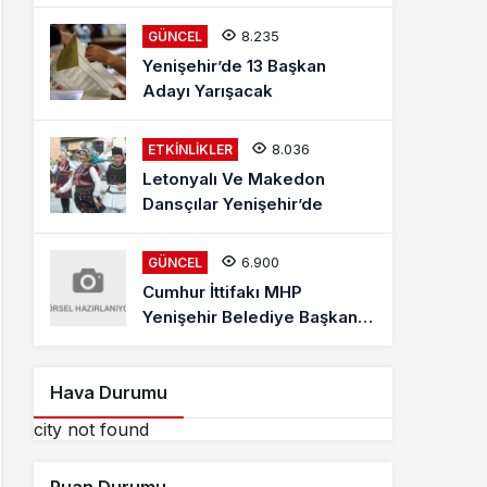
Mehmet Kaya Röportajı
8.235
GÜNCEL
Yenişehir’de 13 Başkan
Adayı Yarışacak
8.036
ETKINLIKLER
Letonyalı Ve Makedon
Dansçılar Yenişehir’de
6.900
GÜNCEL
Cumhur İttifakı MHP
Yenişehir Belediye Başkan
Adayı Davut Aydın Röportajı
Hava Durumu
city not found