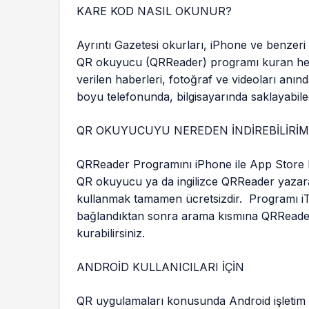
KARE KOD NASIL OKUNUR?
Ayrıntı Gazetesi okurları, iPhone ve benzeri a
QR okuyucu (QRReader) programı kuran her 
verilen haberleri, fotoğraf ve videoları anın
boyu telefonunda, bilgisayarında saklayabile
QR OKUYUCUYU NEREDEN İNDİREBİLİRİM
QRReader Programını iPhone ile App Store b
QR okuyucu ya da ingilizce QRReader yazara
kullanmak tamamen ücretsizdir. Programı iTu
bağlandıktan sonra arama kısmına QRRead
kurabilirsiniz.
ANDROİD KULLANICILARI İÇİN
QR uygulamaları konusunda Android işletim s