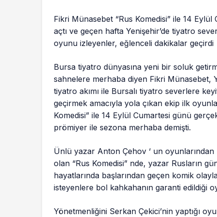
Fikri Münasebet “Rus Komedisi” ile 14 Eylül
açtı ve geçen hafta Yenişehir’de tiyatro sev
oyunu izleyenler, eğlenceli dakikalar geçirdi
Bursa tiyatro d
ünyasına yeni bir soluk geti
sahnelere merhaba diyen Fikri Münasebet, Ye
tiyatro akımı ile Bursalı tiyatro severlere keyi
geçirmek amacıyla yola çıkan ekip ilk oyunla
Komedisi” ile 14 Eylül Cumartesi günü gerçe
prömiyer ile sezona merhaba demişti.
Ünlü yazar Anton Çehov ‘ un oyunlarından b
olan “Rus Komedisi” nde, yazar Rusların gün
hayatlarında başlarından geçen komik olaylar
isteyenlere bol kahkahanın garanti edildiği o
Yönetmenliğini Serkan Çekici’nin yaptığı oyu