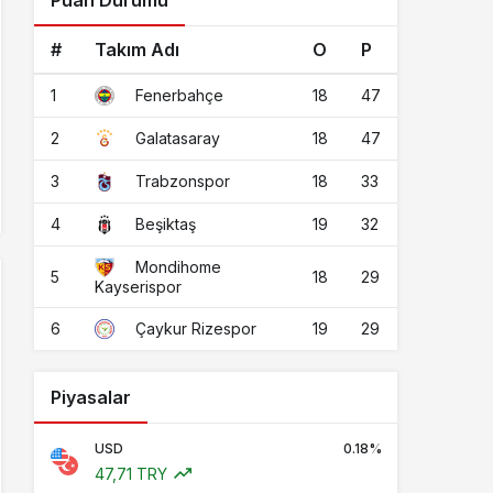
Puan Durumu
#
Takım Adı
O
P
1
18
47
Fenerbahçe
2
18
47
Galatasaray
3
18
33
Trabzonspor
4
19
32
Beşiktaş
Mondihome
5
18
29
Kayserispor
6
19
29
Çaykur Rizespor
Piyasalar
USD
0.18%
47,71 TRY