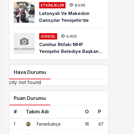
8.036
ETKINLIKLER
Letonyalı Ve Makedon
Dansçılar Yenişehir’de
6.900
GÜNCEL
Cumhur İttifakı MHP
Yenişehir Belediye Başkan
Adayı Davut Aydın Röportajı
Hava Durumu
city not found
Puan Durumu
#
Takım Adı
O
P
1
18
47
Fenerbahçe