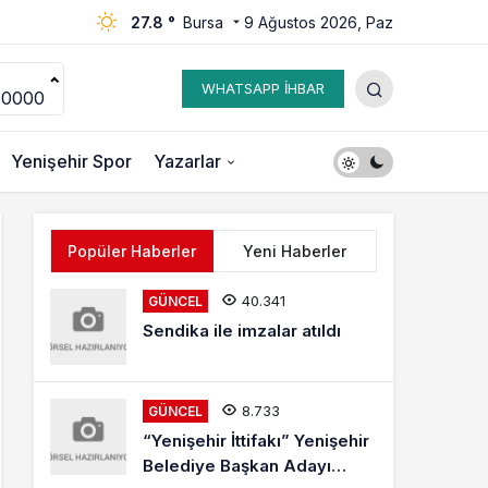
27.8 °
Bursa
9 Ağustos 2026, Paz
WHATSAPP İHBAR
00000
Yenişehir Spor
Yazarlar
Popüler Haberler
Yeni Haberler
40.341
GÜNCEL
Sendika ile imzalar atıldı
8.733
GÜNCEL
“Yenişehir İttifakı” Yenişehir
Belediye Başkan Adayı