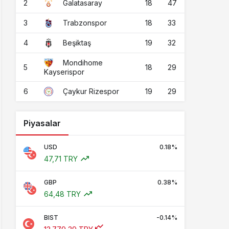
2
18
47
Galatasaray
3
18
33
Trabzonspor
4
19
32
Beşiktaş
Mondihome
5
18
29
Kayserispor
6
19
29
Çaykur Rizespor
Piyasalar
USD
0.18%
47,71 TRY
GBP
0.38%
64,48 TRY
BIST
-0.14%