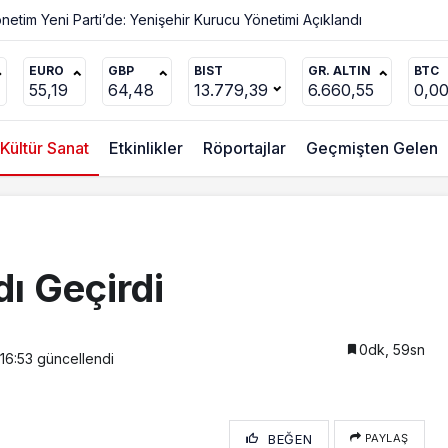
EURO
GBP
BIST
GR. ALTIN
BTC
55,19
64,48
13.779,39
6.660,55
0,0
Kültür Sanat
Etkinlikler
Röportajlar
Geçmişten Gelen
dı Geçirdi
0dk, 59sn
 16:53
güncellendi
BEĞEN
PAYLAŞ