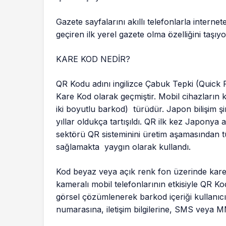
Gazete sayfalarını akıllı telefonlarla intern
geçiren ilk yerel gazete olma özelliğini taşıyo
KARE KOD NEDİR?
QR Kodu adını ingilizce Çabuk Tepki (Quick R
Kare Kod olarak geçmiştir. Mobil cihazların
iki boyutlu barkod) türüdür. Japon bilişim şir
yıllar oldukça tartışıldı. QR ilk kez Japony
sektörü QR sisteminini üretim aşamasından tü
sağlamakta yaygın olarak kullandı.
Kod beyaz veya açık renk fon üzerinde kare 
kameralı mobil telefonlarının etkisiyle QR K
görsel çözümlenerek barkod içeriği kullanıcıy
numarasına, iletişim bilgilerine, SMS veya M