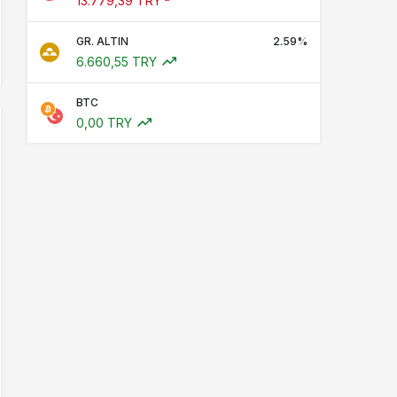
13.779,39 TRY
GR. ALTIN
2.59%
6.660,55 TRY
BTC
0,00 TRY