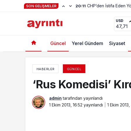
SON GELIŞMELER
Ayrıntı Gazetesi’nden bir ilk
USD
47,71
Güncel
Yerel Gündem
Siyaset
HABERLER
GÜNCEL
‘Rus Komedisi’ Kır
admin
tarafından yayınlandı
1 Ekim 2013, 16:52
yayınlandı
1 Ekim 2013,