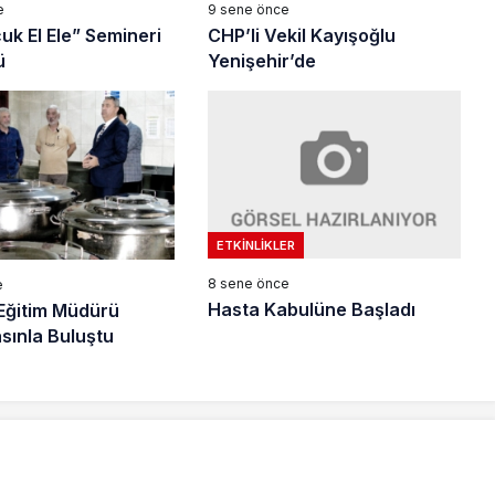
e
9 sene önce
uk El Ele” Semineri
CHP’li Vekil Kayışoğlu
ü
Yenişehir’de
ETKINLIKLER
8 sene önce
e
Hasta Kabulüne Başladı
i Eğitim Müdürü
sınla Buluştu