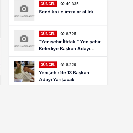
40.335
GÜNCEL
Sendika ile imzalar atıldı
8.725
GÜNCEL
“Yenişehir İttifakı” Yenişehir
Belediye Başkan Adayı
Mehmet Kaya Röportajı
8.229
GÜNCEL
Yenişehir’de 13 Başkan
Adayı Yarışacak
8.025
ETKINLIKLER
Letonyalı Ve Makedon
Dansçılar Yenişehir’de
6.893
GÜNCEL