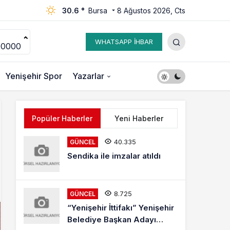
30.6 °
Bursa
8 Ağustos 2026, Cts
WHATSAPP İHBAR
00000
Yenişehir Spor
Yazarlar
Popüler Haberler
Yeni Haberler
40.335
GÜNCEL
Sendika ile imzalar atıldı
8.725
GÜNCEL
“Yenişehir İttifakı” Yenişehir
Belediye Başkan Adayı