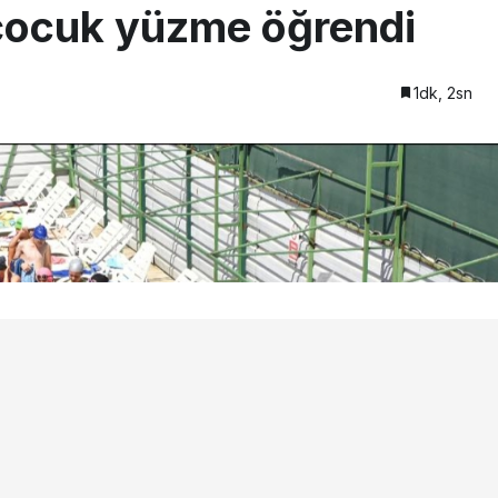
çocuk yüzme öğrendi
1dk, 2sn