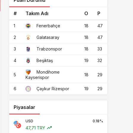
Puan Durumu
#
Takım Adı
O
P
1
18
47
Fenerbahçe
2
18
47
Galatasaray
3
18
33
Trabzonspor
4
19
32
Beşiktaş
Mondihome
5
18
29
Kayserispor
6
19
29
Çaykur Rizespor
Piyasalar
USD
0.18%
47,71 TRY