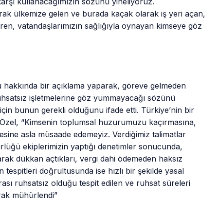
karşı kullanacağımızın sözünü yineliyoruz.
arak ülkemize gelen ve burada kaçak olarak iş yeri açan,
a giren, vatandaşlarımızın sağlığıyla oynayan kimseye göz
u hakkında bir açıklama yaparak, göreve gelmeden
ruhsatsız işletmelerine göz yummayacağı sözünü
için bunun gerekli olduğunu ifade etti. Türkiye’nin bir
 Özel, “Kimsenin toplumsal huzurumuzu kaçırmasına,
sine asla müsaade edemeyiz. Verdiğimiz talimatlar
rlüğü ekiplerimizin yaptığı denetimler sonucunda,
larak dükkan açtıkları, vergi dahi ödemeden haksız
in tespitleri doğrultusunda ise hızlı bir şekilde yasal
rası ruhsatsız olduğu tespit edilen ve ruhsat süreleri
larak mühürlendi”