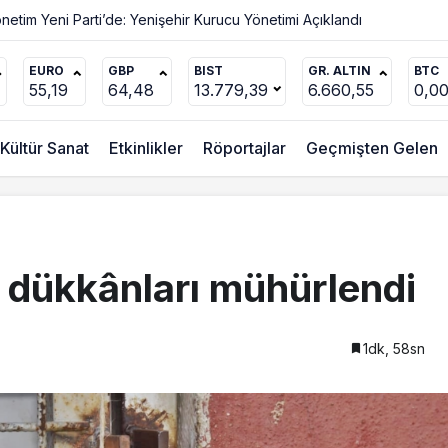
Değişmez
EURO
GBP
BIST
GR. ALTIN
BTC
55,19
64,48
13.779,39
6.660,55
0,0
Kültür Sanat
Etkinlikler
Röportajlar
Geçmişten Gelen
k dükkânları mühürlendi
1dk, 58sn