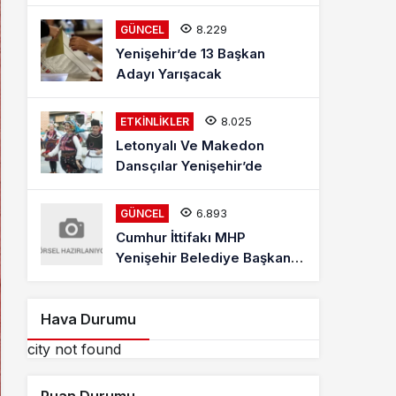
Mehmet Kaya Röportajı
8.229
GÜNCEL
Yenişehir’de 13 Başkan
Adayı Yarışacak
8.025
ETKINLIKLER
Letonyalı Ve Makedon
Dansçılar Yenişehir’de
6.893
GÜNCEL
Cumhur İttifakı MHP
Yenişehir Belediye Başkan
Adayı Davut Aydın Röportajı
Hava Durumu
city not found