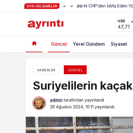
Hayat Kendiliğinden 
23:01
SON GELIŞMELER
Yenişehir’de 380 çocuk yüzme öğrendi
USD
47,71
Güncel
Yerel Gündem
Siyaset
HABERLER
GÜNCEL
Suriyelilerin kaça
admin
tarafından yayınlandı
26 Ağustos 2024, 10:11
yayınlandı