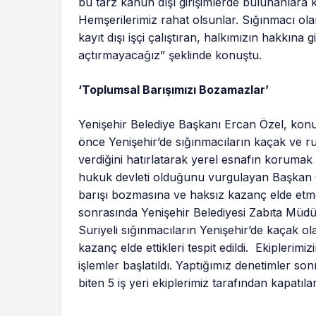
bu tarz kanun dışı girişimlerde bulunanlara 
Hemşerilerimiz rahat olsunlar. Sığınmacı ol
kayıt dışı işçi çalıştıran, halkımızın hakkın
açtırmayacağız” şeklinde konuştu.
‘Toplumsal Barışımızı Bozamazlar’
Yenişehir Belediye Başkanı Ercan Özel, kon
önce Yenişehir’de sığınmacıların kaçak ve 
verdiğini hatırlatarak yerel esnafın korumak 
hukuk devleti olduğunu vurgulayan Başkan
barışı bozmasına ve haksız kazanç elde etme
sonrasında Yenişehir Belediyesi Zabıta Müdü
Suriyeli sığınmacıların Yenişehir’de kaçak o
kazanç elde ettikleri tespit edildi. Ekiplerimiz
işlemler başlatıldı. Yaptığımız denetimler son
biten 5 iş yeri ekiplerimiz tarafından kapatı