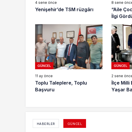
4 sene önce
8 sene önc
Yenişehir’de TSM rüzgârı
“Aile Çoc
İlgi Görd
GÜNCEL
GÜNCEL
11 ay önce
2 sene önc
Toplu Taleplere, Toplu
İlçe Mill
Başvuru
Yaşar Ba
HABERLER
GÜNCEL