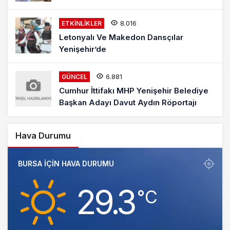
8.016
ETKINLIKLER
Letonyalı Ve Makedon Dansçılar
Yenişehir’de
6.881
GÜNCEL
Cumhur İttifakı MHP Yenişehir Belediye
Başkan Adayı Davut Aydın Röportajı
Hava Durumu
BURSA IÇIN HAVA DURUMU
29.3
‎°C