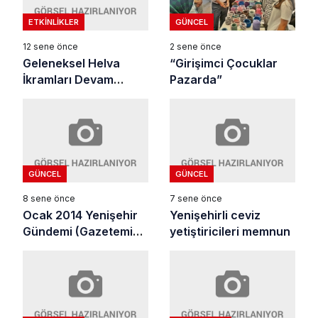
ETKINLIKLER
GÜNCEL
12 sene önce
2 sene önce
Geleneksel Helva
“Girişimci Çocuklar
İkramları Devam
Pazarda”
Ediyor
GÜNCEL
GÜNCEL
8 sene önce
7 sene önce
Ocak 2014 Yenişehir
Yenişehirli ceviz
Gündemi (Gazetemiz
yetiştiricileri memnun
Arşivi)