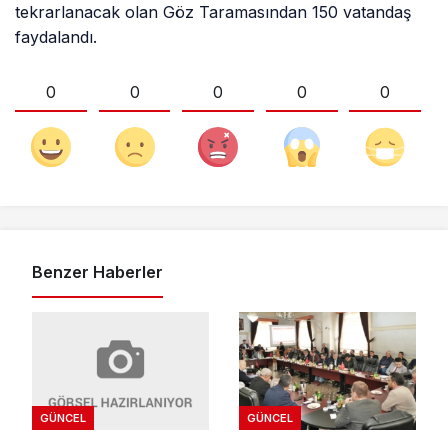
tekrarlanacak olan Göz Taramasından 150 vatandaş
faydalandı.
0
0
0
0
0
Benzer Haberler
GÜNCEL
GÜNCEL