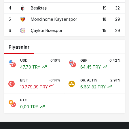
4
19
32
Beşiktaş
5
18
29
Mondihome Kayserispor
6
19
29
Çaykur Rizespor
Piyasalar
USD
0.16%
GBP
0.42%
47,70 TRY
64,45 TRY
BIST
-0.14%
GR. ALTIN
2.91%
13.779,39 TRY
6.681,82 TRY
BTC
0,00 TRY