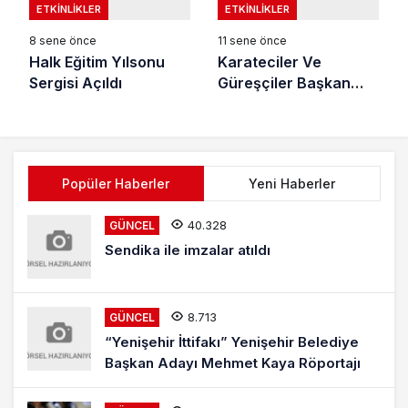
ETKINLIKLER
ETKINLIKLER
8 sene önce
11 sene önce
Halk Eğitim Yılsonu
Karateciler Ve
Sergisi Açıldı
Güreşçiler Başkan
Çelik’i Ziyaret Etti
Popüler Haberler
Yeni Haberler
40.328
GÜNCEL
Sendika ile imzalar atıldı
8.713
GÜNCEL
“Yenişehir İttifakı” Yenişehir Belediye
Başkan Adayı Mehmet Kaya Röportajı