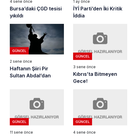
4 sene önce
1 ay önce
Bursa’daki ÇGD tesisi
İYİ Parti’den İki Kritik
yıkıldı
İddia
GÜNCEL
GÜNCEL
2 sene önce
3 sene önce
Haftanın Şiiri Pir
Kıbrıs’ta Bitmeyen
Sultan Abdal’dan
Gece!
GÜNCEL
GÜNCEL
11 sene önce
4 sene önce