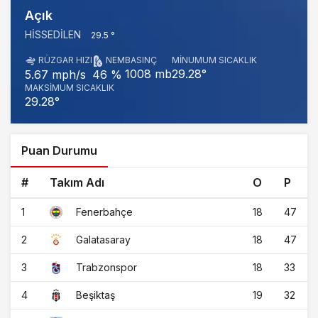
Açık
HISSEDILEN
29.5 °
RÜZGAR HIZI
NEM
BASINÇ
MINUMUM SICAKLIK
1008 mb
29.28°
5.67 mph/s
46 %
MAKSIMUM SICAKLIK
29.28°
Puan Durumu
#
Takım Adı
O
P
1
18
47
Fenerbahçe
2
18
47
Galatasaray
3
18
33
Trabzonspor
4
19
32
Beşiktaş