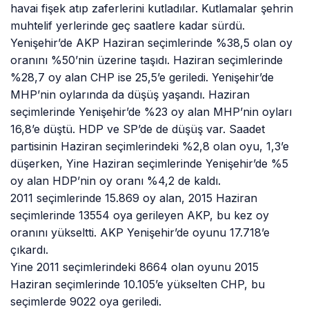
havai fişek atıp zaferlerini kutladılar. Kutlamalar şehrin
muhtelif yerlerinde geç saatlere kadar sürdü.
Yenişehir’de AKP Haziran seçimlerinde %38,5 olan oy
oranını %50’nin üzerine taşıdı. Haziran seçimlerinde
%28,7 oy alan CHP ise 25,5’e geriledi. Yenişehir’de
MHP’nin oylarında da düşüş yaşandı. Haziran
seçimlerinde Yenişehir’de %23 oy alan MHP’nin oyları
16,8’e düştü. HDP ve SP’de de düşüş var. Saadet
partisinin Haziran seçimlerindeki %2,8 olan oyu, 1,3’e
düşerken, Yine Haziran seçimlerinde Yenişehir’de %5
oy alan HDP’nin oy oranı %4,2 de kaldı.
2011 seçimlerinde 15.869 oy alan, 2015 Haziran
seçimlerinde 13554 oya gerileyen AKP, bu kez oy
oranını yükseltti. AKP Yenişehir’de oyunu 17.718’e
çıkardı.
Yine 2011 seçimlerindeki 8664 olan oyunu 2015
Haziran seçimlerinde 10.105’e yükselten CHP, bu
seçimlerde 9022 oya geriledi.