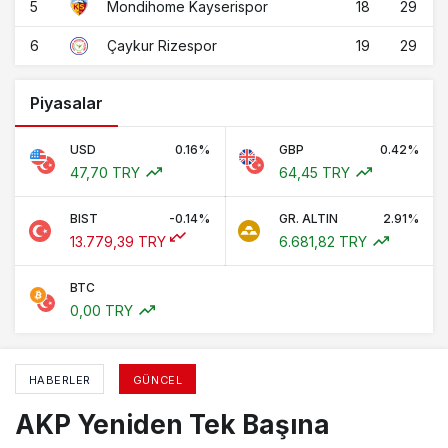
5
18
29
Mondihome Kayserispor
6
19
29
Çaykur Rizespor
Piyasalar
USD
0.16%
GBP
0.42%
47,70 TRY
64,45 TRY
BIST
-0.14%
GR. ALTIN
2.91%
13.779,39 TRY
6.681,82 TRY
BTC
0,00 TRY
HABERLER
GÜNCEL
AKP Yeniden Tek Başına