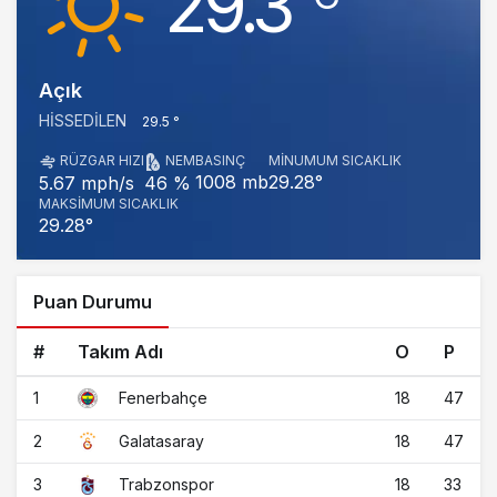
29.3
Açık
HISSEDILEN
29.5 °
RÜZGAR HIZI
NEM
BASINÇ
MINUMUM SICAKLIK
1008 mb
29.28°
5.67 mph/s
46 %
MAKSIMUM SICAKLIK
29.28°
Puan Durumu
#
Takım Adı
O
P
1
18
47
Fenerbahçe
2
18
47
Galatasaray
3
18
33
Trabzonspor