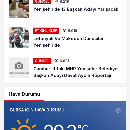
8.219
GÜNCEL
Yenişehir’de 13 Başkan Adayı Yarışacak
8.016
ETKINLIKLER
Letonyalı Ve Makedon Dansçılar
Yenişehir’de
6.881
GÜNCEL
Cumhur İttifakı MHP Yenişehir Belediye
Başkan Adayı Davut Aydın Röportajı
Hava Durumu
BURSA IÇIN HAVA DURUMU
‎°C