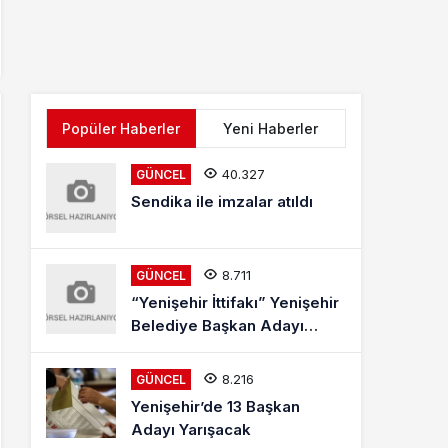
Popüler Haberler
Yeni Haberler
40.327
GÜNCEL
Sendika ile imzalar atıldı
8.711
GÜNCEL
“Yenişehir İttifakı” Yenişehir
Belediye Başkan Adayı
Mehmet Kaya Röportajı
8.216
GÜNCEL
Yenişehir’de 13 Başkan
Adayı Yarışacak