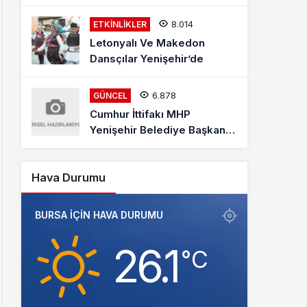
8.014
ETKINLIKLER
Letonyalı Ve Makedon
Dansçılar Yenişehir’de
6.878
GÜNCEL
Cumhur İttifakı MHP
Yenişehir Belediye Başkan
Adayı Davut Aydın Röportajı
Hava Durumu
BURSA IÇIN HAVA DURUMU
26.1
‎°C