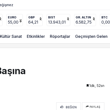
ücel’den
EURO
GBP
BIST
GR. ALTIN
BTC
55,00
64,21
13.943,01
6.582,75
0,0
Kültür Sanat
Etkinlikler
Röportajlar
Geçmişten Gelen
Başına
1dk, 52sn
BEĞEN
PAYLAŞ