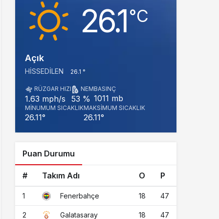
26.1
‎°C
Açık
HISSEDILEN
26.1 °
RÜZGAR HIZI
NEM
BASINÇ
1011 mb
1.63 mph/s
53 %
MINUMUM SICAKLIK
MAKSIMUM SICAKLIK
26.11°
26.11°
Puan Durumu
#
Takım Adı
O
P
1
18
47
Fenerbahçe
2
18
47
Galatasaray