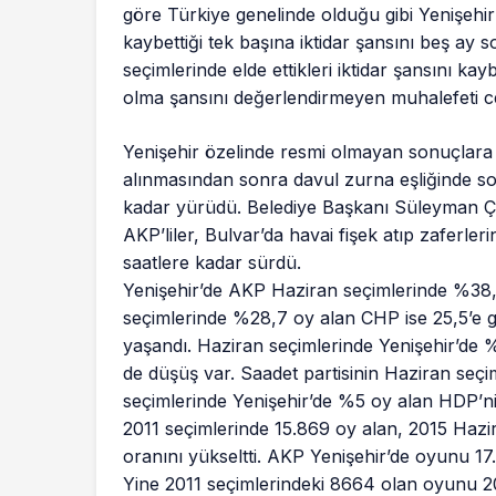
göre Türkiye genelinde olduğu gibi Yenişehi
kaybettiği tek başına iktidar şansını beş ay 
seçimlerinde elde ettikleri iktidar şansını kay
olma şansını değerlendirmeyen muhalefeti ce
Yenişehir özelinde resmi olmayan sonuçlara 
alınmasından sonra davul zurna eşliğinde so
kadar yürüdü. Belediye Başkanı Süleyman Çel
AKP’liler, Bulvar’da havai fişek atıp zaferler
saatlere kadar sürdü.
Yenişehir’de AKP Haziran seçimlerinde %38,5
seçimlerinde %28,7 oy alan CHP ise 25,5’e g
yaşandı. Haziran seçimlerinde Yenişehir’de 
de düşüş var. Saadet partisinin Haziran seç
seçimlerinde Yenişehir’de %5 oy alan HDP’ni
2011 seçimlerinde 15.869 oy alan, 2015 Haz
oranını yükseltti. AKP Yenişehir’de oyunu 17.
Yine 2011 seçimlerindeki 8664 olan oyunu 2