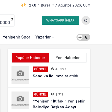
27.8 °
Bursa
7 Ağustos 2026, Cum
WHATSAPP İHBAR
00000
Yenişehir Spor
Yazarlar
Popüler Haberler
Yeni Haberler
40.327
GÜNCEL
Sendika ile imzalar atıldı
8.711
GÜNCEL
“Yenişehir İttifakı” Yenişehir
Belediye Başkan Adayı