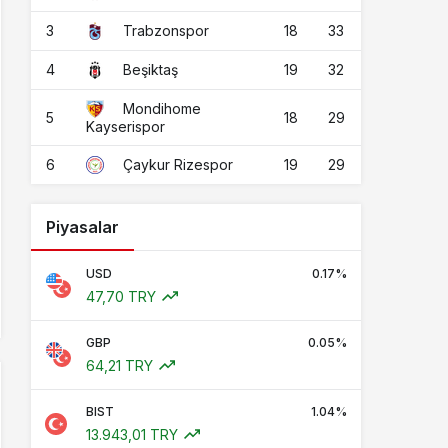
3
18
33
Trabzonspor
4
19
32
Beşiktaş
Mondihome
5
18
29
Kayserispor
6
19
29
Çaykur Rizespor
Piyasalar
USD
0.17%
47,70 TRY
GBP
0.05%
64,21 TRY
BIST
1.04%
13.943,01 TRY