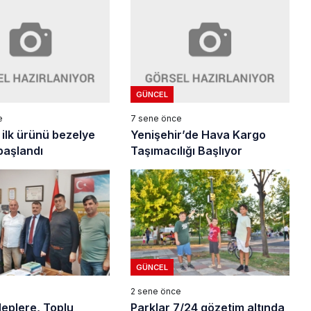
GÜNCEL
e
7 sene önce
ilk ürünü bezelye
Yenişehir’de Hava Kargo
başlandı
Taşımacılığı Başlıyor
GÜNCEL
2 sene önce
leplere, Toplu
Parklar 7/24 gözetim altında