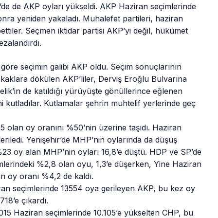
r’de de AKP oyları yükseldi. AKP Haziran seçimlerinde
sonra yeniden yakaladı. Muhalefet partileri, haziran
bettiler. Seçmen iktidar partisi AKP’yi değil, hükümet
zalandırdı.
göre seçimin galibi AKP oldu. Seçim sonuçlarının
kaklara dökülen AKP’liler, Derviş Eroğlu Bulvarına
ik’in de katıldığı yürüyüşte gönüllerince eğlenen
ini kutladılar. Kutlamalar şehrin muhtelif yerlerinde geç
 olan oy oranını %50’nin üzerine taşıdı. Haziran
eriledi. Yenişehir’de MHP’nin oylarında da düşüş
%23 oy alan MHP’nin oyları 16,8’e düştü. HDP ve SP’de
imlerindeki %2,8 olan oyu, 1,3’e düşerken, Yine Haziran
n oy oranı %4,2 de kaldı.
iran seçimlerinde 13554 oya gerileyen AKP, bu kez oy
718’e çıkardı.
015 Haziran seçimlerinde 10.105’e yükselten CHP, bu