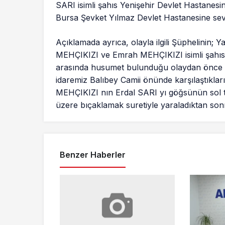
SARI isimli şahıs Yenişehir Devlet Hastanesine
Bursa Şevket Yılmaz Devlet Hastanesine sevk e
Açıklamada ayrıca, olayla ilgili Şüphelinin; Y
MEHÇIKIZI ve Emrah MEHÇIKIZI isimli şahıs
arasında husumet bulunduğu olaydan önce 
idaremiz Balıbey Camii önünde karşılaştıkla
MEHÇIKIZI nın Erdal SARI yı göğsünün sol ta
üzere bıçaklamak suretiyle yaraladıktan sonra 
Benzer Haberler