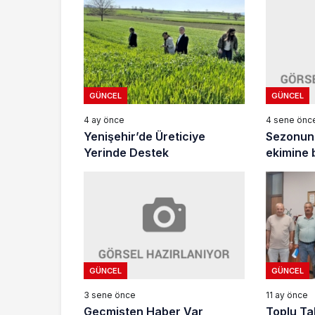
GÜNCEL
GÜNCEL
4 sene önc
4 ay önce
Sezonun 
Yenişehir’de Üreticiye
ekimine 
Yerinde Destek
GÜNCEL
GÜNCEL
3 sene önce
11 ay önce
Geçmişten Haber Var
Toplu Ta