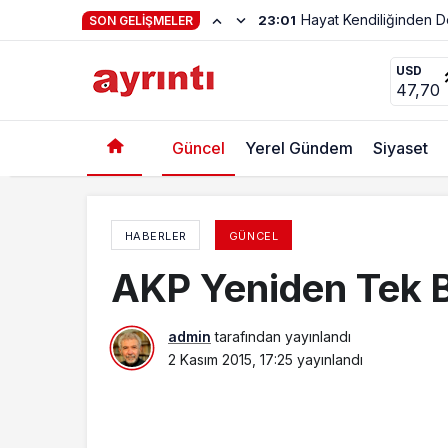
Haftanın Şiiri Adnan Y
22:56
SON GELIŞMELER
Bıçakla Yaralamada Bir Tutuklama
USD
47,70
Güncel
Yerel Gündem
Siyaset
HABERLER
GÜNCEL
AKP Yeniden Tek 
admin
tarafından yayınlandı
2 Kasım 2015, 17:25
yayınlandı