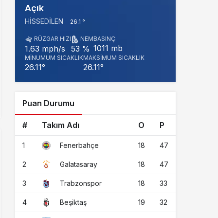
Açık
HISSEDILEN
26.1 °
RÜZGAR HIZI
NEM
BASINÇ
1011 mb
1.63 mph/s
53 %
MINUMUM SICAKLIK
MAKSIMUM SICAKLIK
26.11°
26.11°
Puan Durumu
#
Takım Adı
O
P
1
18
47
Fenerbahçe
2
18
47
Galatasaray
3
18
33
Trabzonspor
4
19
32
Beşiktaş