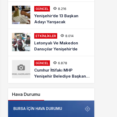
Mehmet Kaya Röportajı
8.216
GÜNCEL
Yenişehir’de 13 Başkan
Adayı Yarışacak
8.014
ETKINLIKLER
Letonyalı Ve Makedon
Dansçılar Yenişehir’de
6.878
GÜNCEL
Cumhur İttifakı MHP
Yenişehir Belediye Başkan
Adayı Davut Aydın Röportajı
Hava Durumu
BURSA IÇIN HAVA DURUMU