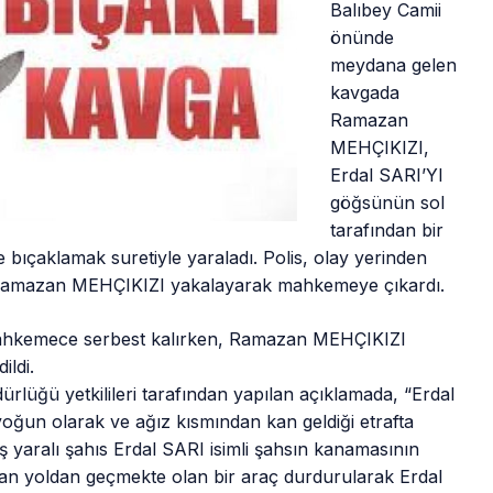
Balıbey Camii
önünde
meydana gelen
kavgada
Ramazan
MEHÇIKIZI,
Erdal SARI’YI
göğsünün sol
tarafından bir
 bıçaklamak suretiyle yaraladı. Polis, olay yerinden
Ramazan MEHÇIKIZI yakalayarak mahkemeye çıkardı.
mahkemece serbest kalırken, Ramazan MEHÇIKIZI
ldi.
dürlüğü yetkilileri tarafından yapılan açıklamada, “Erdal
yoğun olarak ve ağız kısmından kan geldiği etrafta
yaralı şahıs Erdal SARI isimli şahsın kanamasının
an yoldan geçmekte olan bir araç durdurularak Erdal