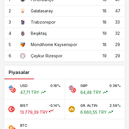
2
18
47
Galatasaray
3
18
33
Trabzonspor
4
19
32
Beşiktaş
5
18
29
Mondihome Kayserispor
6
19
29
Çaykur Rizespor
Piyasalar
USD
0.18%
GBP
0.38%
47,71 TRY
64,48 TRY
BIST
-0.14%
GR. ALTIN
2.59%
13.779,39 TRY
6.660,55 TRY
BTC