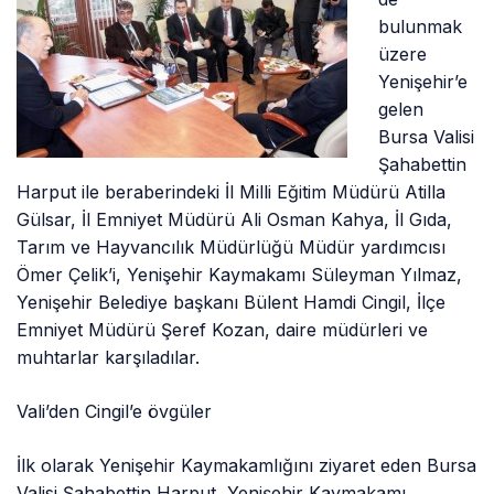
bulunmak
üzere
Yenişehir’e
gelen
Bursa Valisi
Şahabettin
Harput ile beraberindeki İl Milli Eğitim Müdürü Atilla
Gülsar, İl Emniyet Müdürü Ali Osman Kahya, İl Gıda,
Tarım ve Hayvancılık Müdürlüğü Müdür yardımcısı
Ömer Çelik’i, Yenişehir Kaymakamı Süleyman Yılmaz,
Yenişehir Belediye başkanı Bülent Hamdi Cingil, İlçe
Emniyet Müdürü Şeref Kozan, daire müdürleri ve
muhtarlar karşıladılar.
Vali’den Cingil’e övgüler
İlk olarak Yenişehir Kaymakamlığını ziyaret eden Bursa
Valisi Şahabettin Harput, Yenişehir Kaymakamı