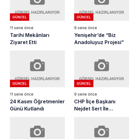
GÜNCEL
GÜNCEL
11 sene önce
9 sene önce
Tarihi Mekânları
Yenişehir’de “Biz
Ziyaret Etti
Anadoluyuz Projesi”
GÜNCEL
GÜNCEL
11 sene önce
9 sene önce
24 Kasım Öğretmenler
CHP İlçe Başkanı
Günü Kutlandı
Nejdet Sert İle
Referandum Üzerine