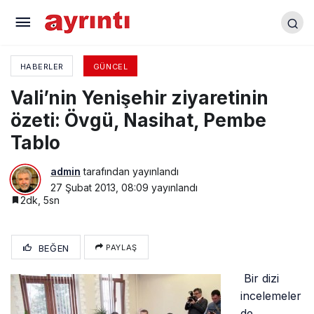
Hüseyin Şahin hep aynı…
HABERLER
GÜNCEL
Vali’nin Yenişehir ziyaretinin
özeti: Övgü, Nasihat, Pembe
Tablo
admin
tarafından yayınlandı
27 Şubat 2013, 08:09
yayınlandı
2dk, 5sn
BEĞEN
PAYLAŞ
Bir dizi
incelemeler
de