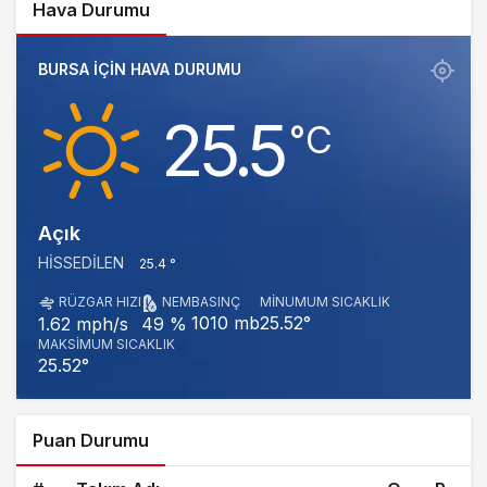
Hava Durumu
BURSA IÇIN HAVA DURUMU
25.5
‎°C
Açık
HISSEDILEN
25.4 °
RÜZGAR HIZI
NEM
BASINÇ
MINUMUM SICAKLIK
1010 mb
25.52°
1.62 mph/s
49 %
MAKSIMUM SICAKLIK
25.52°
Puan Durumu