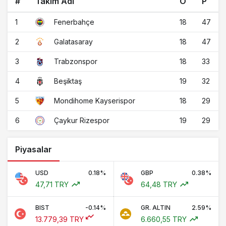
#
Takım Adı
O
P
1
18
47
Fenerbahçe
2
18
47
Galatasaray
3
18
33
Trabzonspor
4
19
32
Beşiktaş
5
18
29
Mondihome Kayserispor
6
19
29
Çaykur Rizespor
Piyasalar
USD
0.18%
GBP
0.38%
47,71 TRY
64,48 TRY
BIST
-0.14%
GR. ALTIN
2.59%
13.779,39 TRY
6.660,55 TRY