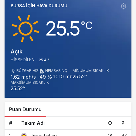
BURSA IÇIN HAVA DURUMU
25.5
‎°C
Açık
HISSEDILEN
25.4 °
RÜZGAR HIZI
NEM
BASINÇ
MINUMUM SICAKLIK
1010 mb
25.52°
1.62 mph/s
49 %
MAKSIMUM SICAKLIK
25.52°
Puan Durumu
#
Takım Adı
O
P
1
18
47
Fenerbahçe