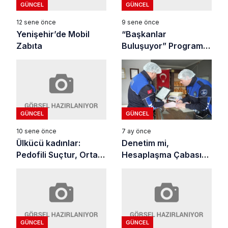
GÜNCEL
GÜNCEL
12 sene önce
9 sene önce
Yenişehir’de Mobil
“Başkanlar
Zabıta
Buluşuyor” Programı
Yenişehir’de Yapıldı
GÜNCEL
GÜNCEL
10 sene önce
7 ay önce
Ülkücü kadınlar:
Denetim mi,
Pedofili Suçtur, Ortak
Hesaplaşma Çabası
Olmayacağız!
mı?
GÜNCEL
GÜNCEL