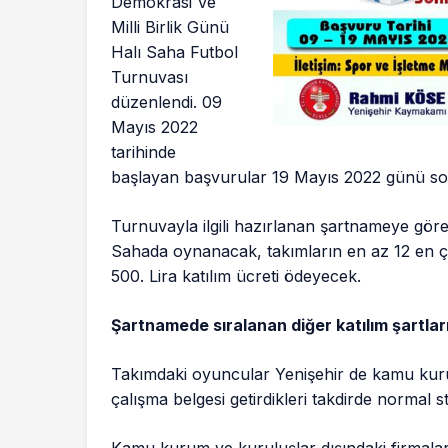
Demokrasi Ve
Milli Birlik Günü
Halı Saha Futbol
Turnuvası
düzenlendi. 09
Mayıs 2022
tarihinde
başlayan başvurular 19 Mayıs 2022 günü so
Turnuvayla ilgili hazırlanan şartnameye gör
Sahada oynanacak, takımların en az 12 en ç
500. Lira katılım ücreti ödeyecek.
Şartnamede sıralanan diğer
katılım şartlar
Takımdaki oyuncular Yenişehir de kamu kuru
çalışma belgesi getirdikleri takdirde normal s
Kamu kurum ve kuruluşlar dışındaki firmalard