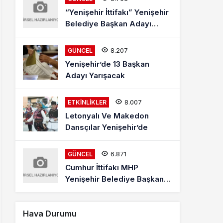
“Yenişehir İttifakı” Yenişehir
Belediye Başkan Adayı
Mehmet Kaya Röportajı
8.207
GÜNCEL
Yenişehir’de 13 Başkan
Adayı Yarışacak
8.007
ETKINLIKLER
Letonyalı Ve Makedon
Dansçılar Yenişehir’de
6.871
GÜNCEL
Cumhur İttifakı MHP
Yenişehir Belediye Başkan
Adayı Davut Aydın Röportajı
Hava Durumu