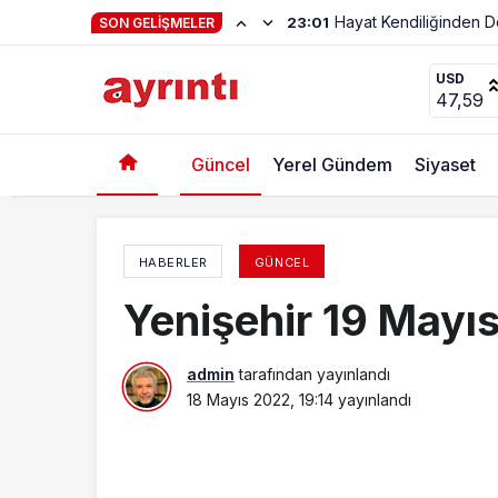
Haftanın Şiiri Adnan Y
22:56
SON GELIŞMELER
15 Temmuz Şehitleri anısına futbol turnuvası 
USD
47,59
Güncel
Yerel Gündem
Siyaset
HABERLER
GÜNCEL
Yenişehir 19 Mayıs
admin
tarafından yayınlandı
18 Mayıs 2022, 19:14
yayınlandı