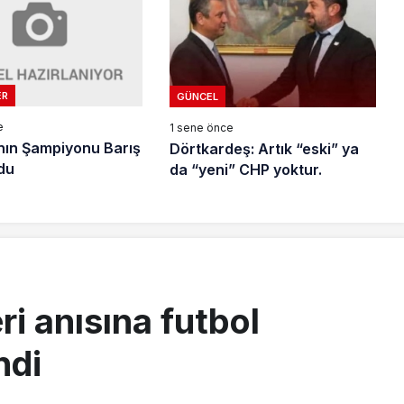
ER
GÜNCEL
e
1 sene önce
ın Şampiyonu Barış
Dörtkardeş: Artık “eski” ya
du
da “yeni” CHP yoktur.
i anısına futbol
ndi