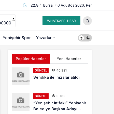
22.8 °
Bursa
6 Ağustos 2026, Per
WHATSAPP İHBAR
00000
Yenişehir Spor
Yazarlar
Popüler Haberler
Yeni Haberler
40.321
GÜNCEL
Sendika ile imzalar atıldı
8.703
GÜNCEL
“Yenişehir İttifakı” Yenişehir
Belediye Başkan Adayı