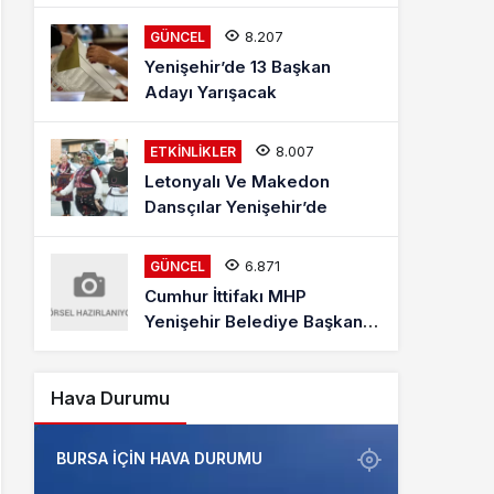
Mehmet Kaya Röportajı
8.207
GÜNCEL
Yenişehir’de 13 Başkan
Adayı Yarışacak
8.007
ETKINLIKLER
Letonyalı Ve Makedon
Dansçılar Yenişehir’de
6.871
GÜNCEL
Cumhur İttifakı MHP
Yenişehir Belediye Başkan
Adayı Davut Aydın Röportajı
Hava Durumu
BURSA IÇIN HAVA DURUMU