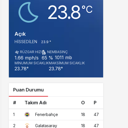
23.8
‎°C
Açık
HISSEDILEN
23.9 °
RÜZGAR HIZI
NEM
BASINÇ
1011 mb
1.66 mph/s
65 %
MINUMUM SICAKLIK
MAKSIMUM SICAKLIK
23.78°
23.78°
Puan Durumu
#
Takım Adı
O
P
1
18
47
Fenerbahçe
2
18
47
Galatasaray