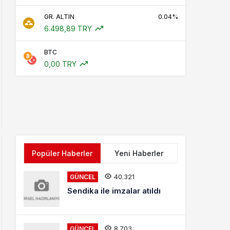
GR. ALTIN
0.04%
6.498,89 TRY
BTC
0,00 TRY
Popüler Haberler
Yeni Haberler
40.321
GÜNCEL
Sendika ile imzalar atıldı
8.703
GÜNCEL