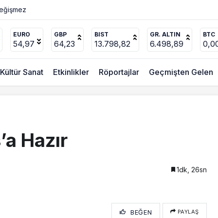
ücel’den
düzenlendi
EURO
GBP
BIST
GR. ALTIN
BTC
54,97
64,23
13.798,82
6.498,89
0,0
Kültür Sanat
Etkinlikler
Röportajlar
Geçmişten Gelen
’a Hazır
1dk, 26sn
BEĞEN
PAYLAŞ