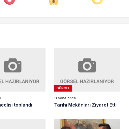
GÜNCEL
e
11 sene önce
meclisi toplandı
Tarihi Mekânları Ziyaret Etti