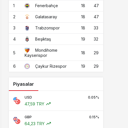
1
18
47
Fenerbahçe
2
18
47
Galatasaray
3
18
33
Trabzonspor
4
19
32
Beşiktaş
Mondihome
5
18
29
Kayserispor
6
19
29
Çaykur Rizespor
Piyasalar
USD
0.05%
47,59 TRY
GBP
0.15%
64,23 TRY