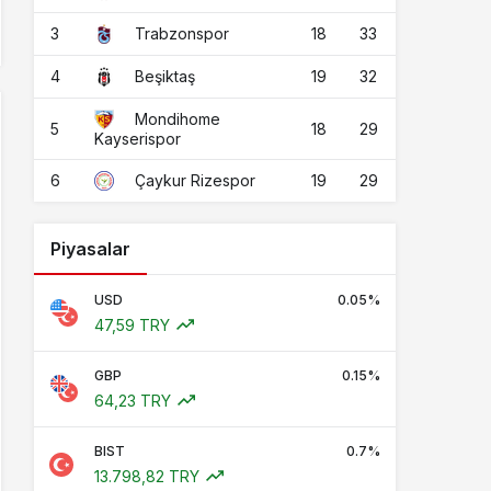
3
18
33
Trabzonspor
4
19
32
Beşiktaş
Mondihome
5
18
29
Kayserispor
6
19
29
Çaykur Rizespor
Piyasalar
USD
0.05%
47,59 TRY
GBP
0.15%
64,23 TRY
BIST
0.7%
13.798,82 TRY