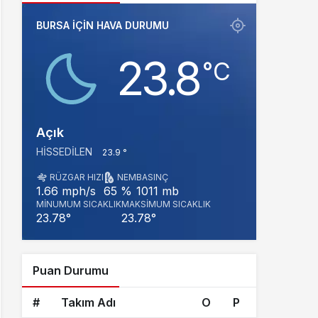
BURSA IÇIN HAVA DURUMU
23.8
‎°C
Açık
HISSEDILEN
23.9 °
RÜZGAR HIZI
NEM
BASINÇ
1011 mb
1.66 mph/s
65 %
MINUMUM SICAKLIK
MAKSIMUM SICAKLIK
23.78°
23.78°
Puan Durumu
#
Takım Adı
O
P