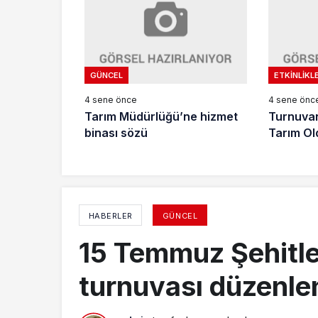
GÜNCEL
ETKINLIKL
4 sene önce
4 sene önc
Tarım Müdürlüğü’ne hizmet
Turnuvan
binası sözü
Tarım Ol
HABERLER
GÜNCEL
15 Temmuz Şehitler
turnuvası düzenle