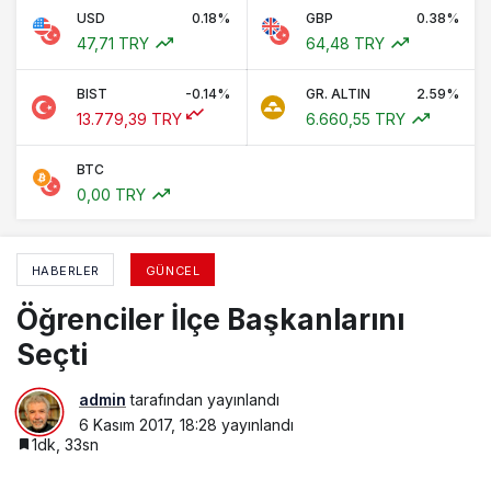
USD
0.18%
GBP
0.38%
47,71 TRY
64,48 TRY
BIST
-0.14%
GR. ALTIN
2.59%
13.779,39 TRY
6.660,55 TRY
BTC
0,00 TRY
HABERLER
GÜNCEL
Öğrenciler İlçe Başkanlarını
Seçti
admin
tarafından yayınlandı
6 Kasım 2017, 18:28
yayınlandı
1dk, 33sn