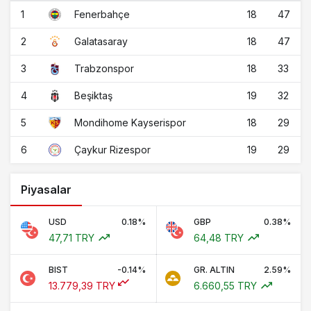
1
18
47
Fenerbahçe
2
18
47
Galatasaray
3
18
33
Trabzonspor
4
19
32
Beşiktaş
5
18
29
Mondihome Kayserispor
6
19
29
Çaykur Rizespor
Piyasalar
USD
0.18%
GBP
0.38%
47,71 TRY
64,48 TRY
BIST
-0.14%
GR. ALTIN
2.59%
13.779,39 TRY
6.660,55 TRY