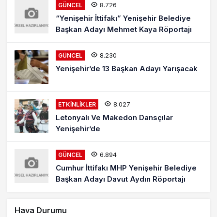
8.726
GÜNCEL
“Yenişehir İttifakı” Yenişehir Belediye
Başkan Adayı Mehmet Kaya Röportajı
8.230
GÜNCEL
Yenişehir’de 13 Başkan Adayı Yarışacak
8.027
ETKINLIKLER
Letonyalı Ve Makedon Dansçılar
Yenişehir’de
6.894
GÜNCEL
Cumhur İttifakı MHP Yenişehir Belediye
Başkan Adayı Davut Aydın Röportajı
Hava Durumu