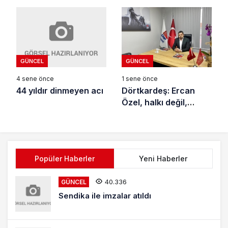
GÜNCEL
GÜNCEL
4 sene önce
1 sene önce
44 yıldır dinmeyen acı
Dörtkardeş: Ercan
Özel, halkı değil,
kendini
kandırmaktadır
Popüler Haberler
Yeni Haberler
40.336
GÜNCEL
Sendika ile imzalar atıldı