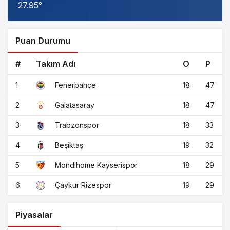
27.95°
Puan Durumu
#
Takım Adı
O
P
1
18
47
Fenerbahçe
2
18
47
Galatasaray
3
18
33
Trabzonspor
4
19
32
Beşiktaş
5
18
29
Mondihome Kayserispor
6
19
29
Çaykur Rizespor
Piyasalar