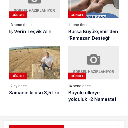
GÜNCEL
GÜNCEL
13 sene önce
1 sene önce
İş Verin Teşvik Alın
Bursa Büyükşehir’den
‘Ramazan Desteği’
GÜNCEL
GÜNCEL
14 sene önce
12 ay önce
Büyülü ülkeye
Samanın kilosu 3,5 lira
yolculuk -2 Nameste!