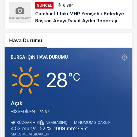
6.894
GÜNCEL
Cumhur İttifakı MHP Yenişehir Belediye
Başkan Adayı Davut Aydın Röportajı
Hava Durumu
BURSA IÇIN HAVA DURUMU
28
‎°C
Açık
HISSEDILEN
28.6 °
RÜZGAR HIZI
NEM
BASINÇ
MINUMUM SICAKLIK
1009 mb
27.95°
4.53 mph/s
52 %
MAKSIMUM SICAKLIK