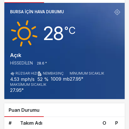
BURSA IÇIN HAVA DURUMU
28
‎°C
Açık
HISSEDILEN
28.6 °
RÜZGAR HIZI
NEM
BASINÇ
MINUMUM SICAKLIK
1009 mb
27.95°
4.53 mph/s
52 %
MAKSIMUM SICAKLIK
27.95°
Puan Durumu
#
Takım Adı
O
P