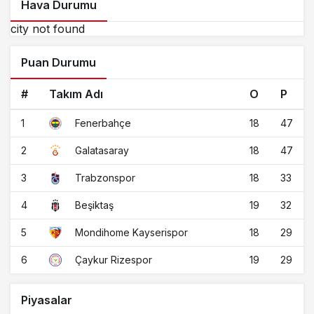
Hava Durumu
city not found
Puan Durumu
#
Takım Adı
O
P
1
18
47
Fenerbahçe
2
18
47
Galatasaray
3
18
33
Trabzonspor
4
19
32
Beşiktaş
5
18
29
Mondihome Kayserispor
6
19
29
Çaykur Rizespor
Piyasalar