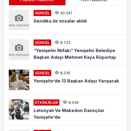
40.341
GÜNCEL
Sendika ile imzalar atıldı
8.733
GÜNCEL
“Yenişehir İttifakı” Yenişehir Belediye
Başkan Adayı Mehmet Kaya Röportajı
8.235
GÜNCEL
Yenişehir’de 13 Başkan Adayı Yarışacak
8.036
ETKINLIKLER
Letonyalı Ve Makedon Dansçılar
Yenişehir’de