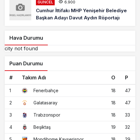
6.900
GÜNCEL
Cumhur İttifakı MHP Yenişehir Belediye
Başkan Adayı Davut Aydın Röportajı
Hava Durumu
city not found
Puan Durumu
#
Takım Adı
O
P
1
18
47
Fenerbahçe
2
18
47
Galatasaray
3
18
33
Trabzonspor
4
19
32
Beşiktaş
5
18
29
Mondihome Kayserispor