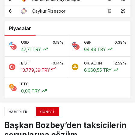
6
19
29
Çaykur Rizespor
Piyasalar
USD
0.18%
GBP
0.38%
47,71 TRY
64,48 TRY
BIST
-0.14%
GR. ALTIN
2.59%
13.779,39 TRY
6.660,55 TRY
BTC
0,00 TRY
HABERLER
GÜNCEL
Başkan Bozbey’den taksicilerin
sorunlarına çözüm