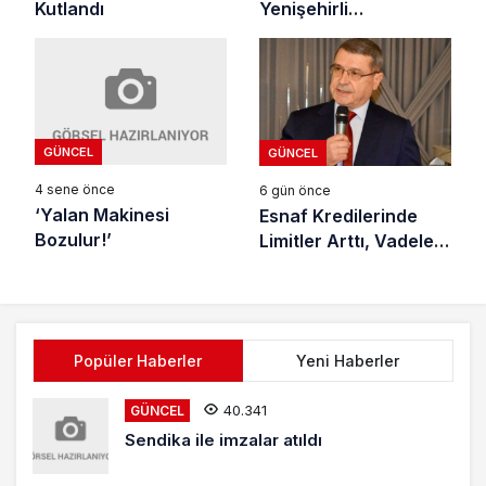
Kutlandı
Yenişehirli
İşadamlarıyla Buluştu
GÜNCEL
GÜNCEL
4 sene önce
6 gün önce
‘Yalan Makinesi
Esnaf Kredilerinde
Bozulur!’
Limitler Arttı, Vadeler
Uzadı
Popüler Haberler
Yeni Haberler
40.341
GÜNCEL
Sendika ile imzalar atıldı