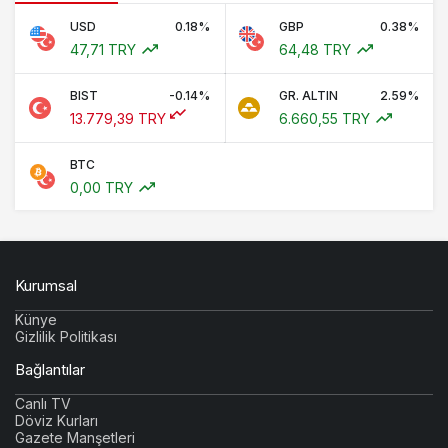
USD
0.18%
GBP
0.38%
47,71 TRY
64,48 TRY
BIST
-0.14%
GR. ALTIN
2.59%
13.779,39 TRY
6.660,55 TRY
BTC
0,00 TRY
Kurumsal
Künye
Gizlilik Politikası
Bağlantılar
Canlı TV
Döviz Kurları
Gazete Manşetleri