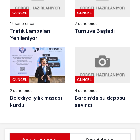
GÜNCEL
GÜNCEL
12 sene önce
7 sene önce
Trafik Lambaları
Turnuva Başladı
Yenileniyor
GÜNCEL
GÜNCEL
4 sene önce
2 sene önce
Barcın’da su deposu
Belediye iyilik masası
sevinci
kurdu
Popüler Haberler
Yeni Haberler