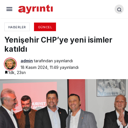
Başkan Bozbey’den taksicilerin sorunlarına
çözüm
HABERLER
GÜNCEL
Yenişehir CHP’ye yeni isimler
katıldı
admin
tarafından yayınlandı
18 Kasım 2024, 11:49
yayınlandı
1dk, 23sn