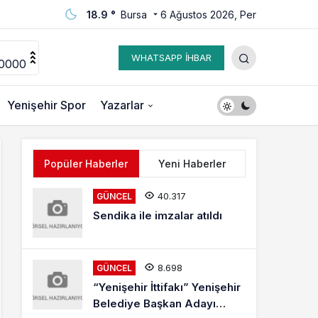
18.9 °
Bursa
6 Ağustos 2026, Per
WHATSAPP İHBAR
0000
Yenişehir Spor
Yazarlar
Popüler Haberler
Yeni Haberler
40.317
GÜNCEL
Sendika ile imzalar atıldı
8.698
GÜNCEL
“Yenişehir İttifakı” Yenişehir
Belediye Başkan Adayı