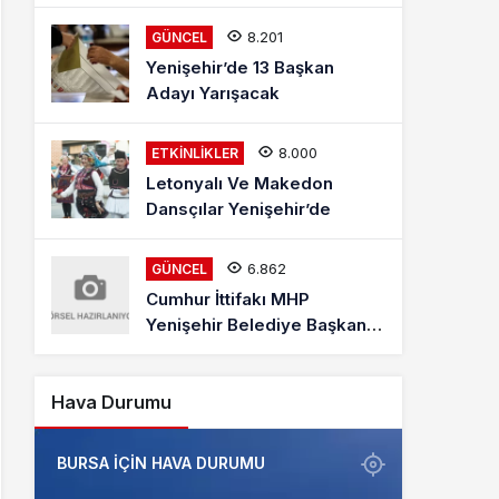
Mehmet Kaya Röportajı
8.201
GÜNCEL
Yenişehir’de 13 Başkan
Adayı Yarışacak
8.000
ETKINLIKLER
Letonyalı Ve Makedon
Dansçılar Yenişehir’de
6.862
GÜNCEL
Cumhur İttifakı MHP
Yenişehir Belediye Başkan
Adayı Davut Aydın Röportajı
Hava Durumu
BURSA IÇIN HAVA DURUMU