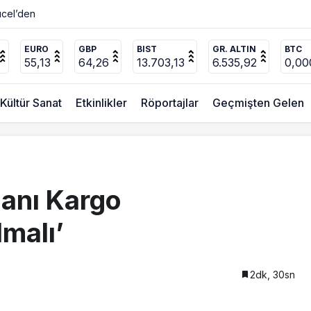
ücel’den
EURO
GBP
BIST
GR. ALTIN
BTC
55,13
64,26
13.703,13
6.535,92
0,00
Kültür Sanat
Etkinlikler
Röportajlar
Geçmişten Gelen
manı Kargo
lmalı’
2dk, 30sn