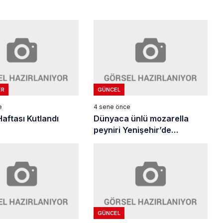
ER
GÜNCEL
e
4 sene önce
Haftası Kutlandı
Dünyaca ünlü mozarella
peyniri Yenişehir’de
üretiliyor
GÜNCEL