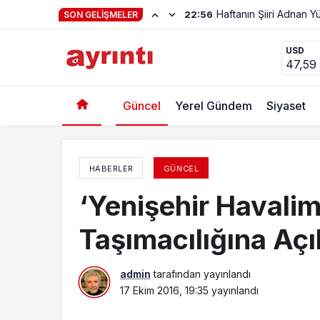
Haftanın Şiiri Adnan Y
22:56
SON GELIŞMELER
Borsa Hizmet Binasında İnşaat Başlıyor
USD
47,59
Güncel
Yerel Gündem
Siyaset
HABERLER
GÜNCEL
‘Yenişehir Havali
Taşımacılığına Açı
admin
tarafından yayınlandı
17 Ekim 2016, 19:35
yayınlandı