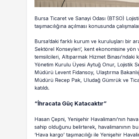
Bursa Ticaret ve Sanayi Odası (BTSO) Lojist
taşımacılığına açılması konusunda çalışmala
Bursa’daki farklı kurum ve kuruluşları bir a
Sektörel Konseyleri’, kent ekonomisine yön v
temsilcileri, Altıparmak Hizmet Binası’ndaki 
Yönetim Kurulu Üyesi Aytuğ Onur, Lojistik 
Müdürü Levent Fidansoy, Ulaştırma Bakanl
Müdürü Recep Pak, Uludağ Gümrük ve Ticare
katıldı.
“İhracata Güç Katacaktır”
Hasan Çepni, Yenişehir Havalimanı’nın hava
sahip olduğunu belirterek, havalimanının bu p
‘Hava kargo’ taşımacılığı ile Yenişehir Hava