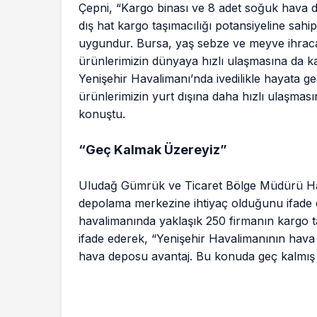
Çepni, “Kargo binası ve 8 adet soğuk hava de
dış hat kargo taşımacılığı potansiyeline sahi
uygundur. Bursa, yaş sebze ve meyve ihraca
ürünlerimizin dünyaya hızlı ulaşmasına da k
Yenişehir Havalimanı’nda ivedilikle hayata g
ürünlerimizin yurt dışına daha hızlı ulaşmas
konuştu.
“Geç Kalmak Üzereyiz”
Uludağ Gümrük ve Ticaret Bölge Müdürü Has
depolama merkezine ihtiyaç olduğunu ifade e
havalimanında yaklaşık 250 firmanın kargo t
ifade ederek, “Yenişehir Havalimanının hava 
hava deposu avantaj. Bu konuda geç kalmış değ