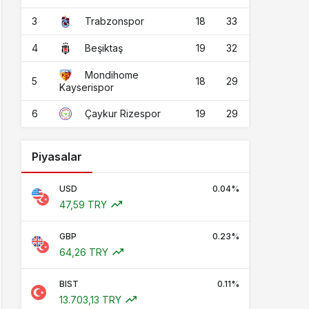
3
18
33
Trabzonspor
4
19
32
Beşiktaş
Mondihome
5
18
29
Kayserispor
6
19
29
Çaykur Rizespor
Piyasalar
USD
0.04%
47,59 TRY
GBP
0.23%
64,26 TRY
BIST
0.11%
13.703,13 TRY