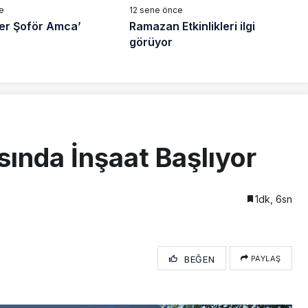
e
12 sene önce
sler Şoför Amca’
Ramazan Etkinlikleri ilgi
görüyor
ında İnşaat Başlıyor
1dk, 6sn
BEĞEN
PAYLAŞ