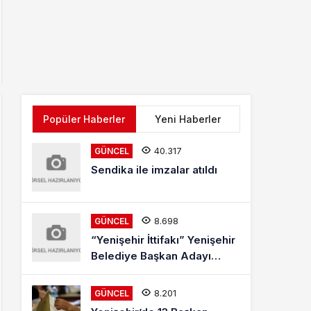
Popüler Haberler
Yeni Haberler
40.317
GÜNCEL
Sendika ile imzalar atıldı
8.698
GÜNCEL
“Yenişehir İttifakı” Yenişehir
Belediye Başkan Adayı
Mehmet Kaya Röportajı
8.201
GÜNCEL