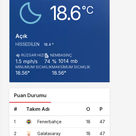
18.6
‎°C
Açık
HISSEDILEN
18.4 °
RÜZGAR HIZI
NEM
BASINÇ
1014 mb
1.5 mph/s
74 %
MINUMUM SICAKLIK
MAKSIMUM SICAKLIK
18.56°
18.56°
Puan Durumu
#
Takım Adı
O
P
1
18
47
Fenerbahçe
2
18
47
Galatasaray