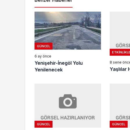
Benzer Haberler
GÜNCEL
ETKINLIKL
6 ay önce
8 sene önc
Yenişehir-İnegöl Yolu
Yaşlılar 
Yenilenecek
GÜNCEL
GÜNCEL