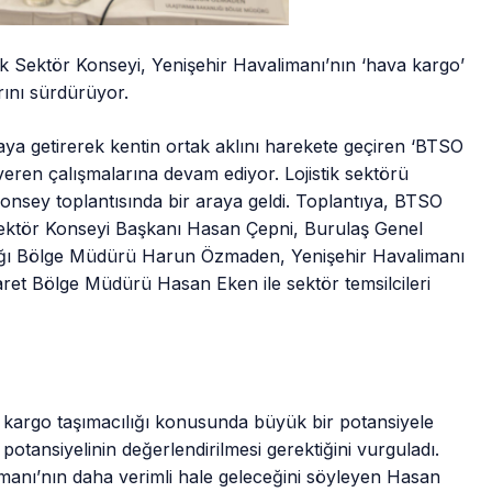
ik Sektör Konseyi, Yenişehir Havalimanı’nın ‘hava kargo’
rını sürdürüyor.
raya getirerek kentin ortak aklını harekete geçiren ‘BTSO
eren çalışmalarına devam ediyor. Lojistik sektörü
konsey toplantısında bir araya geldi. Toplantıya, BTSO
Sektör Konseyi Başkanı Hasan Çepni, Burulaş Genel
ığı Bölge Müdürü Harun Özmaden, Yenişehir Havalimanı
t Bölge Müdürü Hasan Eken ile sektör temsilcileri
 kargo taşımacılığı konusunda büyük bir potansiyele
otansiyelinin değerlendirilmesi gerektiğini vurguladı.
limanı’nın daha verimli hale geleceğini söyleyen Hasan