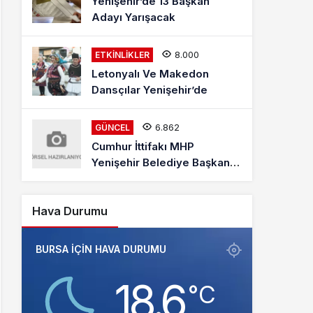
Yenişehir’de 13 Başkan
Adayı Yarışacak
8.000
ETKINLIKLER
Letonyalı Ve Makedon
Dansçılar Yenişehir’de
6.862
GÜNCEL
Cumhur İttifakı MHP
Yenişehir Belediye Başkan
Adayı Davut Aydın Röportajı
Hava Durumu
BURSA IÇIN HAVA DURUMU
18.6
‎°C