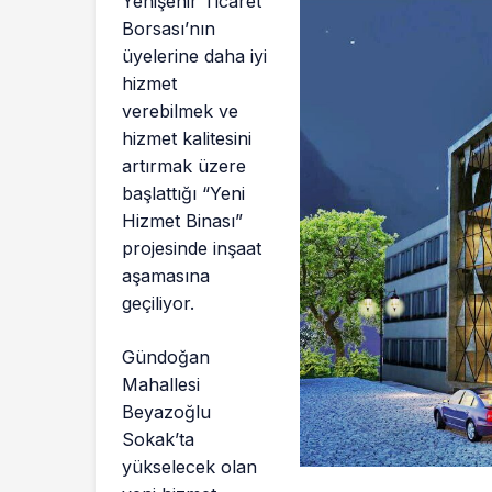
Yenişehir Ticaret
Borsası’nın
üyelerine daha iyi
hizmet
verebilmek ve
hizmet kalitesini
artırmak üzere
başlattığı “Yeni
Hizmet Binası”
projesinde inşaat
aşamasına
geçiliyor.
Gündoğan
Mahallesi
Beyazoğlu
Sokak’ta
yükselecek olan