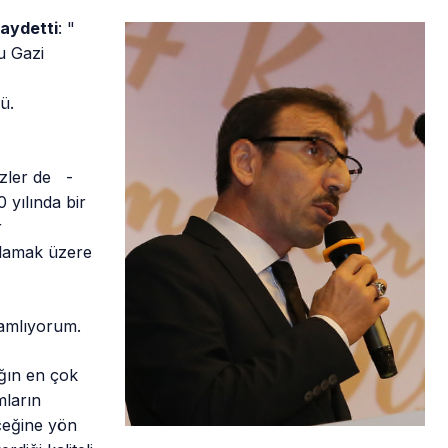
kaydetti
: "
u Gazi
ü.
izler de -
 yılında bir
r
tlamak üzere
lamlıyorum.
ığın en çok
mların
ceğine yön