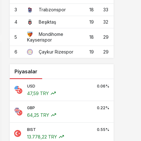
3
18
33
Trabzonspor
4
19
32
Beşiktaş
Mondihome
5
18
29
Kayserispor
6
19
29
Çaykur Rizespor
Piyasalar
USD
0.06%
47,59 TRY
GBP
0.22%
64,25 TRY
BIST
0.55%
13.778,22 TRY