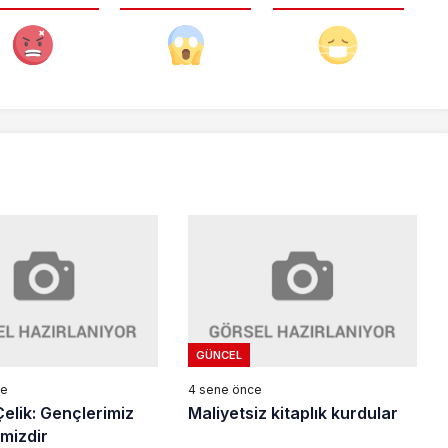
GÜNCEL
ce
4 sene önce
elik: Gençlerimiz
Maliyetsiz kitaplık kurdular
mizdir