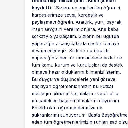
fedakârlığa dikkat çekti. Köse şunları
kaydetti
: "Sizlere emanet edilen öğrenci
kardeşlerimize sevgi, kardeşlik ve
paylaşmayı öğretin. Atatürk, yurt, bayrak,
insan sevgisini verelim onlara. Ana baba
şefkatiyle yaklaşalım. Sizlerin bu uğurda
yapacağınız çalışmalarda destek olmaya
devam edeceğiz. Sizlerin bu uğurda
yapacağınız her tür mücadelede bizler de
tüm kamu kurum ve kuruluşları da destek
olmaya hazır olduklarını bilmenizi isterim.
Bu duygu ve düşüncelerle yeni göreve
başlayan öğretmenlerimizin bu kutsal
mesleğin bilincine varmalarını ve onurlu
mücadelede başarılı olmalarını diliyorum.
Emekli olan öğretmenlerimize de
şükranlarımı sunuyorum. Başta Başöğretmen
eden tüm öğretmenlerimizin ruhları şad olsu