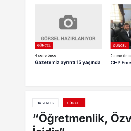
GÜNCEL
GÜNCEL
4 sene önce
2 sene önc
Gazetemiz ayrıntı 15 yaşında
CHP Emekl
HABERLER
GÜNCEL
“Öğretmenlik, Özve