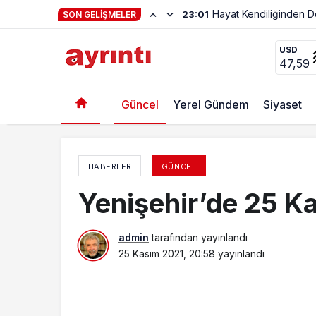
Haftanın Şiiri Adnan Y
22:56
SON GELIŞMELER
“Öğretmenlik, Özveri, Sabır Ve Fedakârlı İşidir
USD
47,59
Güncel
Yerel Gündem
Siyaset
HABERLER
GÜNCEL
Yenişehir’de 25 Ka
admin
tarafından yayınlandı
25 Kasım 2021, 20:58
yayınlandı