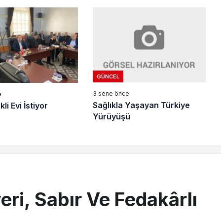
GÜNCEL
3 sene önce
e
Sağlıkla Yaşayan Türkiye
i Evi İstiyor
Yürüyüşü
ri, Sabır Ve Fedakârlı