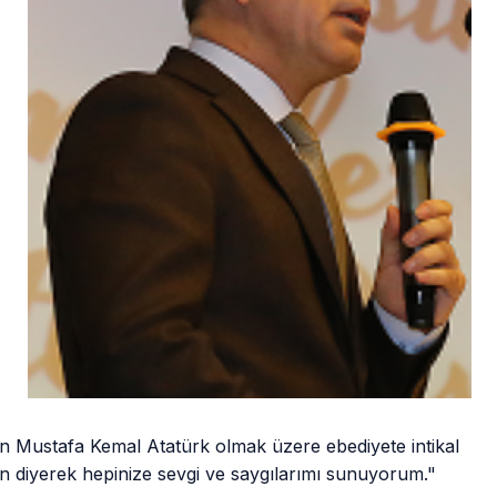
 Mustafa Kemal Atatürk olmak üzere ebediyete intikal
n diyerek hepinize sevgi ve saygılarımı sunuyorum."