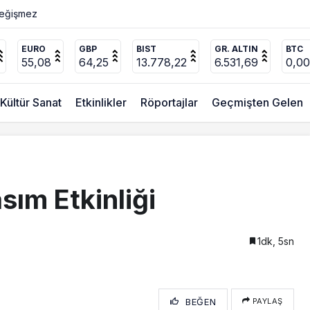
ücel’den
”
EURO
GBP
BIST
GR. ALTIN
BTC
55,08
64,25
13.778,22
6.531,69
0,0
Kültür Sanat
Etkinlikler
Röportajlar
Geçmişten Gelen
sım Etkinliği
1dk, 5sn
BEĞEN
PAYLAŞ