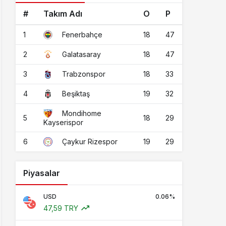
#
Takım Adı
O
P
1
18
47
Fenerbahçe
2
18
47
Galatasaray
3
18
33
Trabzonspor
4
19
32
Beşiktaş
Mondihome
5
18
29
Kayserispor
6
19
29
Çaykur Rizespor
Piyasalar
USD
0.06%
47,59 TRY