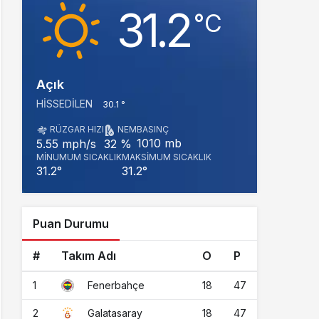
31.2
‎°C
Açık
HISSEDILEN
30.1 °
RÜZGAR HIZI
NEM
BASINÇ
1010 mb
5.55 mph/s
32 %
MINUMUM SICAKLIK
MAKSIMUM SICAKLIK
31.2°
31.2°
Puan Durumu
#
Takım Adı
O
P
1
18
47
Fenerbahçe
2
18
47
Galatasaray