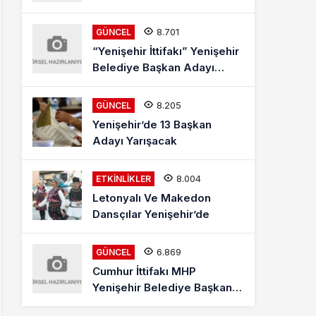
8.701
GÜNCEL
“Yenişehir İttifakı” Yenişehir
Belediye Başkan Adayı
Mehmet Kaya Röportajı
8.205
GÜNCEL
Yenişehir’de 13 Başkan
Adayı Yarışacak
8.004
ETKINLIKLER
Letonyalı Ve Makedon
Dansçılar Yenişehir’de
6.869
GÜNCEL
Cumhur İttifakı MHP
Yenişehir Belediye Başkan
Adayı Davut Aydın Röportajı