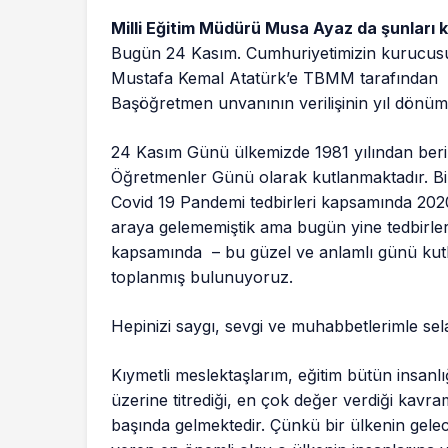
Milli Eğitim Müdürü Musa Ayaz da şunları 
Bugün 24 Kasım. Cumhuriyetimizin kurucus
Mustafa Kemal Atatürk’e TBMM tarafından
Başöğretmen unvanının verilişinin yıl dönüm
​24 Kasım Günü ülkemizde 1981 yılından beri
Öğretmenler Günü olarak kutlanmaktadır. B
Covid 19 Pandemi tedbirleri kapsamında 2020
araya gelememiştik ama bugün yine tedbirle
kapsamında – bu güzel ve anlamlı günü ku
toplanmış bulunuyoruz.
Hepinizi saygı, sevgi ve muhabbetlerimle se
Kıymetli meslektaşlarım, eğitim bütün insanl
üzerine titrediği, en çok değer verdiği kavra
başında gelmektedir. Çünkü bir ülkenin gele