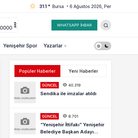
31.1 °
Bursa
6 Ağustos 2026, Per
WHATSAPP İHBAR
00000
Yenişehir Spor
Yazarlar
Popüler Haberler
Yeni Haberler
40.319
GÜNCEL
Sendika ile imzalar atıldı
8.701
GÜNCEL
“Yenişehir İttifakı” Yenişehir
Belediye Başkan Adayı