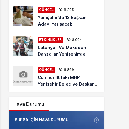
Mehmet Kaya Röportajı
8.205
GÜNCEL
Yenişehir’de 13 Başkan
Adayı Yarışacak
8.004
ETKINLIKLER
Letonyalı Ve Makedon
Dansçılar Yenişehir’de
6.869
GÜNCEL
Cumhur İttifakı MHP
Yenişehir Belediye Başkan
Adayı Davut Aydın Röportajı
Hava Durumu
BURSA IÇIN HAVA DURUMU