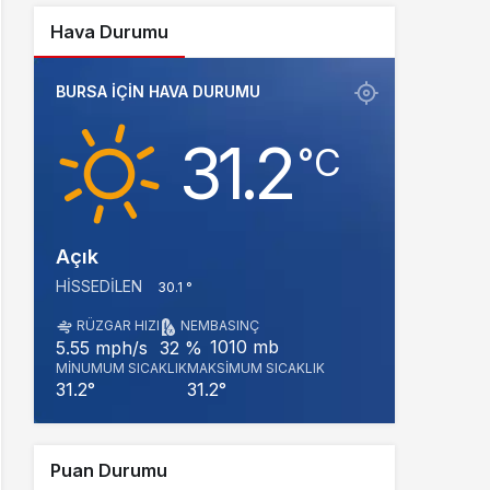
Hava Durumu
BURSA IÇIN HAVA DURUMU
31.2
‎°C
Açık
HISSEDILEN
30.1 °
RÜZGAR HIZI
NEM
BASINÇ
1010 mb
5.55 mph/s
32 %
MINUMUM SICAKLIK
MAKSIMUM SICAKLIK
31.2°
31.2°
Puan Durumu