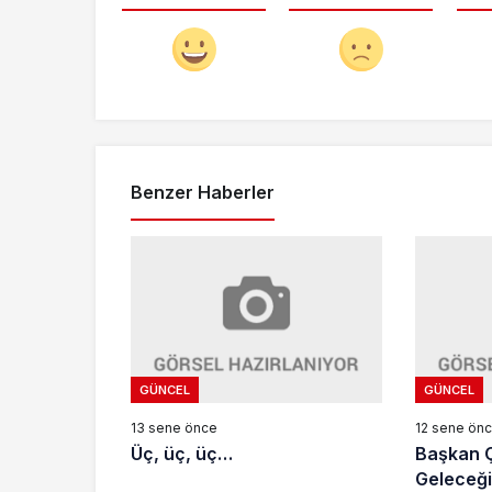
Benzer Haberler
GÜNCEL
GÜNCEL
13 sene önce
12 sene ön
Üç, üç, üç…
Başkan Ç
Geleceği