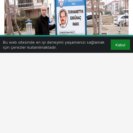
Bu web sitesinde en iyi deneyimi yaşamanızı sağlamak
Kabul
için çerezler kullanılmaktadır.
Yenişehir Belediyesi, biri yeni açılan diğer ikisi ise bakım
onarımdan geçirilen üç parka;hizmetleriyle ilçe halkının
gönlünde taht kuran Dr. Ahmet Esin, Turhanettin
Ergünaç, ve Sertaç Dübek’in isimlerini verdi.
Yenişehir Belediyesi, 2021 Yılının Ocak ayı meclis