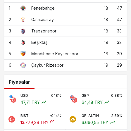
1
18
47
Fenerbahçe
2
18
47
Galatasaray
3
18
33
Trabzonspor
4
19
32
Beşiktaş
5
18
29
Mondihome Kayserispor
6
19
29
Çaykur Rizespor
Piyasalar
USD
0.18%
GBP
0.38%
47,71 TRY
64,48 TRY
BIST
-0.14%
GR. ALTIN
2.59%
13.779,39 TRY
6.660,55 TRY