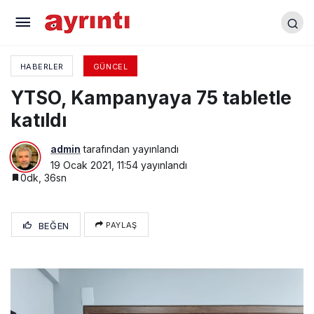
VEFANIN DA BAŞŞEHRİ YENİŞEHİR
HABERLER
GÜNCEL
YTSO, Kampanyaya 75 tabletle
katıldı
admin
tarafından yayınlandı
19 Ocak 2021, 11:54
yayınlandı
0dk, 36sn
BEĞEN
PAYLAŞ