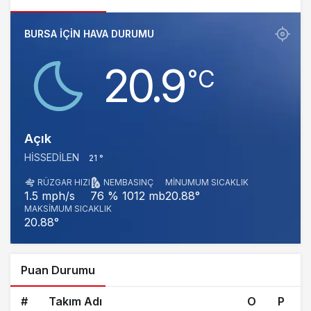
BURSA IÇIN HAVA DURUMU
20.9
‎°C
Açık
HISSEDILEN
21 °
RÜZGAR HIZI
NEM
BASINÇ
MINUMUM SICAKLIK
1012 mb
20.88°
1.5 mph/s
76 %
MAKSIMUM SICAKLIK
20.88°
Puan Durumu
#
Takım Adı
O
P