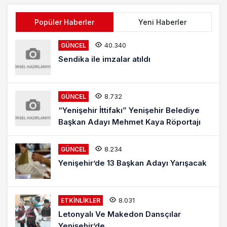
Popüler Haberler
Yeni Haberler
40.340
GÜNCEL
Sendika ile imzalar atıldı
8.732
GÜNCEL
“Yenişehir İttifakı” Yenişehir Belediye
Başkan Adayı Mehmet Kaya Röportajı
8.234
GÜNCEL
Yenişehir’de 13 Başkan Adayı Yarışacak
8.031
ETKINLIKLER
Letonyalı Ve Makedon Dansçılar
Yenişehir’de