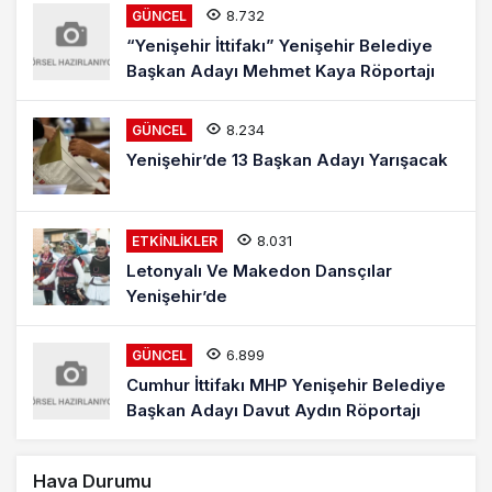
8.732
GÜNCEL
“Yenişehir İttifakı” Yenişehir Belediye
Başkan Adayı Mehmet Kaya Röportajı
8.234
GÜNCEL
Yenişehir’de 13 Başkan Adayı Yarışacak
8.031
ETKINLIKLER
Letonyalı Ve Makedon Dansçılar
Yenişehir’de
6.899
GÜNCEL
Cumhur İttifakı MHP Yenişehir Belediye
Başkan Adayı Davut Aydın Röportajı
Hava Durumu