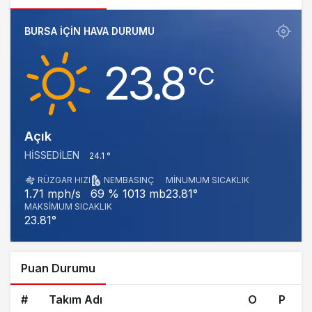
BURSA IÇIN HAVA DURUMU
23.8
‎°C
Açık
HISSEDILEN
24.1 °
RÜZGAR HIZI
NEM
BASINÇ
MINUMUM SICAKLIK
1013 mb
23.81°
1.71 mph/s
69 %
MAKSIMUM SICAKLIK
23.81°
Puan Durumu
#
Takım Adı
O
P