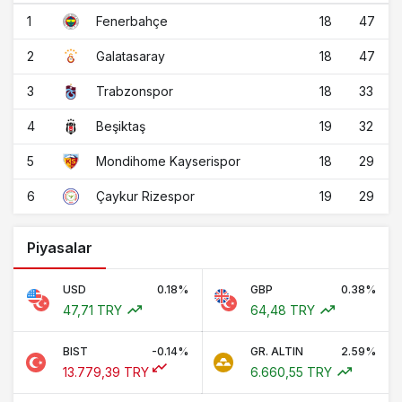
1
18
47
Fenerbahçe
2
18
47
Galatasaray
3
18
33
Trabzonspor
4
19
32
Beşiktaş
5
18
29
Mondihome Kayserispor
6
19
29
Çaykur Rizespor
Piyasalar
USD
0.18%
GBP
0.38%
47,71 TRY
64,48 TRY
BIST
-0.14%
GR. ALTIN
2.59%
13.779,39 TRY
6.660,55 TRY