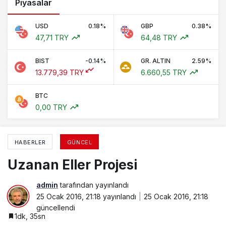
Piyasalar
USD
0.18%
GBP
0.38%
47,71 TRY
64,48 TRY
BIST
-0.14%
GR. ALTIN
2.59%
13.779,39 TRY
6.660,55 TRY
BTC
0,00 TRY
HABERLER
GÜNCEL
Uzanan Eller Projesi
admin
tarafından yayınlandı
25 Ocak 2016, 21:18
yayınlandı
25 Ocak 2016, 21:18
güncellendi
1dk, 35sn