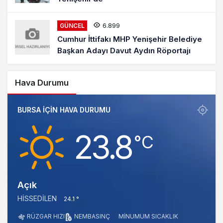
6.899
GÜNCEL
Cumhur İttifakı MHP Yenişehir Belediye
Başkan Adayı Davut Aydın Röportajı
Hava Durumu
BURSA IÇIN HAVA DURUMU
23.8
‎°C
Açık
HISSEDILEN
24.1 °
RÜZGAR HIZI
NEM
BASINÇ
MINUMUM SICAKLIK