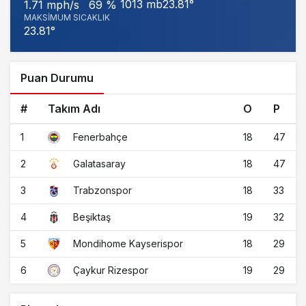
1013 mb
23.81°
1.71 mph/s
69 %
MAKSIMUM SICAKLIK
23.81°
Puan Durumu
#
Takım Adı
O
P
1
18
47
Fenerbahçe
2
18
47
Galatasaray
3
18
33
Trabzonspor
4
19
32
Beşiktaş
5
18
29
Mondihome Kayserispor
6
19
29
Çaykur Rizespor