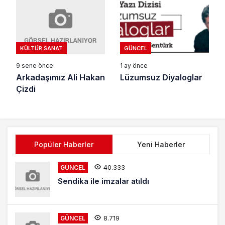
KÜLTÜR SANAT
GÜNCEL
9 sene önce
1 ay önce
Arkadaşımız Ali Hakan
Lüzumsuz Diyaloglar
Çizdi
Popüler Haberler
Yeni Haberler
40.333
GÜNCEL
Sendika ile imzalar atıldı
8.719
GÜNCEL