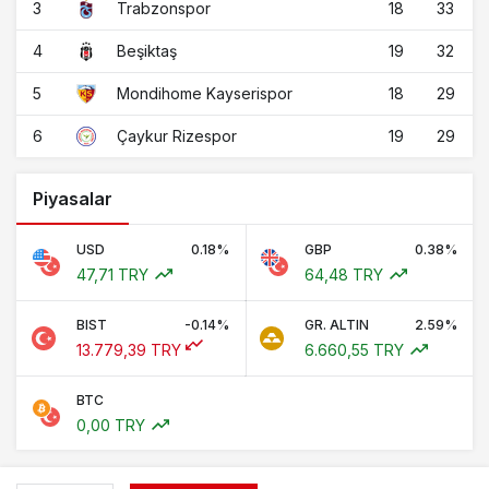
3
18
33
Trabzonspor
4
19
32
Beşiktaş
5
18
29
Mondihome Kayserispor
6
19
29
Çaykur Rizespor
Piyasalar
USD
0.18%
GBP
0.38%
47,71 TRY
64,48 TRY
BIST
-0.14%
GR. ALTIN
2.59%
13.779,39 TRY
6.660,55 TRY
BTC
0,00 TRY