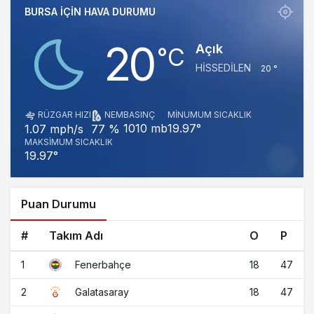
BURSA IÇIN HAVA DURUMU
20
Açık
‎°C
HISSEDILEN
20 °
RÜZGAR HIZI
NEM
BASINÇ
MINUMUM SICAKLIK
1010 mb
19.97°
1.07 mph/s
77 %
MAKSIMUM SICAKLIK
19.97°
Puan Durumu
#
Takım Adı
O
P
1
18
47
Fenerbahçe
2
18
47
Galatasaray