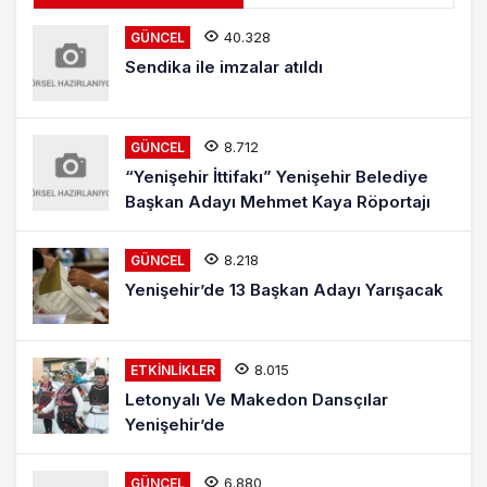
40.328
GÜNCEL
Sendika ile imzalar atıldı
8.712
GÜNCEL
“Yenişehir İttifakı” Yenişehir Belediye
Başkan Adayı Mehmet Kaya Röportajı
8.218
GÜNCEL
Yenişehir’de 13 Başkan Adayı Yarışacak
8.015
ETKINLIKLER
Letonyalı Ve Makedon Dansçılar
Yenişehir’de
6.880
GÜNCEL