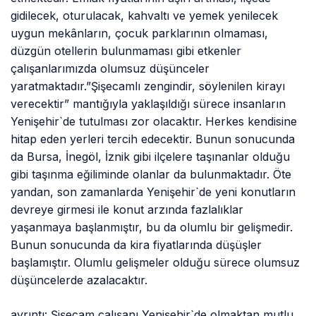
gidilecek, oturulacak, kahvaltı ve yemek yenilecek
uygun mekânların, çocuk parklarının olmaması,
düzgün otellerin bulunmaması gibi etkenler
çalışanlarımızda olumsuz düşünceler
yaratmaktadır.”Şişecamlı zengindir, söylenilen kirayı
verecektir” mantığıyla yaklaşıldığı sürece insanların
Yenişehir`de tutulması zor olacaktır. Herkes kendisine
hitap eden yerleri tercih edecektir. Bunun sonucunda
da Bursa, İnegöl, İznik gibi ilçelere taşınanlar olduğu
gibi taşınma eğiliminde olanlar da bulunmaktadır. Öte
yandan, son zamanlarda Yenişehir`de yeni konutların
devreye girmesi ile konut arzında fazlalıklar
yaşanmaya başlanmıştır, bu da olumlu bir gelişmedir.
Bunun sonucunda da kira fiyatlarında düşüşler
başlamıştır. Olumlu gelişmeler olduğu sürece olumsuz
düşüncelerde azalacaktır.
ayrıntı: Şişecam çalışanı Yenişehir`de olmaktan mutlu