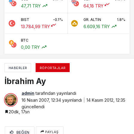
47,71 TRY
64,18 TRY
BIST
-0.1%
GR. ALTIN
1.8%
13.784,99 TRY
6.609,16 TRY
BTC
0,00 TRY
HABERLER
RÖPORTAJLAR
İbrahim Ay
admin
tarafından yayınlandı
16 Nisan 2007, 12:34
yayınlandı
14 Kasım 2012, 12:35
güncellendi
20dk, 17sn
BEĞEN
PAYLAŞ