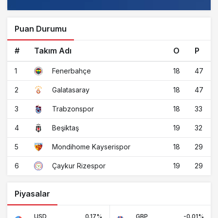
Puan Durumu
#
Takım Adı
O
P
1
18
47
Fenerbahçe
2
18
47
Galatasaray
3
18
33
Trabzonspor
4
19
32
Beşiktaş
5
18
29
Mondihome Kayserispor
6
19
29
Çaykur Rizespor
Piyasalar
USD
0.17%
GBP
-0.01%