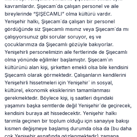
kavramlardır. Şişecam`da çalışan personel ve aile
bireylerinde “ŞIŞECAMLI” olma kültürü vardır.
Yenişehir halkı, Şişecam`da çalışan bir personel
gördüğünde siz Şişecamlı mısınız veya Şişecam`da mı
çalışıyorsunuz gibi sorular soruyor, eş ve
çocuklarımıza da Şişecamlı gözüyle bakıyorlar.
Yenişehirli personelimizin aile fertlerinde de Şişecamlı
olma yönünde eğilimler başlamıştır. Şişecam`ın
kültürünü alan kişi, şirketten emekli olsa bile kendisini
Şişecamlı olarak görmektedir. Çalışanların kendilerini
Yenişehirli hissetmeleri için Yenişehir` in sosyal,
kültürel, ekonomik eksiklerinin tamamlanması
gerekmektedir. Böylece kişi, iş saatleri dışındaki
yaşamını başka semtlerde değil Yenişehir`de geçirecek,
kendisini buraya ait hissedecektir. Yenişehir halkı
tarımla geçinen bir toplum olduğu için sanayiye bakışı
kısmen değişmeye başlamış durumda olsa da (bu daha
çok Yenişehir esnafında gözlenmektedir) zamana