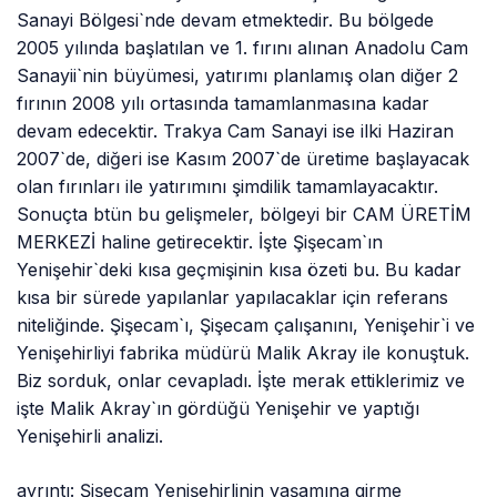
Sanayi Bölgesi`nde devam etmektedir. Bu bölgede
2005 yılında başlatılan ve 1. fırını alınan Anadolu Cam
Sanayii`nin büyümesi, yatırımı planlamış olan diğer 2
fırının 2008 yılı ortasında tamamlanmasına kadar
devam edecektir. Trakya Cam Sanayi ise ilki Haziran
2007`de, diğeri ise Kasım 2007`de üretime başlayacak
olan fırınları ile yatırımını şimdilik tamamlayacaktır.
Sonuçta btün bu gelişmeler, bölgeyi bir CAM ÜRETİM
MERKEZİ haline getirecektir. İşte Şişecam`ın
Yenişehir`deki kısa geçmişinin kısa özeti bu. Bu kadar
kısa bir sürede yapılanlar yapılacaklar için referans
niteliğinde. Şişecam`ı, Şişecam çalışanını, Yenişehir`i ve
Yenişehirliyi fabrika müdürü Malik Akray ile konuştuk.
Biz sorduk, onlar cevapladı. İşte merak ettiklerimiz ve
işte Malik Akray`ın gördüğü Yenişehir ve yaptığı
Yenişehirli analizi.
ayrıntı: Şişecam Yenişehirlinin yaşamına girme