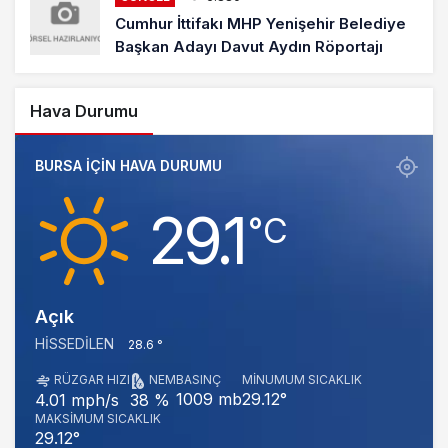
Cumhur İttifakı MHP Yenişehir Belediye
Başkan Adayı Davut Aydın Röportajı
Hava Durumu
BURSA IÇIN HAVA DURUMU
29.1
‎°C
Açık
HISSEDILEN
28.6 °
RÜZGAR HIZI
NEM
BASINÇ
MINUMUM SICAKLIK
1009 mb
29.12°
4.01 mph/s
38 %
MAKSIMUM SICAKLIK
29.12°